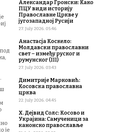
Александар Гронски: Како
ПЦУ види историју
Православне Цркве у
је
југозападној Русији
риј
27. July 2026. 05:46
Анастасја Коскело:
Молдавски православни
 под
свет – између руског и
ка,
румунског (III)
27. July 2026. 03:43
.
Димитрије Марковић:
Косовска православна
ош
црква
22. July 2026. 04:45
им
о
Х. Дејвид Солс: Косово и
Украјина: Самученици за
чно
канонско православље
о је