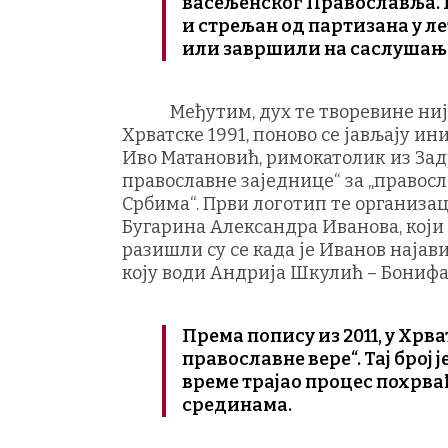
васељенског Православља. Не
и стрељан од партизана у ле
или завршили на саслушањ
Међутим, дух те творевине није 
Хрватске 1991, поново се јављају ин
Иво Матановић, римокатолик из Задра
православне заједнице“ за „правосл
Србима“. Први логотип те организац
Бугарина Александра Иванова, који 
разишли су се када је Иванов најав
коју води Андрија Шкулић – Бонифа
Према попису из 2011, у Хрва
православне вере“. Тај број 
време трајао процес похрва
срединама.