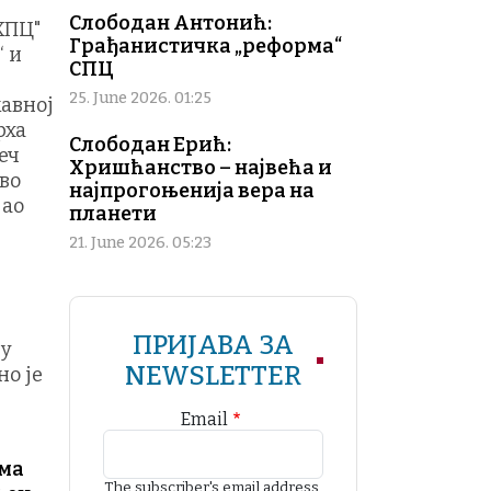
Слободан Антонић:
ХПЦ"
Грађанистичка „реформа“
“ и
СПЦ
25. June 2026. 01:25
жавној
рха
Слободан Ерић:
еч
Хришћанство – највећа и
во
најпрогоњенија вера на
јао
планети
21. June 2026. 05:23
ПРИЈАВА ЗА
ру
NEWSLETTER
но је
Email
има
The subscriber's email address.