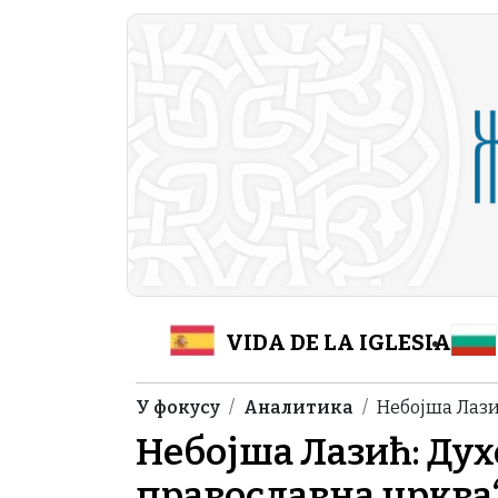
Skip to main content
Header Category M
VIDA DE LA IGLESIA
Breadcrumb
У фокусу
Аналитика
Небојша Лази
Небојша Лазић: Дух
православна црква