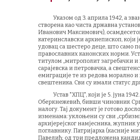
Указом од 3. априла 1942, а звани
створена као чиста државна установ
Иванович Максимович), осамдесет
катеринславски архиепископ, који је
удовац са шестеро деце, што само по
православних канонских норми. Уст
титулом „митрополит загребачки и ц
сарајевска и петровачка, а свештенс
емиграције те из редова морално 
свештеника. Сви су имали статус д
Устав "ХПЦ", који је 5. јуна 1942
Оберкнежевић, бивши чиновник Срп
налогу. Тај документ је готово дос
изменама: уклоњени су сви „србизм
архијерејског намјесника, жупник у
поглавнику. Патријарха (касније ми
Павелић; од три предложена кандид