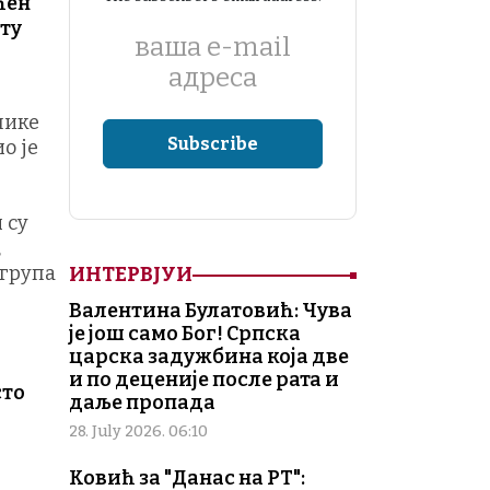
ћен
ету
ваша е-mail
адреса
лике
о је
 су
,
 група
ИНТЕРВЈУИ
Валентина Булатовић: Чува
је још само Бог! Српска
царска задужбина која две
и по деценије после рата и
сто
даље пропада
28. July 2026. 06:10
Ковић за "Данас на РТ":