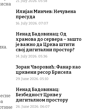
21. July 2026. 05:58
висна
Илијан Минчев: Нечувена
пресуда
16. July 2026. 07:07
Ненад Бадовинац: Од
храмова до сервера – зашто
је важно да Црква штити
ка.
свој дигитални простор?
14. July 2026. 05:36
Зоран Чворовић: Фанар као
црквени ресор Брисела
а
29. June 2026. 05:10
Ненад Бадовинац:
Безбедност Цркве у
месне
дигиталном простору
ра
тотине
26. June 2026. 06:07