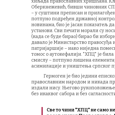
хиљада православних хришћана. Кљ
Оберкнежевић, бивши чиновник СПЦ,
– у суштини преписан и прилагођен 
потпуно подређен државној контроли
новинама, био је јасан показатељ да
установи. Сви печати морали су нос
(када се буде бирао) бирао би избор
давало је Министарство правосуђа и
патријаршије – иако ниједна помесн
томос о аутокефалији. "ХПЦ" је бил
смислу – потпуно лишена елемента
асимилације и уништења српског п
Гермоген је био једини епископ, 
православним народом и никада прих
издали нису. Његово рукоположење н
без икаквог сабора и без сагласност
Све то чини "ХПЦ" не само 