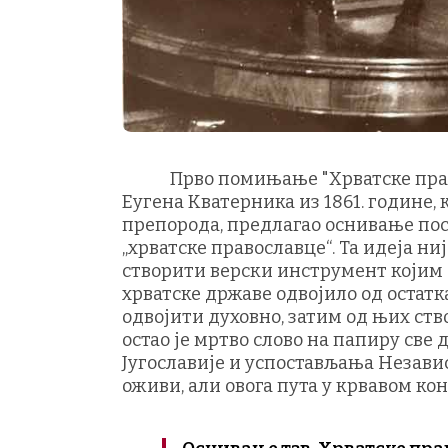
Прво помињање "Хрватске правосл
Еугена Кватерника из 1861. године, 
препорода, предлагао оснивање пос
„хрватске православце“. Та идеја ни
створити верски инструмент којим 
хрватске државе одвојило од остатка
одвојити духовно, затим од њих ств
остао је мртво слово на папиру све 
Југославије и успостављања Незави
оживи, али овога пута у крвавом ко