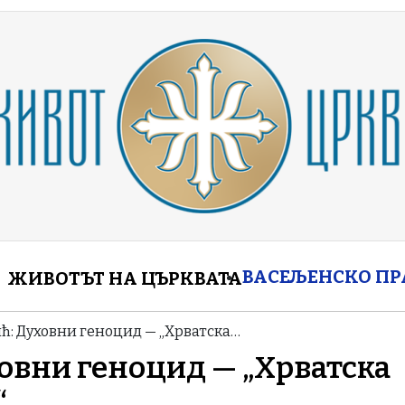
enu
ВАСЕЉЕНСКО П
ЖИВОТЪТ НА ЦЪРКВАТА
ћ: Духовни геноцид — „Хрватска…
овни геноцид — „Хрватска
“