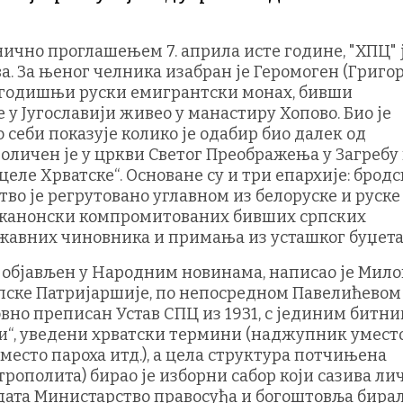
чно проглашењем 7. априла исте године, "ХПЦ" 
а. За њеног челника изабран је Геромоген (Григо
огодишњи руски емигрантски монах, бивши
 у Југославији живео у манастиру Хопово. Био је
 себи показује колико је одабир био далек од
оличен је у цркви Светог Преображења у Загребу
еле Хрватске“. Основане су и три епархије: бродс
тво је регрутовано углавном из белоруске и руске
и канонски компромитованих бивших српских
ржавних чиновника и примања из усташког буџета
. објављен у Народним новинама, написао је Мил
ске Патријаршије, по непосредном Павелићевом
ловно преписан Устав СПЦ из 1931, с јединим битн
и“, уведени хрватски термини (наджупник умест
место пароха итд.), а цела структура потчињена
трополита) бирао је изборни сабор који сазива ли
ата Министарство правосуђа и богоштовља бирал