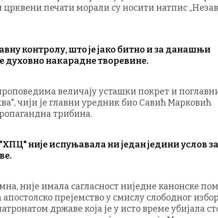
ви црквени печати морали су носити натпис „Неза
вну контролу, што је јако битно и за данашњи
 духовно накарадне творевине.
проповедима величају усташки покрет и поглавни
ва", чији је главни уредник био Савић Марковић
пропагандна трибина.
"ХПЦ" није испуњавала ни један једини услов з
ве.
мна, није имала сагласност ниједне канонске по
а апостолско прејемство у смислу слободног избо
патронатом државе која је у исто време убијала с