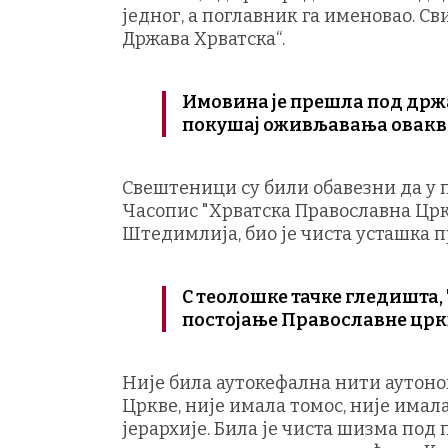
једног, а поглавник га именовао. С
Држава Хрватска“.
Имовина је прешла под држа
покушај оживљавања овакве
Свештеници су били обавезни да у 
Часопис "Хрватска Православна Црк
Штедимлија, био је чиста усташка 
С теолошке тачке гледишта, 
постојање Православне црк
Није била аутокефална нити аутоно
Цркве, није имала томос, није имал
јерархије. Била је чиста шизма под 