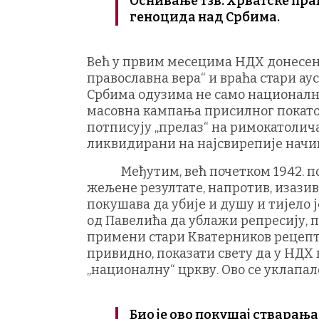
Оснивање тзв. Хрватске пра
геноцида над Србима.
Већ у првим месецима НДХ донесени
православна вера“ и враћа стари ау
Србима одузима не само национални
масовна кампања присилног покато
потписују „прелаз“ на римокатоличан
ликвидирани на најсвирепије начи
Међутим, већ почетком 1942. поста
жељене резултате, напротив, изазива
покушава да убије и душу и тијело 
од Павелића да ублажи репресију, п
примени стари Кватерников рецепт: 
привидно, показати свету да у НДХ 
„националну“ цркву. Ово се уклапал
Био је ово покушај стварања