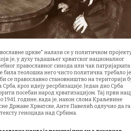
авне цркве" налази се у политичком пројект
који је, у духу тадашњег хрватског националног
ебног православног синода или чак патријархата
је била теолошка него чисто политичка: требало ј
би се православно становништво на територији 
 Срба, кроз идеју ресрбизације. Један дио Срба
орити посебан народ хрватизацијом. Тај први нац
до 1941. године, када је, након слома Краљевине
сне Државе Хрватске, Анте Павелић одлучио да га
нтексту геноцида над Србима.