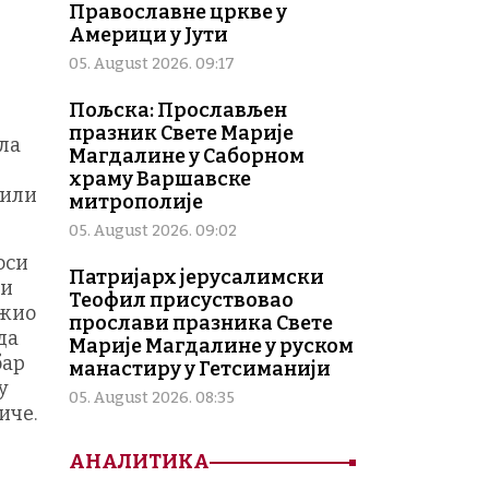
Православне цркве у
Америци у Јути
05. August 2026. 09:17
Пољска: Прослављен
празник Свете Марије
ла
Магдалине у Саборном
храму Варшавске
 или
митрополије
05. August 2026. 09:02
оси
Патријарх јерусалимски
ји
Теофил присуствовао
ажио
прослави празника Свете
да
Марије Магдалине у руском
бар
манастиру у Гетсиманији
у
05. August 2026. 08:35
иче.
АНАЛИТИКА