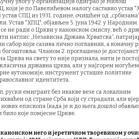
учну улогу у организацији одиграо је Милош
 који је по Павелићевом налогу саставио устав "
устав СПЦ из 1931. године, очишћен од „србизама
. Устав "ХПЦ", објављен 5. јуна 1942. у Народним
 се не ради о Цркви у канонском смислу, већ о др
ити натпис „Независна Држава Хрватска“, патрија
ни сабор који сазива лично поглавник, а коначну р
 богоштовља. Чланом 2. проглашено је достојанст
а Црква на свету то није признала, нити је посто
а класична државна црква, али у најгорем могућем
рне аутономије, инструмент усташке политике
равославног идентитета.
руски емигрант без икакве везе са локалним
ваћен од стране Срба који су страдали, али вје
ових епископа (када је и до њега дошло) обавље
и било које помјесне Цркве.
неканонском него и јеретичком творевином у оч