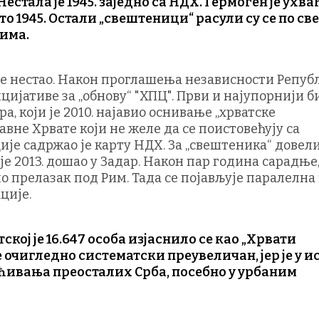
стала је 1945. заједно са НДХ. Гермоген је ухва
то 1945. Остали „свештеници“ расули су се по св
има.
нестао. Након проглашења независности Репуб
ицијативе за „обнову“ "ХПЦ". Први и најупорнији би
, који је 2010. најавио оснивање „хрватске
авне Хрвате који не желе да се поистовећују са
ије садржао је карту НДХ. За „свештеника“ довели
је 2013. дошао у Задар. Након пар година сарадње
ио прелазак под Рим. Тада се појављује паралелна
ције.
тској је 16.647 особа изјаснило се као „Хрвати
је очигледно систематски преувеличан, јер је у и
ћивања преосталих Срба, посебно у урбаним