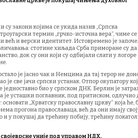
вославне цркве је покушај чињења духовног
 су закони којима се укида назив „Српска
строугарски термин „грчко-источна вера“, чиме се
 већ и верски идентитет. Истовремено је започе
личавања: стотине хиљада Срба приморане су да
ство, док су они који су одбијали слати у логоре
не.
ло је јасно чак и Немцима да тај терор не дон
о је све јачи српски устанак. Отпор окупатору ко
је једноставно био у српском ДНК. Берлин је затр
а је усташки поглавник, под притиском, одлучио 
основати „Хрватску православну цркву“ која ће, 
нема прогона православаца, већ да они имају свој
о и у покушај да трећину побију, трећину покатол
 својеврсне уније под управом НДХ.