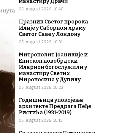
манастиру Драчи
05. August 2026. 10:40
инута
Празник Светог пророка
Илије у Саборном храму
Светог Саве у Лондону
05. August 2026. 10:31
Митрополит Јоаникије и
Епископ новобрдски
Иларион богослужили у
манастиру Светих
Мироносица у Дупилу
05. August 2026. 10:23
Годишњица упокојења
архитекте Предрага Пеђе
Ристића (1931-2019)
05. August 2026. 10:13