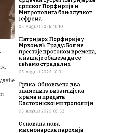
Срдачан сусрет Патријарха
српског Порфирија и
Митрополита бањалучког
Јефрема
05. August 2026. 10:10
Патријарх Порфирије у
Мркоњић Граду: Бол не
престаје протоком времена,
у
а наша је обавеза да се
сећамо страдалих
 за
05. August 2026. 10:01
е
будуће
Грчка: Обновљена два
знаменита византијска
рт
храма и предата
Касторијској митрополији
05. August 2026. 09:52
Основана нова
мисионарска парохија