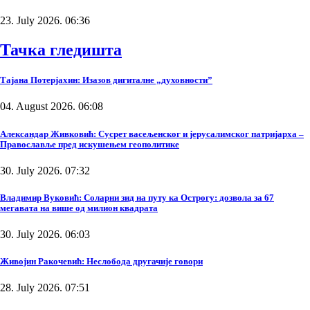
23. July 2026. 06:36
Тачка гледишта
Тајана Потерјахин: Изазов дигиталне „духовности”
04. August 2026. 06:08
Александар Живковић: Сусрет васељенског и јерусалимског патријарха –
Православље пред искушењем геополитике
30. July 2026. 07:32
Владимир Вуковић: Соларни зид на путу ка Острогу: дозвола за 67
мегавата на више од милион квадрата
30. July 2026. 06:03
Живојин Ракочевић: Неслобода другачије говори
28. July 2026. 07:51