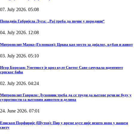
07. July 2026. 05:08
Попадија Габријела Луга: „Рај треба да почне у породици“
04. July 2026. 12:08
Митрополит Марко (Головков): Црква као место за дијалог, љубав и живот
03. July 2026. 05:10
Игор Борозан: Уметност је кроз култ Светог Саве сачувала идентитет
српског бића
02. July 2026. 04:24
Митрополит Гаврило: Духовник треба да се труди да његове речи не буду у
супротности са његовим животом и делима
24. June 2026. 07:01
Епископ Порфирије (Шутов): Пир у време куге није нешто ново у нашем
свету