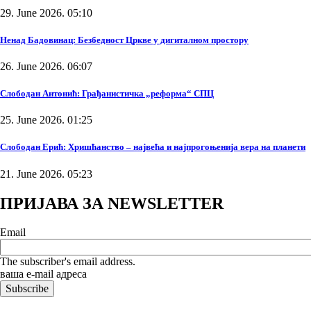
29. June 2026. 05:10
Ненад Бадовинац: Безбедност Цркве у дигиталном простору
26. June 2026. 06:07
Слободан Антонић: Грађанистичка „реформа“ СПЦ
25. June 2026. 01:25
Слободан Ерић: Хришћанство – највећа и најпрогоњенија вера на планети
21. June 2026. 05:23
ПРИЈАВА ЗА NEWSLETTER
Email
The subscriber's email address.
ваша е-mail адреса