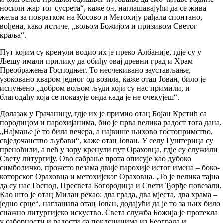
носили жар тог сусрета“, каже он, наглашавајући да се жива
жеља за повратком на Косово и Метохију рађала спонтано,
вођена, како истиче, „вољом Божијом и призивом Светог
краља“.
Пут којим су кренули водио их је преко Албаније, гдје су у
Љешу имали прилику да обиђу овај древни град и Храм
Преображења Господњег. То неочекивано заустављање,
узоковано кваром једног од возила, каже отац Јован, било је
испуњено „добром вољом људи који су нас примили, и
благодаћу која се показује онда када је не очекујеш“.
Долазак у Грачаницу, гдје их је примио отац Бојан Крстић са
породицом и парохијанима, био је прва велика радост тога дана.
„Најмање је то била вечера, а највише њихово гостопримство,
свједочанство љубави“, каже отац Јован. У селу Гуштерица су
преноћили, а већ у зору кренули пут Ораховца, гдје су служили
Свету литургију. Ово сабрање прота описује као дубоко
симболичко, прожето везама двије парохије истог имена – боко-
которског Ораховца и метохијског Ораховца. „То је велика тајна
да су нас Господ, Пресвета Богородица и Свети Ђорђе повезали.
Као што је отац Милан рекао: два града, два мјеста, два храма –
једно срце“, наглашава отац Јован, додајући да је то за њих било
снажно литургијско искуство. Света служба Божија је протекла
у саборности и радости са поклоницима из Београда и