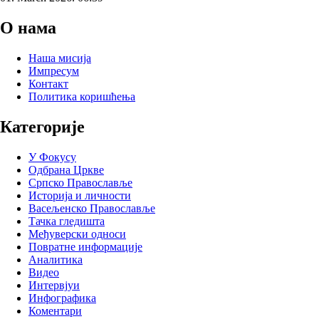
О нама
Наша мисија
Импресум
Контакт
Политика коришћења
Категорије
У Фокусу
Одбрана Цркве
Српско Православље
Историја и личности
Васељенско Православље
Тачка гледишта
Међуверски односи
Повратне информације
Аналитика
Видео
Интервјуи
Инфографика
Коментари