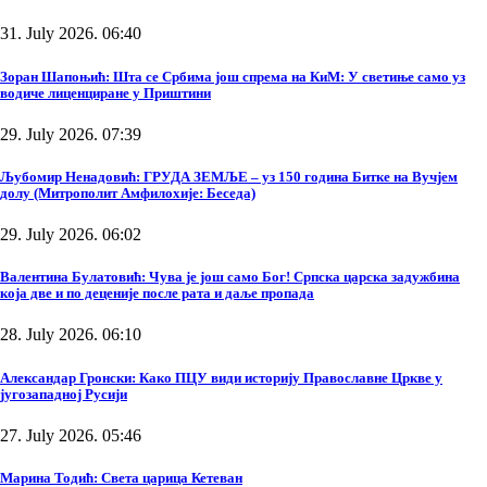
31. July 2026. 06:40
Зоран Шапоњић: Шта се Србима још спрема на КиМ: У светиње само уз
водиче лиценциране у Приштини
29. July 2026. 07:39
Љубомир Ненадовић: ГРУДА ЗЕМЉЕ – уз 150 година Битке на Вучјем
долу (Митрополит Амфилохије: Беседа)
29. July 2026. 06:02
Валентина Булатовић: Чува је још само Бог! Српска царска задужбина
која две и по деценије после рата и даље пропада
28. July 2026. 06:10
Александар Гронски: Како ПЦУ види историју Православне Цркве у
југозападној Русији
27. July 2026. 05:46
Марина Тодић: Света царица Кетеван