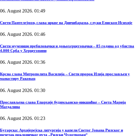
06. August 2026. 01:49
Свети Пантелејмон, слава цркве на Дивчибарама, служи Епископ Исихије
06. August 2026. 01:46
Свети мученици пребиловачки и доњохерцеговачки – 85 година од убиства
4.000 Срба у Херцеговини
06. August 2026. 01:36
Крсна слава Митрополита Василија – Свети пророк Илија прослављен у
манастиру Раковац
06. August 2026. 01:30
Прослављена слава Епархије будимљанско-никшићке – Света Марија
Магдалина
06. August 2026. 01:23
Бугарска: Архијерејска литургија у капели Светог Јована Рилског и
почетак поклоничког пута „Рилски Чудотворац“