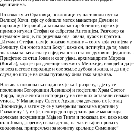
мјештанима.
По изласку из Ораховца, поклоници су наставили пут ка
Великој Хочи, гдје су обишли метох манастира Дечани и
породицу Петровић, а затим манастир Зочиште, гдје их је
примио игуман Стефан са сабратом Антонијем. Разговор са
игуманом био је, по ријечима оца Јована, дубок и братски.
„Игуман Стефан нам је показао маслину – сорту која успијева у
Зочишту. Он много воли Боку“, каже он, истичући да тај мали
знак има за њега снагу свједочанства старог духовног јединства.
Присјетио се отац Јован и свог ујака, архимандрита Мирона
(Косаћа), који је три деценије служио у Метохији, наводећи да је
та веза његове породице и ове земље дубока и жива, и да није
случајно што је на овом путовању била тако видљива.
Наставак поклоњења водио их је ка Призрену, гдје су се
поклонили Богородици Љевишкој и посјетили Храм Светог
Ђорђа, чија љепота и историја су на све њих оставили снажан
утисак. У Манастиру Светих Архангела дочекао их је отац
Дионисије, а затим су се у вечерњим часовима вратили у
Грачаницу. Ту их је, непосредно пред затварање манастира,
дочекала искушеница Мaја из Тивта и показала им, како каже
отац Јован, „фреске, сваки детаљ, па чак и тајни пролаз у
сводовима, припремљен за молитву краљице Симониде“.