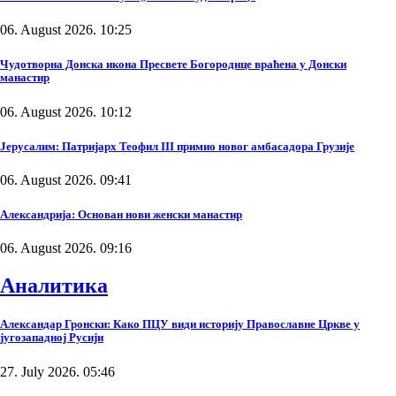
06. August 2026. 10:25
Чудотворна Донска икона Пресвете Богородице враћена у Донски
манастир
06. August 2026. 10:12
Јерусалим: Патријарх Теофил III примио новог амбасадора Грузије
06. August 2026. 09:41
Александрија: Основан нови женски манастир
06. August 2026. 09:16
Аналитика
Александар Гронски: Како ПЦУ види историју Православне Цркве у
југозападној Русији
27. July 2026. 05:46