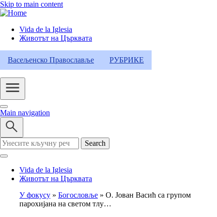
Skip to main content
Vida de la Iglesia
Животът на Църквата
Header
Category
Васељенско Православље
РУБРИКЕ
Menu
Main navigation
Search
Vida de la Iglesia
Животът на Църквата
У фокусу
Богословље
О. Јован Васић са групом
парохијана на светом тлу…
Breadcrumb