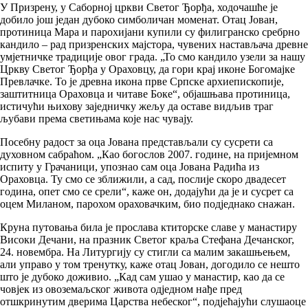
У Призрену, у Саборној цркви Светог Ђорђа, ходочашће је
добило још један дубоко симболичан моменат. Отац Јован,
протиница Мара и парохијани купили су филигранско сребрно
кандило – рад призренских мајстора, чувених настављача древне
умјетничке традиције овог града. „То смо кандило узели за нашу
Цркву Светог Ђорђа у Ораховцу, да гори крај иконе Богомајке
Превлачке. То је древна икона прве Српске архиепископије,
заштитница Ораховца и читаве Боке“, објашњава протиница,
истичући њихову заједничку жељу да оставе видљив траг
љубави према светињама које нас чувају.
Посебну радост за оца Јована представљали су сусрети са
духовном сабраћом. „Као богослов 2007. године, на пријемном
испиту у Грачаници, упознао сам оца Јована Радића из
Ораховца. Ту смо се зближили, а сад, послије скоро двадесет
година, опет смо се срели“, каже он, додајући да је и сусрет са
оцем Миланом, парохом ораховачким, био подједнако снажан.
Круна путовања била је прослава ктиторске славе у манастиру
Високи Дечани, на празник Светог краља Стефана Дечанског,
24. новембра. На Литургију су стигли са малим закашњењем,
али управо у том тренутку, каже отац Јован, догодило се нешто
што је дубоко доживио. „Кад сам ушао у манастир, као да се
човјек из овоземаљског живота одједном нађе пред
отшкринутим дверима Царства небеског“, подјећајући слушаоце