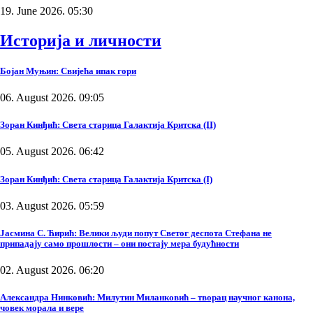
19. June 2026. 05:30
Историја и личности
Бојан Муњин: Свијећа ипак гори
06. August 2026. 09:05
Зоран Кинђић: Света старица Галактија Критска (II)
05. August 2026. 06:42
Зоран Кинђић: Света старица Галактија Критска (I)
03. August 2026. 05:59
Јасмина С. Ћирић: Велики људи попут Светог деспота Стефана не
припадају само прошлости – они постају мера будућности
02. August 2026. 06:20
Александра Нинковић: Милутин Миланковић – творац научног канона,
човек морала и вере