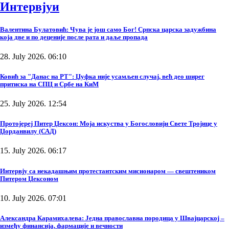
Интервјуи
Валентина Булатовић: Чува је још само Бог! Српска царска задужбина
која две и по деценије после рата и даље пропада
28. July 2026. 06:10
Ковић за "Данас на РТ": Џуфка није усамљен случај, већ део ширег
притиска на СПЦ и Србе на КиМ
25. July 2026. 12:54
Протојереј Питер Џексон: Моја искуства у Богословији Свете Тројице у
Џорданвилу (САД)
15. July 2026. 06:17
Интервју са некадашњим протестантским мисионаром — свештеником
Питером Џексоном
10. July 2026. 07:01
Александра Карамихалева: Једна православна породица у Швајцарској –
између финансија, фармације и вечности