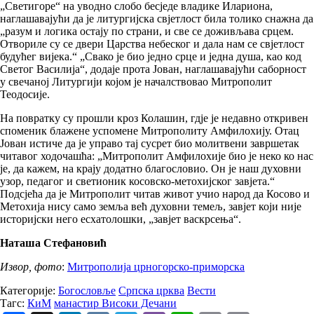
„Светигоре“ на уводно слобо бесједе владике Илариона,
наглашавајући да је литургијска свјетлост била толико снажна да
„разум и логика остају по страни, и све се доживљава срцем.
Отвориле су се двери Царства небеског и дала нам се свјетлост
будућег вијека.“ „Свако је био једно срце и једна душа, као код
Светог Василија“, додаје прота Јован, наглашавајући саборност
у свечаној Литургији којом је началствовао Митрополит
Теодосије.
На повратку су прошли кроз Колашин, гдје је недавно откривен
споменик блажене успомене Митрополиту Амфилохију. Отац
Јован истиче да је управо тај сусрет био молитвени завршетак
читавог ходочашћа: „Митрополит Амфилохије био је неко ко нас
је, да кажем, на крају додатно благословио. Он је наш духовни
узор, педагог и светионик косовско-метохијског завјета.“
Подсјећа да је Митрополит читав живот учио народ да Косово и
Метохија нису само земља већ духовни темељ, завјет који није
историјски него есхатолошки, „завјет васкрсења“.
Наташа Стефановић
Извор, фото
:
Митрополија црногорско-приморска
Категорије:
Богословље
Српска црква
Вести
Тагс:
КиМ
манастир Високи Дечани