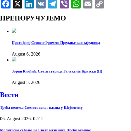
Facebook
X
LinkedIn
VK
Telegram
Viber
WhatsApp
Email
Copy
Link
ПРЕПОРУЧУЈЕМО
Протојереј Стивен Фримен: Предање као заједница
August 6, 2026
Зоран Кинђић: Света старица Галактија Критска (II)
August 5, 2026
Вести
Трећа недеља Светосавског кампа у Шејдленду
06. August 2026. 02:12
Молитвено сећање на Свете мученике Пребиловачке