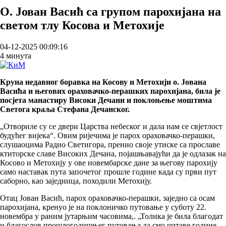
О. Јован Васић са групом парохијана на
светом тлу Косова и Метохије
04-12-2025 00:09:16
4 минута
Круна недавног боравка на Косову и Метохији о. Јована
Васића и његових ораховачко-перашких парохијана, била је
посјета манастиру Високи Дечани и поклоњење моштима
Светога краља Стефана Дечанског.
„Отвориле су се двери Царства небеског и дала нам се свјетлост
будућег вијека“. Овим ријечима је парох ораховачко-перашки,
слушаоцима Радио Светигора, пренио своје утиске са прославе
ктиторске славе Високих Дечана, појашњавајући да је одлазак на
Косово и Метохију у ове новембарске дане за његову парохију
само наставак пута започетог прошле године када су први пут
саборно, као заједница, походили Метохију.
Отац Јован Васић, парох ораховачко-перашки, заједно са осам
парохијана, кренуо је на поклоничко путовање у суботу 22.
новембра у раним јутарњим часовима,. „Толика је била благодат
и благослов прошлогодишњег путовања да смо читаве године