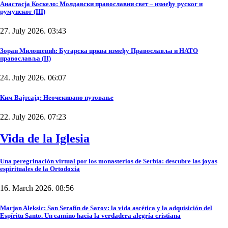
Анастасја Коскело: Молдавски православни свет – између руског и
румунског (III)
27. July 2026. 03:43
Зоран Милошевић: Бугарска црква између Православља и НАТО
православља (II)
24. July 2026. 06:07
Ким Вајтсајд: Неочекивано путовање
22. July 2026. 07:23
Vida de la Iglesia
Una peregrinación virtual por los monasterios de Serbia: descubre las joyas
espirituales de la Ortodoxia
16. March 2026. 08:56
Marjan Aleksic: San Serafín de Sarov: la vida ascética y la adquisición del
Espíritu Santo. Un camino hacia la verdadera alegría cristiana