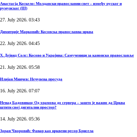
Анастасја Коскело: Молдавски православни свет – између руског и
румунског (III)
27. July 2026. 03:43
Димитрије Марковић: Косовска православна црква
22. July 2026. 04:45
Х. Дејвид Солс: Косово и Украјина: Самученици за канонско православље
21. July 2026. 05:58
Илијан Минчев: Нечувена пресуда
16. July 2026. 07:07
Ненад Бадовинац: Од храмова до сервера – зашто је важно да Црква
штити свој дигитални простор?
14. July 2026. 05:36
Зоран Чворовић: Фанар као црквени ресор Брисела