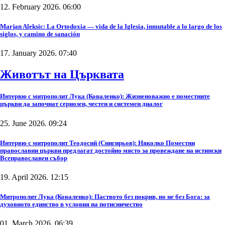
12. February 2026. 06:00
Marjan Aleksic: La Ortodoxia — vida de la Iglesia, inmutable a lo largo de los
siglos, y camino de sanación
17. January 2026. 07:40
Животът на Църквата
Интервю с митрополит Лука (Коваленко): Жизненоважно е поместните
църкви да започнат сериозен, честен и системен диалог
25. June 2026. 09:24
Интервю с митрополит Теодосий (Снигирьов): Няколко Поместни
православни църкви предлагат достойно място за провеждане на истински
Всеправославен събор
19. April 2026. 12:15
Митрополит Лука (Коваленко): Паството без покрив, но не без Бога: за
духовното единство в условия на потисничество
01. March 2026. 06:39