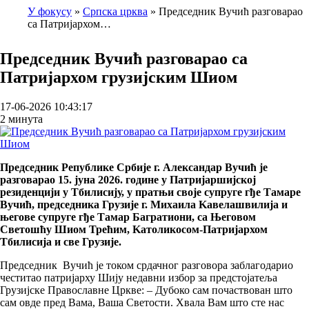
У фокусу
Српска црква
Председник Вучић разговарао
са Патријархом…
Breadcrumb
Председник Вучић разговарао са
Патријархом грузијским Шиом
17-06-2026 10:43:17
2 минута
Председник Републике Србије г. Александар Вучић је
разговарао 15. јуна 2026. године у Патријаршијској
резиденцији у Тбилисију, у пратњи своје супруге гђе Тамаре
Вучић, председника Грузије г. Михаила Kавелашвилија и
његове супруге гђе Тамар Багратиони, са Његовом
Светошћу Шиом Трећим, Kатоликосом-Патријархом
Тбилисија и све Грузије.
Председник Вучић је током срдачног разговора заблагодарио
честитао патријарху Шију недавни избор за предстојатеља
Грузијске Православне Цркве: – Дубоко сам почаствован што
сам овде пред Вама, Ваша Светости. Хвала Вам што сте нас