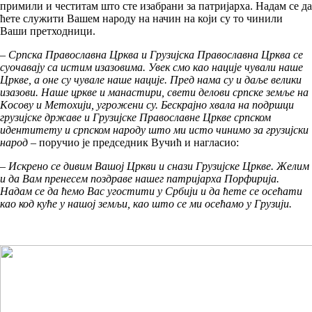
примили и честитам што сте изабрани за патријарха. Надам се да
ћете служити Вашем народу на начин на који су то чинили
Ваши претходници.
–
Српска Православна Црква и Грузијска Православна Црква се
суочавају са истим изазовима. Увек смо као нације чували наше
Цркве, а оне су чувале наше нације. Пред нама су и даље велики
изазови. Наше цркве и манастири, свети делови српске земље на
Kосову и Метохији, угрожени су. Бескрајно хвала на подршци
грузијске државе и Грузијске Православне Цркве српском
идентитету и српском народу што ми исто чинимо за грузијски
народ
– поручио је председник Вучић и нагласио:
–
Искрено се дивим Вашој Цркви и снази Грузијске Цркве. Желим
и да Вам пренесем поздраве нашег патријарха Порфирија.
Надам се да ћемо Вас угостити у Србији и да ћете се осећати
као код куће у нашој земљи, као што се ми осећамо у Грузији.