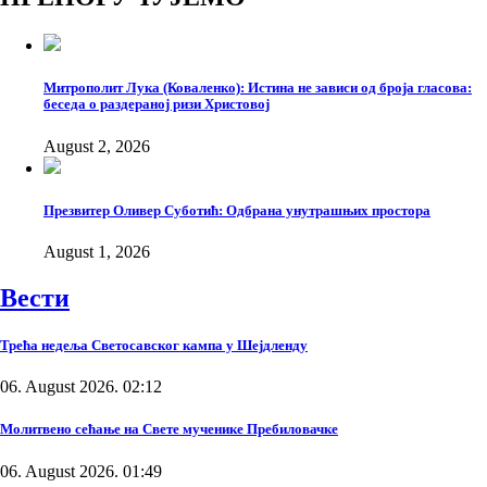
Митрополит Лука (Коваленко): Истина не зависи од броја гласова:
беседа о раздераној ризи Христовој
August 2, 2026
Презвитер Оливер Суботић: Одбрана унутрашњих простора
August 1, 2026
Вести
Трећа недеља Светосавског кампа у Шејдленду
06. August 2026. 02:12
Молитвено сећање на Свете мученике Пребиловачке
06. August 2026. 01:49