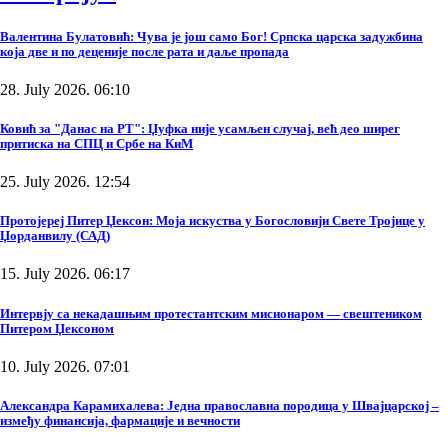
Валентина Булатовић: Чува је још само Бог! Српска царска задужбина
која две и по деценије после рата и даље пропада
28. July 2026. 06:10
Ковић за "Данас на РТ": Џуфка није усамљен случај, већ део ширег
притиска на СПЦ и Србе на КиМ
25. July 2026. 12:54
Протојереј Питер Џексон: Моја искуства у Богословији Свете Тројице у
Џорданвилу (САД)
15. July 2026. 06:17
Интервју са некадашњим протестантским мисионаром — свештеником
Питером Џексоном
10. July 2026. 07:01
Александра Карамихалева: Једна православна породица у Швајцарској –
између финансија, фармације и вечности