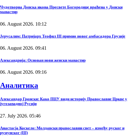
Чудотворна Донска икона Пресвете Богородице враћена у Донски
манастир
06. August 2026. 10:12
Јерусалим: Патријарх Теофил III примио новог амбасадора Грузије
06. August 2026. 09:41
Александрија: Основан нови женски манастир
06. August 2026. 09:16
Аналитика
Александар Гронски: Како ПЦУ види историју Православне Цркве у
југозападној Русији
27. July 2026. 05:46
Анастасја Коскело: Молдавски православни свет – између руског и
румунског (III)