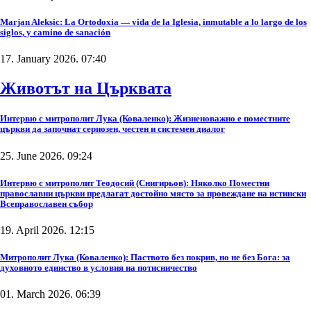
Marjan Aleksic: La Ortodoxia — vida de la Iglesia, inmutable a lo largo de los
siglos, y camino de sanación
17. January 2026. 07:40
Животът на Църквата
Интервю с митрополит Лука (Коваленко): Жизненоважно е поместните
църкви да започнат сериозен, честен и системен диалог
25. June 2026. 09:24
Интервю с митрополит Теодосий (Снигирьов): Няколко Поместни
православни църкви предлагат достойно място за провеждане на истински
Всеправославен събор
19. April 2026. 12:15
Митрополит Лука (Коваленко): Паството без покрив, но не без Бога: за
духовното единство в условия на потисничество
01. March 2026. 06:39