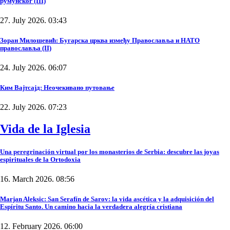
румунског (III)
27. July 2026. 03:43
Зоран Милошевић: Бугарска црква између Православља и НАТО
православља (II)
24. July 2026. 06:07
Ким Вајтсајд: Неочекивано путовање
22. July 2026. 07:23
Vida de la Iglesia
Una peregrinación virtual por los monasterios de Serbia: descubre las joyas
espirituales de la Ortodoxia
16. March 2026. 08:56
Marjan Aleksic: San Serafín de Sarov: la vida ascética y la adquisición del
Espíritu Santo. Un camino hacia la verdadera alegría cristiana
12. February 2026. 06:00