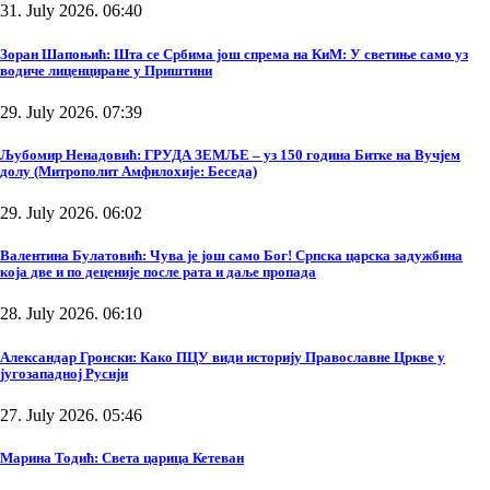
31. July 2026. 06:40
Зоран Шапоњић: Шта се Србима још спрема на КиМ: У светиње само уз
водиче лиценциране у Приштини
29. July 2026. 07:39
Љубомир Ненадовић: ГРУДА ЗЕМЉЕ – уз 150 година Битке на Вучјем
долу (Митрополит Амфилохије: Беседа)
29. July 2026. 06:02
Валентина Булатовић: Чува је још само Бог! Српска царска задужбина
која две и по деценије после рата и даље пропада
28. July 2026. 06:10
Александар Гронски: Како ПЦУ види историју Православне Цркве у
југозападној Русији
27. July 2026. 05:46
Марина Тодић: Света царица Кетеван