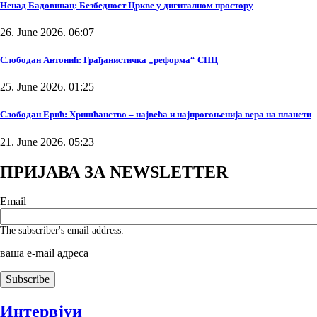
Ненад Бадовинац: Безбедност Цркве у дигиталном простору
26. June 2026. 06:07
Слободан Антонић: Грађанистичка „реформа“ СПЦ
25. June 2026. 01:25
Слободан Ерић: Хришћанство – највећа и најпрогоњенија вера на планети
21. June 2026. 05:23
ПРИЈАВА ЗА NEWSLETTER
Email
The subscriber's email address.
ваша е-mail адреса
Интервјуи