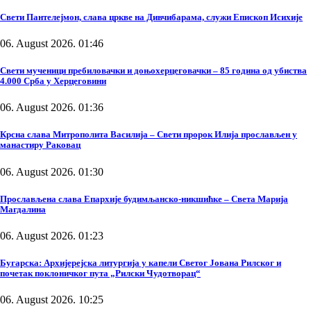
Свети Пантелејмон, слава цркве на Дивчибарама, служи Епископ Исихије
06. August 2026. 01:46
Свети мученици пребиловачки и доњохерцеговачки – 85 година од убиства
4.000 Срба у Херцеговини
06. August 2026. 01:36
Крсна слава Митрополита Василија – Свети пророк Илија прослављен у
манастиру Раковац
06. August 2026. 01:30
Прослављена слава Епархије будимљанско-никшићке – Света Марија
Магдалина
06. August 2026. 01:23
Бугарска: Архијерејска литургија у капели Светог Јована Рилског и
почетак поклоничког пута „Рилски Чудотворац“
06. August 2026. 10:25