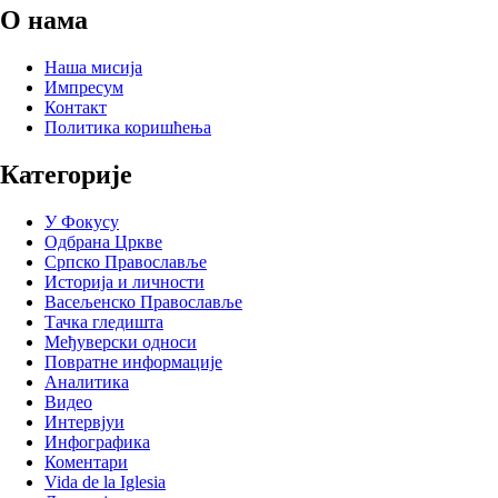
О нама
Наша мисија
Импресум
Контакт
Политика коришћења
Категорије
У Фокусу
Одбрана Цркве
Српско Православље
Историја и личности
Васељенско Православље
Тачка гледишта
Међуверски односи
Повратне информације
Аналитика
Видео
Интервјуи
Инфографика
Коментари
Vida de la Iglesia