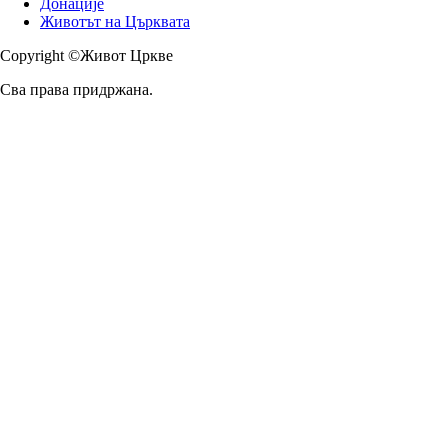
Донације
Животът на Църквата
Copyright ©Живот Цркве
Сва права придржана.