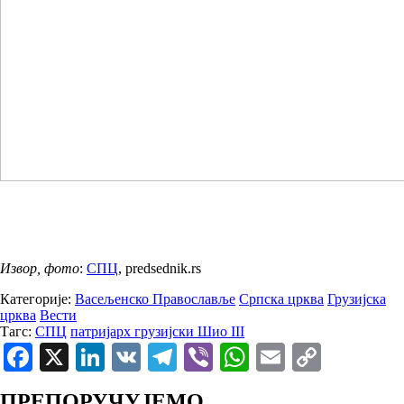
Извор, фото
:
СПЦ
, predsednik.rs
Категорије:
Васељенско Православље
Српска црква
Грузијска
црква
Вести
Тагс:
СПЦ
патријарх грузијски Шио III
Facebook
X
LinkedIn
VK
Telegram
Viber
WhatsApp
Email
Copy
Link
ПРЕПОРУЧУЈЕМО