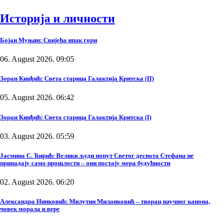
Историја и личности
Бојан Муњин: Свијећа ипак гори
06. August 2026. 09:05
Зоран Кинђић: Света старица Галактија Критска (II)
05. August 2026. 06:42
Зоран Кинђић: Света старица Галактија Критска (I)
03. August 2026. 05:59
Јасмина С. Ћирић: Велики људи попут Светог деспота Стефана не
припадају само прошлости – они постају мера будућности
02. August 2026. 06:20
Александра Нинковић: Милутин Миланковић – творац научног канона,
човек морала и вере