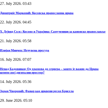
27. July 2026. 03:43
Димитрије Марковић: Косовска православна црква
22. July 2026. 04:45
Х. Дејвид Солс: Косово и Украјина: Самученици за канонско православље
21. July 2026. 05:58
Илијан Минчев: Нечувена пресуда
16. July 2026. 07:07
Ненад Бадовинац: Од храмова до сервера – зашто је важно да Црква
штити свој дигитални простор?
14. July 2026. 05:36
Зоран Чворовић: Фанар као црквени ресор Брисела
29. June 2026. 05:10