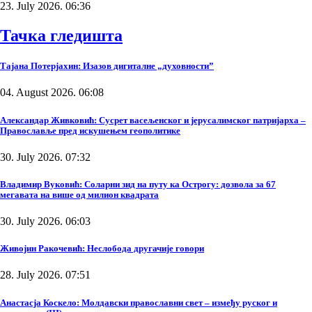
23. July 2026. 06:36
Тачка гледишта
Тајана Потерјахин: Изазов дигиталне „духовности”
04. August 2026. 06:08
Александар Живковић: Сусрет васељенског и јерусалимског патријарха –
Православље пред искушењем геополитике
30. July 2026. 07:32
Владимир Вуковић: Соларни зид на путу ка Острогу: дозвола за 67
мегавата на више од милион квадрата
30. July 2026. 06:03
Живојин Ракочевић: Неслобода другачије говори
28. July 2026. 07:51
Анастасја Коскело: Молдавски православни свет – између руског и