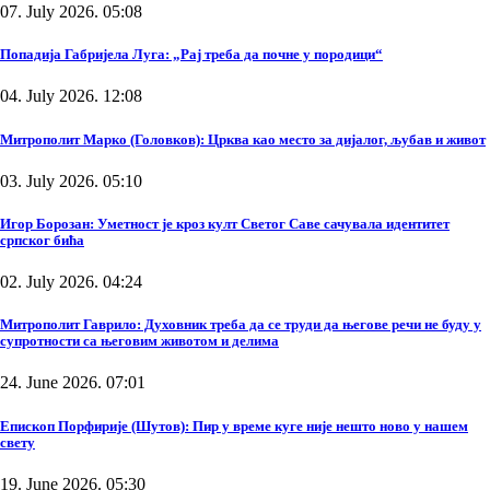
07. July 2026. 05:08
Попадија Габријела Луга: „Рај треба да почне у породици“
04. July 2026. 12:08
Митрополит Марко (Головков): Црква као место за дијалог, љубав и живот
03. July 2026. 05:10
Игор Борозан: Уметност је кроз култ Светог Саве сачувала идентитет
српског бића
02. July 2026. 04:24
Митрополит Гаврило: Духовник треба да се труди да његове речи не буду у
супротности са његовим животом и делима
24. June 2026. 07:01
Епископ Порфирије (Шутов): Пир у време куге није нешто ново у нашем
свету
19. June 2026. 05:30