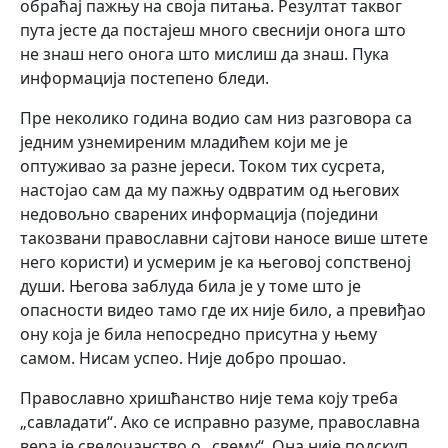
обраћај пажњу на своја питања. Резултат таквог
пута јесте да постајеш много свеснији онога што
не знаш него онога што мислиш да знаш. Пука
информација постепено бледи.
Пре неколико година водио сам низ разговора са
једним узнемиреним младићем који ме је
оптуживао за разне јереси. Током тих сусрета,
настојао сам да му пажњу одвратим од његових
недовољно сварених информација (поједини
такозвани православни сајтови наносе више штете
него користи) и усмерим је ка његовој сопственој
души. Његова заблуда била је у томе што је
опасности видео тамо где их није било, а превиђао
ону која је била непосредно присутна у њему
самом. Нисам успео. Није добро прошао.
Православно хришћанство није тема коју треба
„савладати“. Ако се исправно разуме, православна
вера је сведочанство о „свему“. Она није подскуп