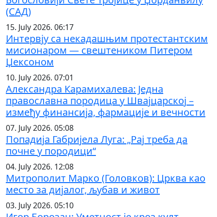
(САД)
15. July 2026. 06:17
Интервју са некадашњим протестантским
мисионаром — свештеником Питером
Џексоном
10. July 2026. 07:01
Александра Карамихалева: Једна
православна породица у Швајцарској –
између финансија, фармације и вечности
07. July 2026. 05:08
Попадија Габријела Луга: „Рај треба да
почне у породици“
04. July 2026. 12:08
Митрополит Марко (Головков): Црква као
место за дијалог, љубав и живот
03. July 2026. 05:10
Игор Борозан: Уметност је кроз култ