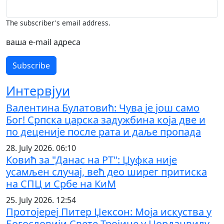
The subscriber's email address.
ваша е-mail адреса
Интервјуи
Валентина Булатовић: Чува је још само
Бог! Српска царска задужбина која две и
по деценије после рата и даље пропада
28. July 2026. 06:10
Ковић за "Данас на РТ": Џуфка није
усамљен случај, већ део ширег притиска
на СПЦ и Србе на КиМ
25. July 2026. 12:54
Протојереј Питер Џексон: Моја искуства у
Богословији Свете Тројице у Џорданвилу