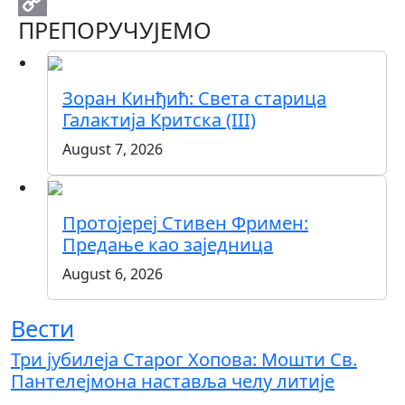
Email
ПРЕПОРУЧУЈЕМО
Copy
Link
Зоран Кинђић: Света старица
Галактија Критска (III)
August 7, 2026
Протојереј Стивен Фримен:
Предање као заједница
August 6, 2026
Вести
Три јубилеја Старог Хопова: Мошти Св.
Пантелејмона наставља челу литије