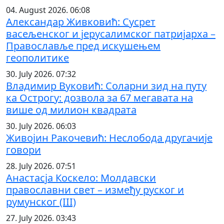
04. August 2026. 06:08
Александар Живковић: Сусрет
васељенског и јерусалимског патријарха –
Православље пред искушењем
геополитике
30. July 2026. 07:32
Владимир Вуковић: Соларни зид на путу
ка Острогу: дозвола за 67 мегавата на
више од милион квадрата
30. July 2026. 06:03
Живојин Ракочевић: Неслобода другачије
говори
28. July 2026. 07:51
Анастасја Коскело: Молдавски
православни свет – између руског и
румунског (III)
27. July 2026. 03:43