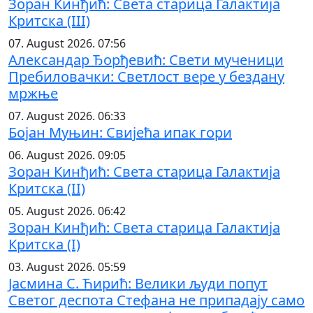
Зоран Кинђић: Света старица Галактија
Критска (III)
07. August 2026. 07:56
Александар Ђорђевић: Свети мученици
Пребиловачки: Светлост вере у бездану
мржње
07. August 2026. 06:33
Бојан Муњин: Свијећа ипак гори
06. August 2026. 09:05
Зоран Кинђић: Света старица Галактија
Критска (II)
05. August 2026. 06:42
Зоран Кинђић: Света старица Галактија
Критска (I)
03. August 2026. 05:59
Јасмина С. Ћирић: Велики људи попут
Светог деспота Стефана не припадају само