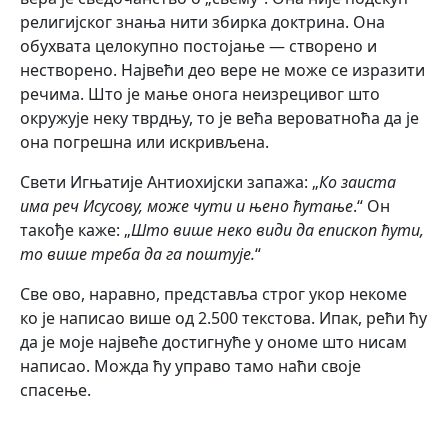
религијског знања нити збирка доктрина. Она
обухвата целокупно постојање — створено и
нестворено. Највећи део вере не може се изразити
речима. Што је мање онога неизрецивог што
окружује неку тврдњу, то је већа вероватноћа да је
она погрешна или искривљена.
Свети Игњатије Антиохијски запажа: „
Ко заиста
има реч Исусову, може чути и њено ћутање
.“ Он
такође каже: „
Што више неко види да епископ ћути,
то више треба да га поштује.
“
Све ово, наравно, представља строг укор некоме
ко је написао више од 2.500 текстова. Ипак, рећи ћу
да је моје највеће достигнуће у ономе што нисам
написао. Можда ћу управо тамо наћи своје
спасење.