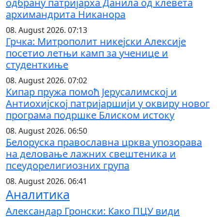
одбрану патријарха Данила од клевета
архимандрита Никанора
08. August 2026. 07:13
Грчка: Митрополит никејски Алексије
посетио летњи камп за ученице и
студенткиње
08. August 2026. 07:02
Кипар пружа помоћ Јерусалимској и
Антиохијској патријаршији у оквиру новог
програма подршке Блиском истоку
08. August 2026. 06:50
Белоруска православна црква упозорава
на деловање лажних свештеника и
псеудорелигиозних група
08. August 2026. 06:41
Аналитика
Александар Гронски: Како ПЦУ види