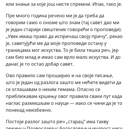
или знање за које још нисте спремни. Ипак, тако је.
Пре много година речено ми је да треба да
говорим само о ономе што знам (тај савет дао ми
је један старији свештеник говорећи о проповеди).
„Увек имаш право да испричаш своју причу“, рекао
је, саветујући ме да моје проповеди остану у
границама мог искуства. То је била тешка реч, јер
сам био млад и имао сам врло мало искуства. И до
данас је то остао добар савет.
Ово правило сам проширио и на своје писање,
што је један од разлога зашто ме нећете видети да
се оглашавам о неким темама. Опасно се
приближавам кршењу овог правила сваки пут када
наглас размишљам о науци — иако се чини да је то
понекад неизбежно.
Постоји разлог зашто реч „старац“ има такву
тежину у Православљу: богословље и мудрост нису