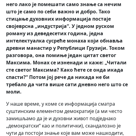
него лако је помешати само знање са нечим
што је само по себи важно и добро. Тако
стицање духовних информација постаје
својеврсна „индустрија“. У једном руском
роману из деведесетих година, једна
интелектуалка сусреће монаха који обнавља
древни манастир у Републици Грузији. Током
разговора, она помиње један цитат светог
Максима. Монах се изненади и каже: „Читали
сте светог Максима? Како ћете се онда икада
спасти?“ Потом јој рече да никада не би
требало да чита више сати дневно него што се
моли.
У наше време, у коме се информација сматра
суштинским елементом демократије (а ми често
замишљамо да је и духовни живот подједнако
„демократски“ као и политички), скандалозно је
чути да постоји знање које вам може нашкодити,