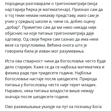
породици разговарали о тригонометрији (моја
најстарија ћерка је математичар). Признао сам да
о тој теми немам никакву представу, иако сам је
учио у средњој школи и, чини се, добио оцену
„добар“. Приметио сам да ми нико никада није
објаснио на које питање тригонометрија даје
одговор. Од своје ћерке сам сазнао да има неке
везе са троугловима. Већина онога што је
говорила била је изван мог разумевања.
Иста ова стварност чини да богословље често буде
дело старијих. Каже се да се најбоља математика и
физика раде пре тридесете године. Најбоље
богословље настаје после шездесете. Природа
питања у богословљу често није терет младих.
Наравно, нека питања младости више немају
значаја после шездесете године.
Ово размишљање указује на пут ка познању Бога: