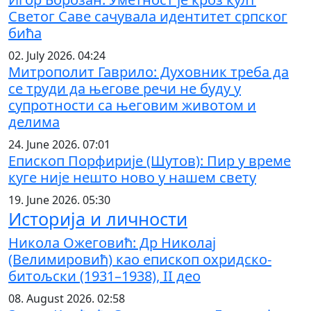
Светог Саве сачувала идентитет српског
бића
02. July 2026. 04:24
Митрополит Гаврило: Духовник треба да
се труди да његове речи не буду у
супротности са његовим животом и
делима
24. June 2026. 07:01
Епископ Порфирије (Шутов): Пир у време
куге није нешто ново у нашем свету
19. June 2026. 05:30
Историја и личности
Никола Ожеговић: Др Николај
(Велимировић) као епископ охридско-
битољски (1931–1938), II део
08. August 2026. 02:58