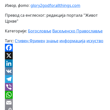
Извор, фото
:
glory2godforallthings.com
Превод са енглеског: редакција портала "Живот
Цркве"
Категорије:
Богословље
Васељенско Православље
Тагс:
Стивен Фримен
знање
информација
искуство
Facebook
X
LinkedIn
VK
Telegram
Viber
WhatsApp