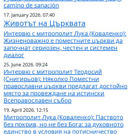
camino de sanación
17. January 2026. 07:40
Животът на Църквата
Интервю с митрополит Лука (Коваленко):
Жизненоважно е поместните църкви да
започнат сериозен, честен и системен
диалог
25. June 2026. 09:24
Интервю с митрополит Теодосий
(Снигирьов): Няколко Поместни
православни църкви предлагат достойно
място за провеждане на истински
Всеправославен събор
19. April 2026. 12:15
Митрополит Лука (Коваленко): Паството
без покрив, но не без Бога: за духовното
единство в условия на потисничество