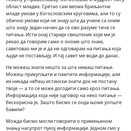
област младих. Сретао сам веома бриљантне
младе умове у богословским круговима, али то су
обично умови који не знају шта да учине са оним
што знају. Један начин да се ово разуме тиче се
питања. Исти онај старији свештеник који ми је
рекао да говорим само о ономе што знам,
саветовао ми је и да не одговарам на питања која
људи не постављају. И тај савет ме води до данас.
Не можеш знати нешто за шта немаш питање.
Можеш прикупљати и памтити информације, али
их никада нећеш истински знати док не постану
твоје — а то се може догодити само кроз питања.
Информација која није одговор на неко питање —
бескорисна је. Зашто бисмо се онда њоме уопште
бавили?
Можда бисмо могли говорити о примењеном
знању насупрот пукој информацији. Једном смо у