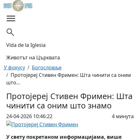
Skip to main content
Vida de la Iglesia
Животът на Църквата
Breadcrumb
У фокусу
Богословље
Протојереј Стивен Фримен: Шта чинити са оним
што…
Протојереј Стивен Фримен: Шта
чинити са оним што знамо
24-04-2026 10:46:22
4 минута
У свету покретаном информацијама, више