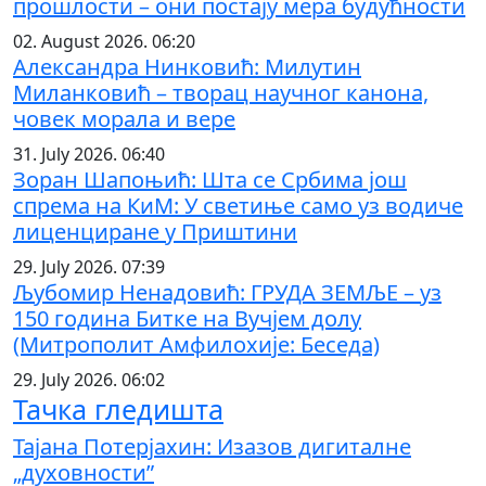
прошлости – они постају мера будућности
02. August 2026. 06:20
Александра Нинковић: Милутин
Миланковић – творац научног канона,
човек морала и вере
31. July 2026. 06:40
Зоран Шапоњић: Шта се Србима још
спрема на КиМ: У светиње само уз водиче
лиценциране у Приштини
29. July 2026. 07:39
Љубомир Ненадовић: ГРУДА ЗЕМЉЕ – уз
150 година Битке на Вучјем долу
(Митрополит Амфилохије: Беседа)
29. July 2026. 06:02
Тачка гледишта
Тајана Потерјахин: Изазов дигиталне
„духовности”