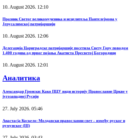
10. August 2026. 12:10
Празник Светог великомученика и исцелитеља Пантелејмона у
Јерусалимској патријаршији
10. August 2026. 12:06
Делегација Цариградске патријаршије посетила Свету Гору поводом
1.400 година од првог појања Акатиста Пресветој Богородици
10. August 2026. 12:01
Аналитика
Александар Гронски: Како ПЦУ види историју Православне Цркве у
југозападној Русији
27. July 2026. 05:46
Анастасја Коскело: Молдавски православни свет – између руског и
румунског (III)
27. July 2026. 03:43