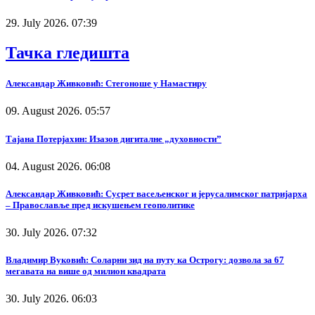
29. July 2026. 07:39
Тачка гледишта
Александар Живковић: Стегоноше у Намастиру
09. August 2026. 05:57
Тајана Потерјахин: Изазов дигиталне „духовности”
04. August 2026. 06:08
Александар Живковић: Сусрет васељенског и јерусалимског патријарха
– Православље пред искушењем геополитике
30. July 2026. 07:32
Владимир Вуковић: Соларни зид на путу ка Острогу: дозвола за 67
мегавата на више од милион квадрата
30. July 2026. 06:03