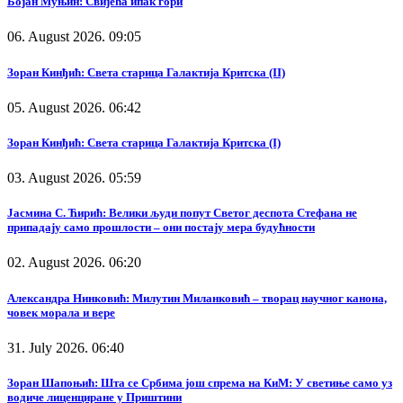
Бојан Муњин: Свијећа ипак гори
06. August 2026. 09:05
Зоран Кинђић: Света старица Галактија Критска (II)
05. August 2026. 06:42
Зоран Кинђић: Света старица Галактија Критска (I)
03. August 2026. 05:59
Јасмина С. Ћирић: Велики људи попут Светог деспота Стефана не
припадају само прошлости – они постају мера будућности
02. August 2026. 06:20
Александра Нинковић: Милутин Миланковић – творац научног канона,
човек морала и вере
31. July 2026. 06:40
Зоран Шапоњић: Шта се Србима још спрема на КиМ: У светиње само уз
водиче лиценциране у Приштини