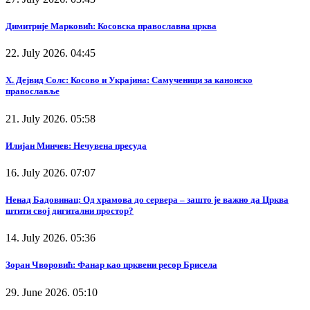
Димитрије Марковић: Косовска православна црква
22. July 2026. 04:45
Х. Дејвид Солс: Косово и Украјина: Самученици за канонско
православље
21. July 2026. 05:58
Илијан Минчев: Нечувена пресуда
16. July 2026. 07:07
Ненад Бадовинац: Од храмова до сервера – зашто је важно да Црква
штити свој дигитални простор?
14. July 2026. 05:36
Зоран Чворовић: Фанар као црквени ресор Брисела
29. June 2026. 05:10