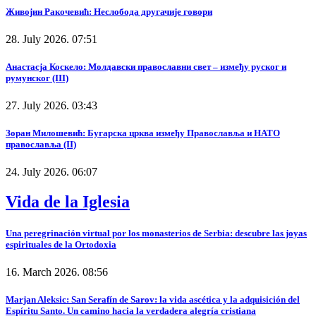
Живојин Ракочевић: Неслобода другачије говори
28. July 2026. 07:51
Анастасја Коскело: Молдавски православни свет – између руског и
румунског (III)
27. July 2026. 03:43
Зоран Милошевић: Бугарска црква између Православља и НАТО
православља (II)
24. July 2026. 06:07
Vida de la Iglesia
Una peregrinación virtual por los monasterios de Serbia: descubre las joyas
espirituales de la Ortodoxia
16. March 2026. 08:56
Marjan Aleksic: San Serafín de Sarov: la vida ascética y la adquisición del
Espíritu Santo. Un camino hacia la verdadera alegría cristiana