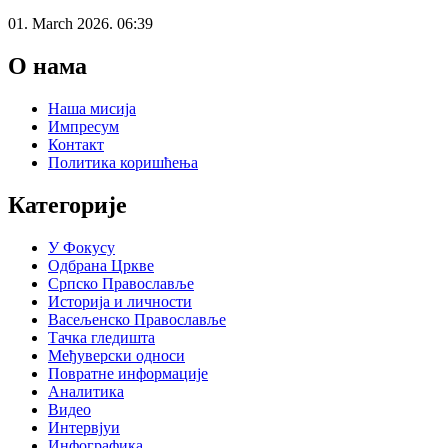
01. March 2026. 06:39
О нама
Наша мисија
Импресум
Контакт
Политика коришћења
Категорије
У Фокусу
Одбрана Цркве
Српско Православље
Историја и личности
Васељенско Православље
Тачка гледишта
Међуверски односи
Повратне информације
Аналитика
Видео
Интервјуи
Инфографика