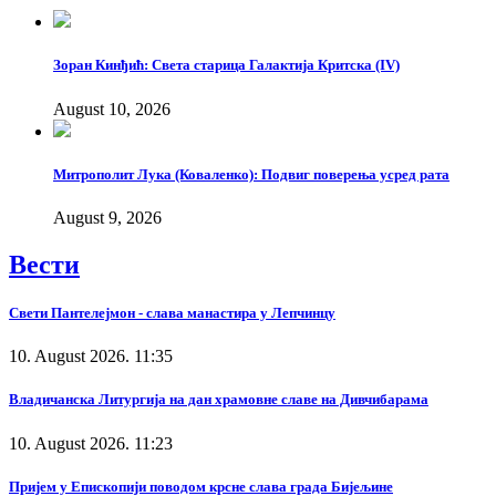
Зоран Кинђић: Света старица Галактија Критска (IV)
August 10, 2026
Митрополит Лука (Коваленко): Подвиг поверења усред рата
August 9, 2026
Вести
Свети Пантелејмон - слава манастира у Лепчинцу
10. August 2026. 11:35
Владичанска Литургија на дан храмовне славе на Дивчибарама
10. August 2026. 11:23
Пријем у Епископији поводом крсне слава града Бијељине