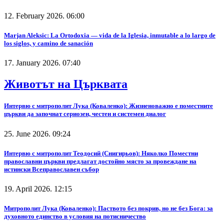
12. February 2026. 06:00
Marjan Aleksic: La Ortodoxia — vida de la Iglesia, inmutable a lo largo de
los siglos, y camino de sanación
17. January 2026. 07:40
Животът на Църквата
Интервю с митрополит Лука (Коваленко): Жизненоважно е поместните
църкви да започнат сериозен, честен и системен диалог
25. June 2026. 09:24
Интервю с митрополит Теодосий (Снигирьов): Няколко Поместни
православни църкви предлагат достойно място за провеждане на
истински Всеправославен събор
19. April 2026. 12:15
Митрополит Лука (Коваленко): Паството без покрив, но не без Бога: за
духовното единство в условия на потисничество