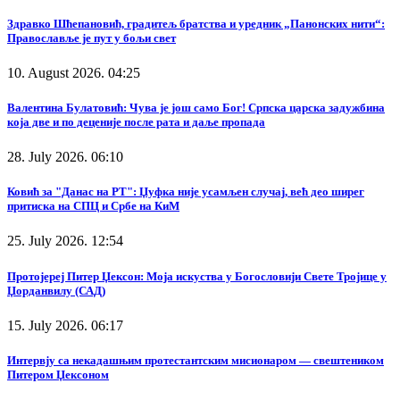
Здравко Шћепановић, градитељ братства и уредник „Панонских нити“:
Православље је пут у бољи свет
10. August 2026. 04:25
Валентина Булатовић: Чува је још само Бог! Српска царска задужбина
која две и по деценије после рата и даље пропада
28. July 2026. 06:10
Ковић за "Данас на РТ": Џуфка није усамљен случај, већ део ширег
притиска на СПЦ и Србе на КиМ
25. July 2026. 12:54
Протојереј Питер Џексон: Моја искуства у Богословији Свете Тројице у
Џорданвилу (САД)
15. July 2026. 06:17
Интервју са некадашњим протестантским мисионаром — свештеником
Питером Џексоном