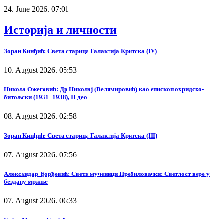
24. June 2026. 07:01
Историја и личности
Зоран Кинђић: Света старица Галактија Критска (IV)
10. August 2026. 05:53
Никола Ожеговић: Др Николај (Велимировић) као епископ охридско-
битољски (1931–1938), II део
08. August 2026. 02:58
Зоран Кинђић: Света старица Галактија Критска (III)
07. August 2026. 07:56
Александар Ђорђевић: Свети мученици Пребиловачки: Светлост вере у
бездану мржње
07. August 2026. 06:33