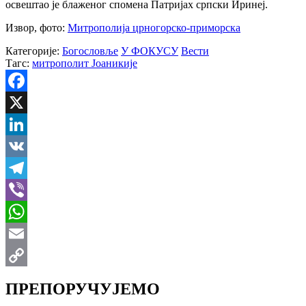
освештао је блаженог спомена Патријах српски Иринеј.
Извор, фото:
Митрополија црногорско-приморска
Категорије:
Богословље
У ФОКУСУ
Вести
Тагс:
митрополит Јоаникије
Facebook
X
LinkedIn
VK
Telegram
Viber
WhatsApp
Email
Copy
ПРЕПОРУЧУЈЕМО
Link