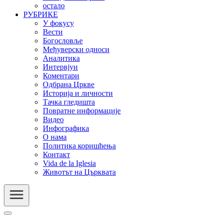
остало
РУБРИКЕ
У фокусу
Вести
Богословље
Међуверски односи
Аналитика
Интервјуи
Коментари
Одбрана Цркве
Историја и личности
Тачка гледишта
Повратне информације
Видео
Инфографика
О нама
Политика коришћења
Контакт
Vida de la Iglesia
Животът на Църквата