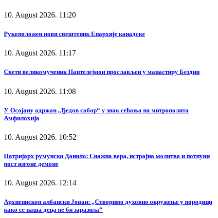
10. August 2026. 11:20
Рукоположен нови свештеник Епархије канадске
10. August 2026. 11:17
Свети великомученик Пантелејмон прослављен у манастиру Бездин
10. August 2026. 11:08
У Осојану одржан „Ђедов сабор“ у знак сећања на митрополита
Амфилохија
10. August 2026. 10:52
Патријарх румунски Данило: Снажна вера, истрајна молитва и потпуни
пост изгоне демоне
10. August 2026. 12:14
Архиепископ албански Јован: „Створимо духовно окружење у породици
како се наша деца не би заразила“