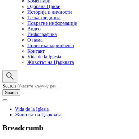
Коментари
Одбрана Цркве
Историја и личности
Тачка гледишта
Повратне информације
Видео
Инфографика
О нама
Политика коришћења
Контакт
Vida de la Iglesia
Животът на Църквата
Search
Vida de la Iglesia
Животът на Църквата
Breadcrumb