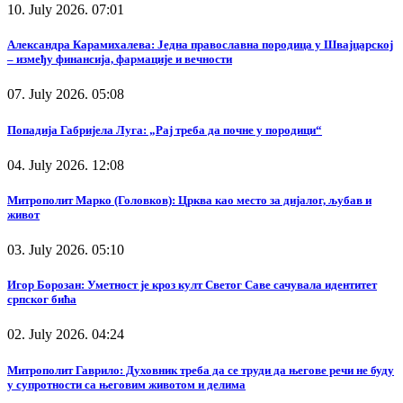
10. July 2026. 07:01
Александра Карамихалева: Једна православна породица у Швајцарској
– између финансија, фармације и вечности
07. July 2026. 05:08
Попадија Габријела Луга: „Рај треба да почне у породици“
04. July 2026. 12:08
Митрополит Марко (Головков): Црква као место за дијалог, љубав и
живот
03. July 2026. 05:10
Игор Борозан: Уметност је кроз култ Светог Саве сачувала идентитет
српског бића
02. July 2026. 04:24
Митрополит Гаврило: Духовник треба да се труди да његове речи не буду
у супротности са његовим животом и делима