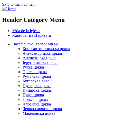
Skip to main content
Header Category Menu
Vida de la Iglesia
Животът на Църквата
Васељенско Православље
Константинопољска црква
Александријска црква
Антиохијска црква
Јерусалимска црква
Руска црква
Српска црква
Румунска црква
Бугарска црква
Грузијска црква
Кипарска црква
Грчка црква
Пољска црква
Албанска црква
Чешко-словачка црква
Македонска црква