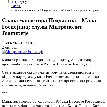
У фокусу
Вести
Слава манастира Подластва – Мала Госпојина; служи…
Слава манастира Подластва – Мала
Госпојина; служи Митрополит
Јоаникије
17-09-2025 11:24:03
2 минута
Манастир Подластва грбаљска у недјељу, 21. септембра,
прославиће своју славу – Рођење Пресвете Богородице.
Света архијерејска литургија, коју ће са свештенством и
вјерним народом служити Његово високопреосвештенство
Архиепископ цетињски Митрополит црногорско-приморски
г. Јоаникије, почиње у 9 часова.
***
Манастир Подластва, са црквом Рођења Пресвете Богородице,
налази се у близини магистралног пута Будва -Тиват – Котор,