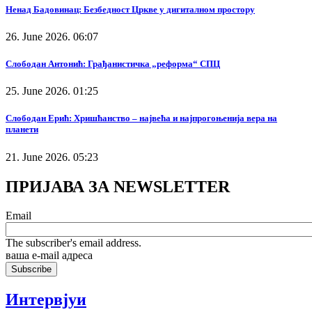
Ненад Бадовинац: Безбедност Цркве у дигиталном простору
26. June 2026. 06:07
Слободан Антонић: Грађанистичка „реформа“ СПЦ
25. June 2026. 01:25
Слободан Ерић: Хришћанство – највећа и најпрогоњенија вера на
планети
21. June 2026. 05:23
ПРИЈАВА ЗА NEWSLETTER
Email
The subscriber's email address.
ваша е-mail адреса
Интервјуи