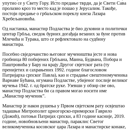
упутио се у Свету Гору. Исто предање тврди, да је Свети Сава
пролазио кроз то место кад је пошао у Јерусалим. Такође,
постоји предање о грбаљском пореклу кнеза Лазара
Хребељановића.
Од настанка, манастир Подластва је био духовни и политички
центар Грбља, сведок бурних догађаја везаних за буне против
Млечића и Турака, што се рефлектовало на судбину
манастира.
Посебно свједочанство његовог мучеништва јесте и нова
гробница 80 побијених Грбљана, Маина, Будвана, Побора и
Паштровића у Бару на крају Другог свјетског рата (ту
пренијетих и сахрањених 1992. године благословом
Патријарха српског Павла), као и страдање свештеномученика
Варнаве Бућана, игумана Подластве, убијеног послије великог
мучења 1942. г. од братске руке. Узевши у обзир све ово,
манастир Подластва би са правом могао носити име
„Манастир мученик”.
Манастир је након рушења у Првом свјетском рату освјештао
тадашњи Митрополит црногорско-приморски Гаврило
(Дожић), потоњи Патријах српски, а 83 године касније, 2019.
године, новобновљени манастир, параклис Светог
великомученика косовског цара Лазара и манастирске конаке,