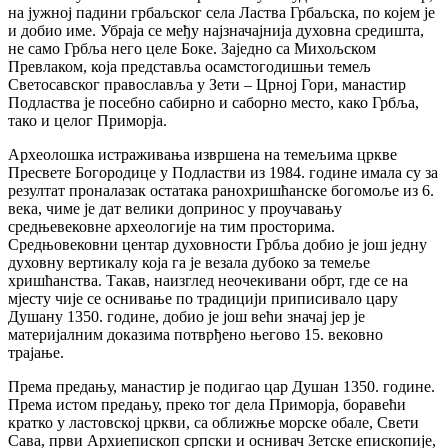
на јужној падини грбаљског села Ластва Грбаљска, по којем је
и добио име. Убраја се међу најзначајнија духовна средишта,
не само Грбља него целе Боке. Заједно са Михољском
Превлаком, која представља осамстогодишњи темељ
Светосавског православља у Зети – Црној Гори, манастир
Подластва је посебно сабирно и саборно место, како Грбља,
тако и целог Приморја.
Археолошка истраживања извршена на темељима цркве
Пресвете Богородице у Подластви из 1984. године имала су за
резултат проналазак остатака ранохришћанске богомоље из 6.
века, чиме је дат велики допринос у проучавању
средњевековне археологије на тим просторима.
Средњовековни центар духовности Грбља добио је још једну
духовну вертикалу која га је везала дубоко за темеље
хришћанства. Такав, наизглед неочекивани обрт, где се на
мјесту чије се оснивање по традицији приписивало цару
Душану 1350. године, добио је још већи значај јер је
материјалним доказима потврђено његово 15. вековно
трајање.
Према предању, манастир је подигао цар Душан 1350. године.
Према истом предању, преко тог дела Приморја, боравећи
кратко у ластовској цркви, са оближње морске обале, Свети
Сава, први Архиепископ српски и оснивач Зетске епископије,