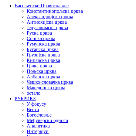
Васељенско Православље
Константинопољска црква
Александријска црква
Антиохијска црква
Јерусалимска црква
Руска црква
Српска црква
Румунска црква
Бугарска црква
Грузијска црква
Кипарска црква
Грчка црква
Пољска црква
Албанска црква
Чешко-словачка црква
Македонска црква
остало
РУБРИКЕ
У фокусу
Вести
Богословље
Међуверски односи
Аналитика
Интервјуи