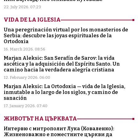
22. July 2026. 07:23
VIDA DE LA IGLESIA
Una peregrinación virtual por los monasterios de
Serbia: descubre las joyas espirituales de la
Ortodoxia
16. March 2026. 08:56
Marjan Aleksic: San Serafín de Sarov: la vida
ascética y la adquisición del Espíritu Santo. Un
camino hacia la verdadera alegría cristiana
12. February 2026. 06:00
Marjan Aleksic: La Ortodoxia — vida de la Iglesia,
inmutable a lo largo de los siglos, y camino de
sanación
17. January 2026. 07:40
ЖИВОТЪТ НА ЦЪРКВАТА
Интервю с митрополит Лука (Коваленко):
Жизненоважно е поместните църкви да