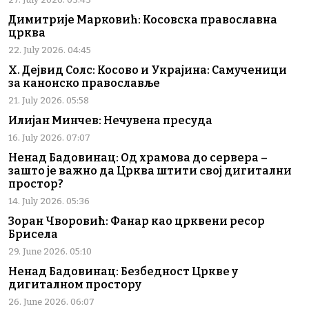
Димитрије Марковић: Косовска православна
црква
22. July 2026. 04:45
Х. Дејвид Солс: Косово и Украјина: Самученици
за канонско православље
21. July 2026. 05:58
Илијан Минчев: Нечувена пресуда
16. July 2026. 07:07
Ненад Бадовинац: Од храмова до сервера –
зашто је важно да Црква штити свој дигитални
простор?
14. July 2026. 05:36
Зоран Чворовић: Фанар као црквени ресор
Брисела
29. June 2026. 05:10
Ненад Бадовинац: Безбедност Цркве у
дигиталном простору
26. June 2026. 06:07