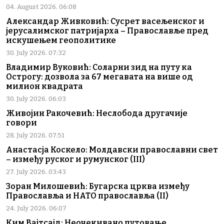
04. August 2026. 06:08
Александар Живковић: Сусрет васељенског и
јерусалимског патријарха – Православље пред
искушењем геополитике
30. July 2026. 07:32
Владимир Вуковић: Соларни зид на путу ка
Острогу: дозвола за 67 мегавата на више од
милион квадрата
30. July 2026. 06:03
Живојин Ракочевић: Неслобода другачије
говори
28. July 2026. 07:51
Анастасја Коскело: Молдавски православни свет
– између руског и румунског (III)
27. July 2026. 03:43
Зоран Милошевић: Бугарска црква између
Православља и НАТО православља (II)
24. July 2026. 06:07
Ким Вајтсајд: Неочекивано путовање