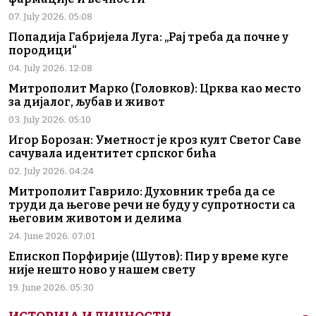
07. July 2026. 05:08
Попадија Габријела Луга: „Рај треба да почне у
породици“
04. July 2026. 12:08
Митрополит Марко (Головков): Црква као место
за дијалог, љубав и живот
03. July 2026. 05:10
Игор Борозан: Уметност је кроз култ Светог Саве
сачувала идентитет српског бића
02. July 2026. 04:24
Митрополит Гаврило: Духовник треба да се
труди да његове речи не буду у супротности са
његовим животом и делима
24. June 2026. 07:01
Епископ Порфирије (Шутов): Пир у време куге
није нешто ново у нашем свету
19. June 2026. 05:30