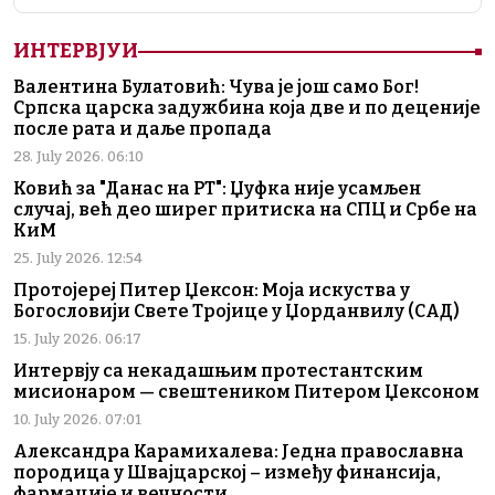
ИНТЕРВЈУИ
Валентина Булатовић: Чува је још само Бог!
Српска царска задужбина која две и по деценије
после рата и даље пропада
28. July 2026. 06:10
Ковић за "Данас на РТ": Џуфка није усамљен
случај, већ део ширег притиска на СПЦ и Србе на
КиМ
25. July 2026. 12:54
Протојереј Питер Џексон: Моја искуства у
Богословији Свете Тројице у Џорданвилу (САД)
15. July 2026. 06:17
Интервју са некадашњим протестантским
мисионаром — свештеником Питером Џексоном
10. July 2026. 07:01
Александра Карамихалева: Једна православна
породица у Швајцарској – између финансија,
фармације и вечности