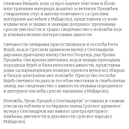
Снежана Мишић, који су кроз научне текстове и богат
илустративни материјал додатно осветлили Предићев
стваралачки опус и његову повезаност са српским
културним наслеђем у Мађарској, представили су ново
издање које је уједно и значајан допринос проучавању
српске уметности и трајно сведочанство о изложби која
је изазвала велико интересовање јавности.
Свечаности затварања присуствовала је и госпођа Рита
Вујић, која је Српском црквеном музеју у Сентандреји
даровала драгоцену икону Светог Георгија, рад Уроша
Предића. Ова вредна уметнина, која је некада припадала
породици Вујић и била непозната јавности, представља
један од најзначајнијих новијих прилога музејској збирци
и била је централни део изложбе. Присуство госпође
Вујић свечаности дало је посебан емотиван и симболичан
значај, као сведочанство о важности очувања породичног
и културног наслеђа српске заједнице у Мађарској.
Изложба „Урош Предић у Сентандреји“ оставила је снажан
утисак на публику и потврдила значај Српског црквеног
музеја у Сентандреји као важног центра културног
памћења, уметности и духовности српског народа у
Мађарској.