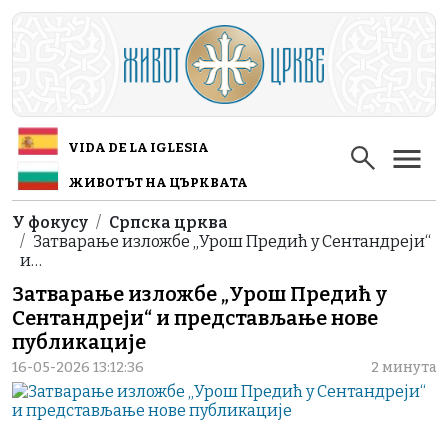
Skip to main content
VIDA DE LA IGLESIA
ЖИВОТЪТ НА ЦЪРКВАТА
Breadcrumb
У фокусу
Српска црква
Затварање изложбе „Урош Предић у Сентандреји“
и…
Затварање изложбе „Урош Предић у
Сентандреји“ и представљање нове
публикације
16-05-2026 13:12:36
2 минута