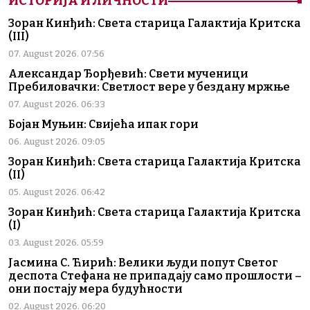
ИСТОРИЈА И ЛИЧНОСТИ
Зоран Кинђић: Света старица Галактија Критска
(III)
07. August 2026. 07:56
Александар Ђорђевић: Свети мученици
Пребиловачки: Светлост вере у бездану мржње
07. August 2026. 06:33
Бојан Муњин: Свијећа ипак гори
06. August 2026. 09:05
Зоран Кинђић: Света старица Галактија Критска
(II)
05. August 2026. 06:42
Зоран Кинђић: Света старица Галактија Критска
(I)
03. August 2026. 05:59
Јасмина С. Ћирић: Велики људи попут Светог
деспота Стефана не припадају само прошлости –
они постају мера будућности
02. August 2026. 06:20