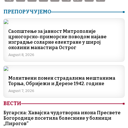
a
n
K
el
ib
h
m
o
ПРЕПОРУЧУЈЕМО
c
k
e
er
at
ai
p
e
e
gr
s
l
y
b
dI
a
A
Li
Саопштење за јавност Митрополије
црногорско-приморске поводом најаве
o
n
m
p
n
изградње соларне електране у широј
околини манастира Острог
o
p
k
August 8, 2026
k
Молитвени помен страдалима мештанима
Торња, Обријежи и Дерезе 1942. године
August 7, 2026
ВЕСТИ
Бугарска: Хавајска чудотворна икона Пресвете
Богородице посетила болеснике у болници
„Пирогов“