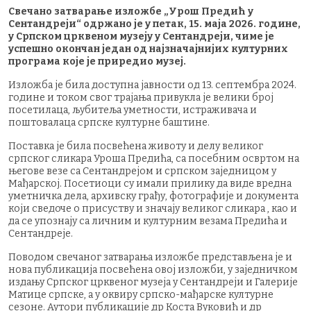
Свечано затварање изложбе „Урош Предић у
Сентандреји“ одржано је у петак, 15. маја 2026. године,
у Српском црквеном музеју у Сентандреји, чиме је
успешно окончан један од најзначајнијих културних
програма које је приредио музеј.
Изложба је била доступна јавности од 13. септембра 2024.
године и током свог трајања привукла је велики број
посетилаца, љубитеља уметности, истраживача и
поштовалаца српске културне баштине.
Поставка је била посвећена животу и делу великог
српског сликара Уроша Предића, са посебним освртом на
његове везе са Сентандрејом и српском заједницом у
Мађарској. Посетиоци су имали прилику да виде вредна
уметничка дела, архивску грађу, фотографије и документа
који сведоче о присуству и значају великог сликара , као и
да се упознају са личним и културним везама Предића и
Сентандреје.
Поводом свечаног затварања изложбе представљена је и
нова публикација посвећена овој изложби, у заједничком
издању Српског црквеног музеја у Сентандреји и Галерије
Матице српске, а у оквиру српско-мађарске културне
сезоне. Аутори публикације др Коста Вуковић и др