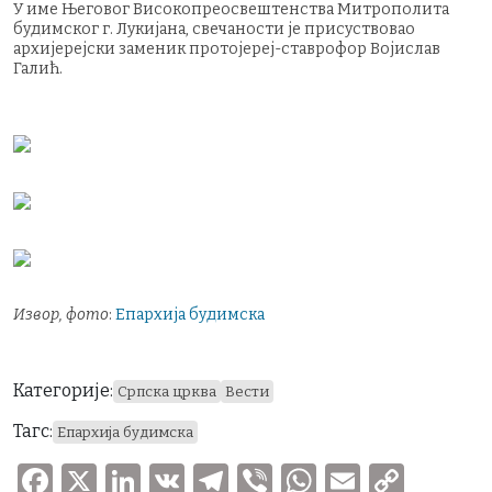
У име Његовог Високопреосвештенства Митрополита
будимског г. Лукијана, свечаности је присуствовао
архијерејски заменик протојереј-ставрофор Војислав
Галић.
Извор, фото
:
Епархија будимска
Категорије:
Српска црква
Вести
Тагс:
Епархија будимска
F
X
Li
V
T
V
W
E
C