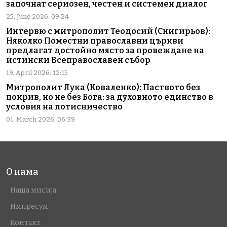
започнат сериозен, честен и системен диалог
25. June 2026. 09:24
Интервю с митрополит Теодосий (Снигирьов):
Няколко Поместни православни църкви
предлагат достойно място за провеждане на
истински Всеправославен събор
19. April 2026. 12:15
Митрополит Лука (Коваленко): Паството без
покрив, но не без Бога: за духовното единство в
условия на потисничество
01. March 2026. 06:39
О нама
Наша мисија
Импресум
Контакт