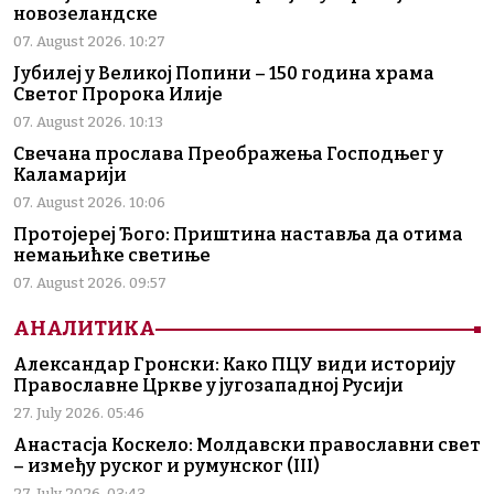
новозеландске
07. August 2026. 10:27
Јубилеј у Великој Попини – 150 година храма
Светог Пророка Илије
07. August 2026. 10:13
Свечана прослава Преображења Господњег у
Каламарији
07. August 2026. 10:06
Протојереј Ђого: Приштина наставља да отима
немањићке светиње
07. August 2026. 09:57
АНАЛИТИКА
Александар Гронски: Како ПЦУ види историју
Православне Цркве у југозападној Русији
27. July 2026. 05:46
Анастасја Коскело: Молдавски православни свет
– између руског и румунског (III)
27. July 2026. 03:43