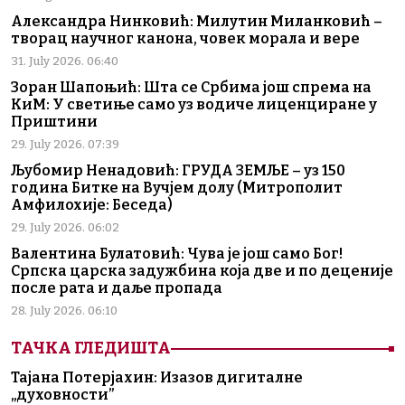
Александра Нинковић: Милутин Миланковић –
творац научног канона, човек морала и вере
31. July 2026. 06:40
Зоран Шапоњић: Шта се Србима још спрема на
КиМ: У светиње само уз водиче лиценциране у
Приштини
29. July 2026. 07:39
Љубомир Ненадовић: ГРУДА ЗЕМЉЕ – уз 150
година Битке на Вучјем долу (Митрополит
Амфилохије: Беседа)
29. July 2026. 06:02
Валентина Булатовић: Чува је још само Бог!
Српска царска задужбина која две и по деценије
после рата и даље пропада
28. July 2026. 06:10
ТАЧКА ГЛЕДИШТА
Тајана Потерјахин: Изазов дигиталне
„духовности”