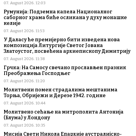
07. August 2026. 12:03
Румунија: Подземна капела Националног
саборног храма биће осликана у духу монашке
келије
07. August 2026. 11:53
У Даласу ће премијерно бити изведена нова
композиција Литургије Светог Јована
Златоустог, посвећена архиепископу Димитрију
07. August 2026. 11:38
Грчка: На Самосу свечано прослављен празник
Преображења Господњег
07. August 2026. 11:20
Молитвени помен страдалима мештанима
Торња, Обријежи и Дерезе 1942. године
07. August 2026. 10:44
Молитвено сећање на митрополита Антонија
(Блума) у Лондону
07. August 2026. 10:35
Мисија Свети Никола Епархије аустралијско-