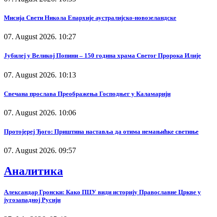
Мисија Свети Никола Епархије аустралијско-новозеландске
07. August 2026. 10:27
Јубилеј у Великој Попини – 150 година храма Светог Пророка Илије
07. August 2026. 10:13
Свечана прослава Преображења Господњег у Каламарији
07. August 2026. 10:06
Протојереј Ђого: Приштина наставља да отима немањићке светиње
07. August 2026. 09:57
Аналитика
Александар Гронски: Како ПЦУ види историју Православне Цркве у
југозападној Русији