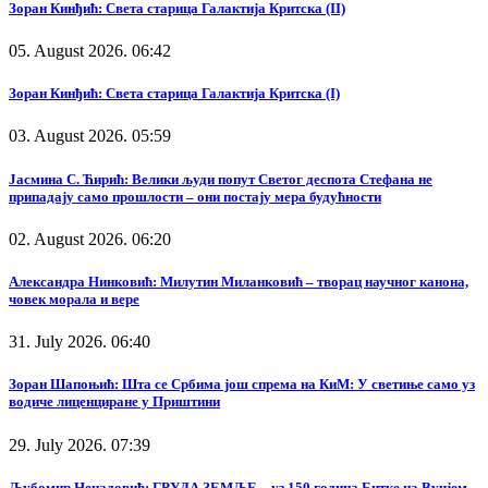
Зоран Кинђић: Света старица Галактија Критска (II)
05. August 2026. 06:42
Зоран Кинђић: Света старица Галактија Критска (I)
03. August 2026. 05:59
Јасмина С. Ћирић: Велики људи попут Светог деспота Стефана не
припадају само прошлости – они постају мера будућности
02. August 2026. 06:20
Александра Нинковић: Милутин Миланковић – творац научног канона,
човек морала и вере
31. July 2026. 06:40
Зоран Шапоњић: Шта се Србима још спрема на КиМ: У светиње само уз
водиче лиценциране у Приштини
29. July 2026. 07:39
Љубомир Ненадовић: ГРУДА ЗЕМЉЕ – уз 150 година Битке на Вучјем