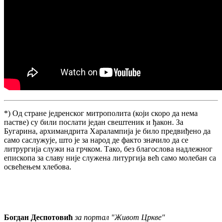
*) Од стране једренског митрополита (који скоро да нема
пастве) су били послати један свештеник и ђакон. За
Бугарина, архимандрита Харалампија је било предвиђено да
само саслужује, што је за народ де факто значило да се
литрургија служи на грчком. Тако, без благослова надлежног
епископа за славу није служена литургија већ само молебан са
освећењем хлебова.
Богдан Деспотовић
за портал "Живот Цркве"