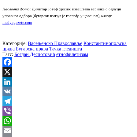
Насловна фото
: Димитар Јотеф (десно) извештава вернике о одлуци
управног одбора (бугарски конзул је госпођа у црвеном),
извор
:
medyagazete.com
Категорије:
Васељенско Православље
Константинопољска
црква
Бугарска црква
Тачка гледишта
Тагс:
Богдан Деспотовић
етнофилетизам
Facebook
X
LinkedIn
VK
Telegram
Viber
WhatsApp