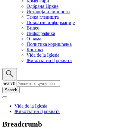
Коментари
Одбрана Цркве
Историја и личности
Тачка гледишта
Повратне информације
Видео
Инфографика
О нама
Политика коришћења
Контакт
Vida de la Iglesia
Животът на Църквата
Search
Vida de la Iglesia
Животът на Църквата
Breadcrumb