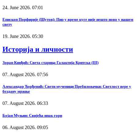
24. June 2026. 07:01
Епископ Порфирије (Шутов): Пир у време куге није нешто ново у нашем
свету
19. June 2026. 05:30
Историја и личности
Зоран Кинђић: Света старица Галактија Критска (III)
07. August 2026. 07:56
Александар Ђорђевић: Свети мученици Пребиловачки: Светлост вере у
бездану мржње
07. August 2026. 06:33
Бојан Муњин: Свијећа ипак гори
06. August 2026. 09:05