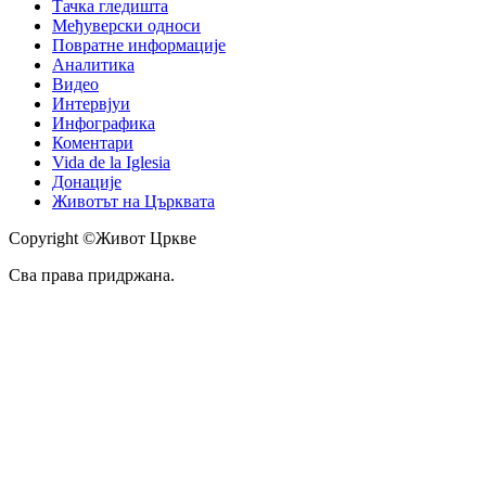
Тачка гледишта
Међуверски односи
Повратне информације
Аналитика
Видео
Интервјуи
Инфографика
Коментари
Vida de la Iglesia
Донације
Животът на Църквата
Copyright ©Живот Цркве
Сва права придржана.