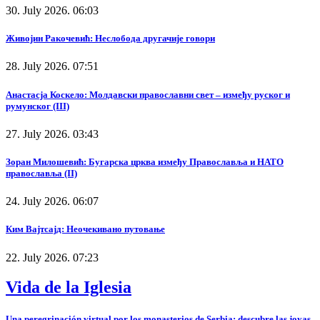
30. July 2026. 06:03
Живојин Ракочевић: Неслобода другачије говори
28. July 2026. 07:51
Анастасја Коскело: Молдавски православни свет – између руског и
румунског (III)
27. July 2026. 03:43
Зоран Милошевић: Бугарска црква између Православља и НАТО
православља (II)
24. July 2026. 06:07
Ким Вајтсајд: Неочекивано путовање
22. July 2026. 07:23
Vida de la Iglesia
Una peregrinación virtual por los monasterios de Serbia: descubre las joyas