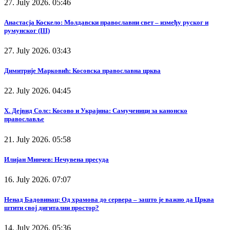
27. July 2026. 05:46
Анастасја Коскело: Молдавски православни свет – између руског и
румунског (III)
27. July 2026. 03:43
Димитрије Марковић: Косовска православна црква
22. July 2026. 04:45
Х. Дејвид Солс: Косово и Украјина: Самученици за канонско
православље
21. July 2026. 05:58
Илијан Минчев: Нечувена пресуда
16. July 2026. 07:07
Ненад Бадовинац: Од храмова до сервера – зашто је важно да Црква
штити свој дигитални простор?
14. July 2026. 05:36