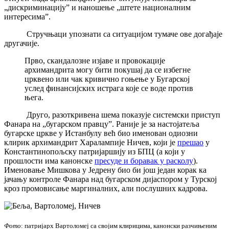
„дискриминацију” и наношење „штете националним
интересима”.
Стручњаци упознати са ситуацијом тумаче ове догађаје
другачије.
Прво, скандалозне изјаве и провокације
архимандрита могу бити покушај да се избегне
црквено или чак кривично гоњење у Бугарској
услед финансијских истрага које се воде против
њега.
Друго, разоткривена шема показује системски приступ
Фанара на „бугарском правцу”. Раније је за настојатеља
бугарске цркве у Истанбулу већ био именован одиозни
клирик архимандрит Харалампије Ничев, који је
прешао
у
Константинопољску патријаршију из БПЦ (а који у
прошлости има канонске
пресуде и боравак у расколу
).
Именовање Мишкова у Једрену био би још један корак ка
јачању контроле Фанара над бугарском дијаспором у Турској
кроз промовисање маргиналних, али послушних кадрова.
Фото
: патријарх Вартоломеј са својим клирицима, канонски разчињеним