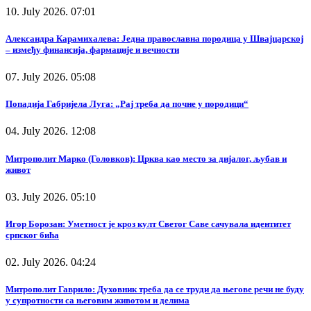
10. July 2026. 07:01
Александра Карамихалева: Једна православна породица у Швајцарској
– између финансија, фармације и вечности
07. July 2026. 05:08
Попадија Габријела Луга: „Рај треба да почне у породици“
04. July 2026. 12:08
Митрополит Марко (Головков): Црква као место за дијалог, љубав и
живот
03. July 2026. 05:10
Игор Борозан: Уметност је кроз култ Светог Саве сачувала идентитет
српског бића
02. July 2026. 04:24
Митрополит Гаврило: Духовник треба да се труди да његове речи не буду
у супротности са његовим животом и делима