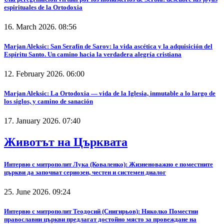
espirituales de la Ortodoxia
16. March 2026. 08:56
Marjan Aleksic: San Serafín de Sarov: la vida ascética y la adquisición del
Espíritu Santo. Un camino hacia la verdadera alegría cristiana
12. February 2026. 06:00
Marjan Aleksic: La Ortodoxia — vida de la Iglesia, inmutable a lo largo de
los siglos, y camino de sanación
17. January 2026. 07:40
Животът на Църквата
Интервю с митрополит Лука (Коваленко): Жизненоважно е поместните
църкви да започнат сериозен, честен и системен диалог
25. June 2026. 09:24
Интервю с митрополит Теодосий (Снигирьов): Няколко Поместни
православни църкви предлагат достойно място за провеждане на