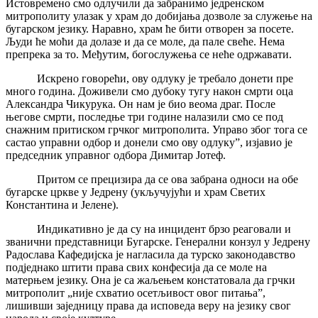
Истовремено смо одлучили да забранимо једренском
митрополиту улазак у храм до добијања дозволе за служење на
бугарском језику. Наравно, храм ће бити отворен за посете.
Људи ће моћи да долазе и да се моле, да пале свеће. Нема
препрека за то. Међутим, богослужења се неће одржавати.
Искрено говорећи, ову одлуку је требало донети пре
много година. Доживели смо дубоку тугу након смрти оца
Александра Чикурука. Он нам је био веома драг. После
његове смрти, последње три године налазили смо се под
снажним притиском грчког митрополита. Управо због тога се
састао управни одбор и донели смо ову одлуку”, изјавио је
председник управног одбора Димитар Јотеф.
Притом се прецизира да се ова забрана односи на обе
бугарске цркве у Једрену (укључујући и храм Светих
Константина и Јелене).
Индикативно је да су на инцидент брзо реаговали и
званични представници Бугарске. Генерални конзул у Једрену
Радослава Кафедијска је нагласила да турско законодавство
подједнако штити права свих конфесија да се моле на
матерњем језику. Она је са жаљењем констатовала да грчки
митрополит „није схватио осетљивост овог питања”,
лишивши заједницу права да исповеда веру на језику свог