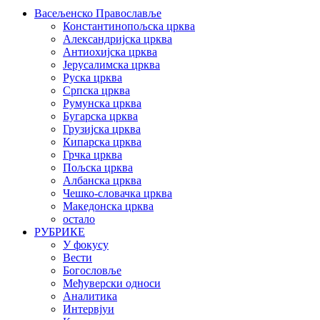
Васељенско Православље
Константинопољска црква
Александријска црква
Антиохијска црква
Јерусалимска црква
Руска црква
Српска црква
Румунска црква
Бугарска црква
Грузијска црква
Кипарска црква
Грчка црква
Пољска црква
Албанска црква
Чешко-словачка црква
Македонска црква
остало
РУБРИКЕ
У фокусу
Вести
Богословље
Међуверски односи
Аналитика
Интервјуи