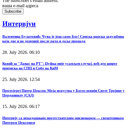
The subscriber's email address.
ваша е-mail адреса
Интервјуи
Валентина Булатовић: Чува је још само Бог! Српска царска задужбина
која две и по деценије после рата и даље пропада
28. July 2026. 06:10
Ковић за "Данас на РТ": Џуфка није усамљен случај, већ део ширег
притиска на СПЦ и Србе на КиМ
25. July 2026. 12:54
Протојереј Питер Џексон: Моја искуства у Богословији Свете Тројице у
Џорданвилу (САД)
15. July 2026. 06:17
Интервју са некадашњим протестантским мисионаром — свештеником
Питером Џексоном