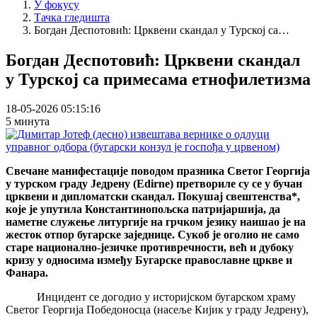
У фокусу
Тачка гледишта
Богдан Деспотовић: Црквени скандал у Турској са…
Богдан Деспотовић: Црквени скандал
у Турској са примесама етнофилетизма
18-05-2026 05:15:16
5 минута
Свечане манифестације поводом празника Светог Георгија
у турском граду Једрену (Edirne) претвориле су се у бучан
црквени и дипломатски скандал. Покушај свештенства*,
које је упутила Константинопољска патријаршија, да
наметне служење литургије на грчком језику наишао је на
жесток отпор бугарске заједнице. Сукоб је оголио не само
старе национално-језичке противречности, већ и дубоку
кризу у односима између Бугарске православне цркве и
Фанара.
Инцидент се догодио у историјском бугарском храму
Светог Георгија Победоносца (насеље Кијик у граду Једрену),