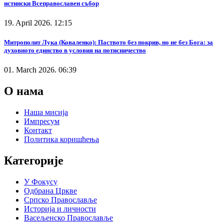
истински Всеправославен събор
19. April 2026. 12:15
Митрополит Лука (Коваленко): Паството без покрив, но не без Бога: за
духовното единство в условия на потисничество
01. March 2026. 06:39
О нама
Наша мисија
Импресум
Контакт
Политика коришћења
Категорије
У Фокусу
Одбрана Цркве
Српско Православље
Историја и личности
Васељенско Православље