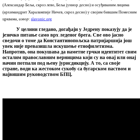
(Александар Беља, скроз лево, Беља јуниор десно) и осуђиваним лицима
(архимандрит Харалампије Ничев, скроз десно) у својим бившим Помесним
црквама,
извор
:
slavonic.org
У целини гледано, догађаји у Једрену показују да је
језичко питање само врх леденог брега. Све ово јасно
сведочи о томе да Константинопољска патријаршија још
увек није превазишла искушење етнофилетизма.
Напротив, она покушава да наметне грчки идентитет свим
осталим православним верницима који су на овај или онај
начин потпали под њену јурисдикцију. А то, са своје
стране, води ка жестоком сукобу са бугарском паством и
највишим руководством БПЦ.