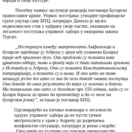
народа и своје културе.
Посебну пажњу заслужује реакција поглавара Бугарске
православне цркве. Упркос постојању утицајне профанарске
групе унутар саме БПЦ, патријарх Данило је заузео
недвосмислен став у одбрану своје пастве, указавши на
легалност поступака управног одбора у оквирима закона
Турске.
„Неспоразум између митрополита Амфилохија и
бугарске заједнице (у Једрену у храм иду углавном Бугари)
траје већ прилично дуго. Ови проблеми су познати како
црквеном одбору, тако и фонду који се бави питањима храмова
у Истанбулу и Једрену. Они су познати Константинопољској
патријаршији, а познати су и нама. И оно што ме тако
запањује јесте то што се зна до чега доводе овакви поступци.
Они доводе до оних резултата до којих су логично и довели.
Ми понављамо оно што се догодило пре 150 година, када су се
Бугари борили за право да проповедају и да се моле на
бугарском језику”
, истакао је поглавар БПЦ.
Одговарајући на питање новинара о легалности
одлуке управног одбора да не пусти грчког
митрополита у храм у Једрену до разрешења
конфликтне ситуације, патријарх је рекао следеће:
„Они имају на то право по турском законодавству,