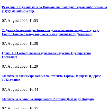
Румунија: Подземна капела Националног саборног храма биће осликана
у духу монашке келије
07. August 2026. 11:53
У Даласу ће премијерно бити изведена нова композиција Литургије
Светог Јована Златоустог, посвећена архиепископу Димитрију
07. August 2026. 11:38
Грчка: На Самосу свечано прослављен празник Преображења
Господњег
07. August 2026. 11:20
Молитвени помен страдалима мештанима Торња, Обријежи и Дерезе
1942. године
07. August 2026. 10:44
Молитвено сећање на митрополита Антонија (Блума) у Лондону
07. August 2026. 10:35