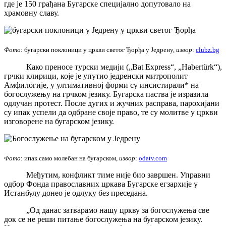
где је 150 грађана Бугарске специјално допутовало на
храмовну славу.
Фото
: бугарски поклоници у цркви светог Ђорђа у Једрену,
извор
:
clubz.bg
Како преносе турски медији („Bat Express“, „Habertürk“),
грчки клирици, које је упутио једренски митрополит
Амфилогије, у ултимативној форми су инсистирали* на
богослужењу на грчком језику. Бугарска паства је изразила
одлучан протест. После дугих и жучних расправа, парохијани
су ипак успели да одбране своје право, те су молитве у цркви
изговорене на бугарском језику.
Фото
: ипак само молебан на бугарском,
извор
:
odatv.com
Међутим, конфликт тиме није био завршен. Управни
одбор Фонда православних цркава Бугарске егзархије у
Истанбулу донео је одлуку без преседана.
„Од данас затварамо нашу цркву за богослужења све
док се не реши питање богослужења на бугарском језику.