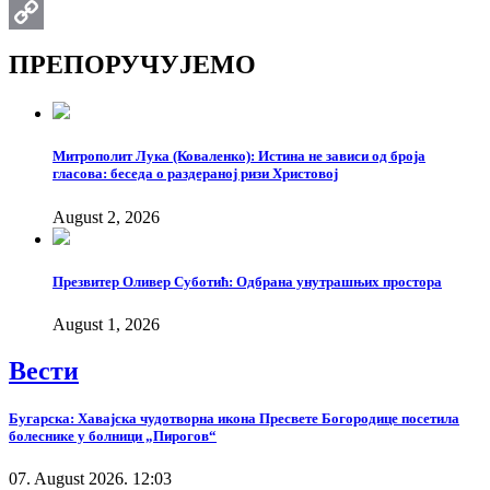
Email
Copy
ПРЕПОРУЧУЈЕМО
Link
Митрополит Лука (Коваленко): Истина не зависи од броја
гласова: беседа о раздераној ризи Христовој
August 2, 2026
Презвитер Оливер Суботић: Одбрана унутрашњих простора
August 1, 2026
Вести
Бугарска: Хавајска чудотворна икона Пресвете Богородице посетила
болеснике у болници „Пирогов“
07. August 2026. 12:03