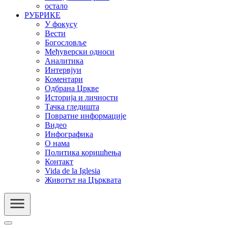
остало
РУБРИКЕ
У фокусу
Вести
Богословље
Међуверски односи
Аналитика
Интервјуи
Коментари
Одбрана Цркве
Историја и личности
Тачка гледишта
Повратне информације
Видео
Инфографика
О нама
Политика коришћења
Контакт
Vida de la Iglesia
Животът на Църквата