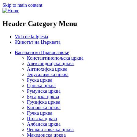
Skip to main content
Header Category Menu
Vida de la Iglesia
Животът на Църквата
Васељенско Православље
Константинопољска црква
Александријска црква
Антиохијска црква
Јерусалимска црква
Руска црква
Српска црква
Румунска црква
Бугарска црква
Грузијска црква
Кипарска црква
Грчка црква
Пољска црква
Албанска црква
Чешко-словачка црква
Македонска црква