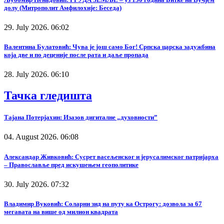
долу (Митрополит Амфилохије: Беседа)
29. July 2026. 06:02
Валентина Булатовић: Чува је још само Бог! Српска царска задужбина
која две и по деценије после рата и даље пропада
28. July 2026. 06:10
Тачка гледишта
Тајана Потерјахин: Изазов дигиталне „духовности”
04. August 2026. 06:08
Александар Живковић: Сусрет васељенског и јерусалимског патријарха
– Православље пред искушењем геополитике
30. July 2026. 07:32
Владимир Вуковић: Соларни зид на путу ка Острогу: дозвола за 67
мегавата на више од милион квадрата