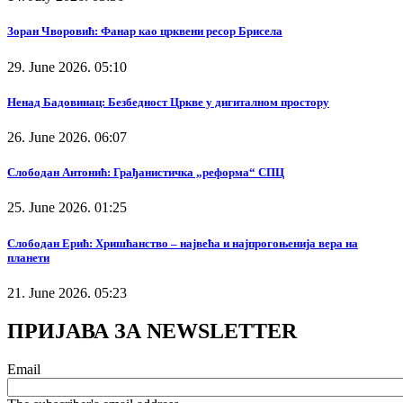
Зоран Чворовић: Фанар као црквени ресор Брисела
29. June 2026. 05:10
Ненад Бадовинац: Безбедност Цркве у дигиталном простору
26. June 2026. 06:07
Слободан Антонић: Грађанистичка „реформа“ СПЦ
25. June 2026. 01:25
Слободан Ерић: Хришћанство – највећа и најпрогоњенија вера на
планети
21. June 2026. 05:23
ПРИЈАВА ЗА NEWSLETTER
Email