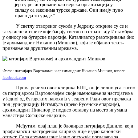
јер су регистровани као верска организација у
складу са законима турске државе. Они имају пуно
право да то ураде.”
У светлу отвореног сукоба у Једрену, откриле су се и
закулисне интриге које бацају светло на стратегију Истамбула
у односу на бугарске парохије. Катализатор разоткривања био
је архимандрит Никанор (Мишков), који је објавио текст-
признање на друштвеним мрежама.
Фото
: патријарх Вартоломеј и архимандрит Никанор Мишков,
извор
:
facebook.com
Према речима овог клирика БПЦ, он је лично усагласио
са патријархом Вартоломејем своје именовање за настојатеља
у једној од бугарских парохија у Једрену. Ради овог преласка
под јурисдикцију Истамбула (преко Русенске епархије),
архимандрит Никанор је поднео оставку на место игумана
манастира Софијске епархије.
Међутим, овај план је блокирао патријарх Данило, који
профанарски настројеном клирику није издао канонски
отпуст. Сада архимандрит јавно оптужује поглавара за