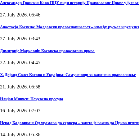
Александар Гронски: Како ПЦУ види историју Православне Цркве у југоза
27. July 2026. 05:46
Анастасја Коскело: Молдавски православни свет – између руског и румунско
27. July 2026. 03:43
Димитрије Марковић: Косовска православна црква
22. July 2026. 04:45
Х. Дејвид Солс: Косово и Украјина: Самученици за канонско православље
21. July 2026. 05:58
Илијан Минчев: Нечувена пресуда
16. July 2026. 07:07
Ненад Бадовинац: Од храмова до сервера – зашто је важно да Црква штити
14. July 2026. 05:36