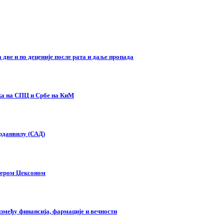
две и по деценије после рата и даље пропада
ска на СПЦ и Србе на КиМ
орданвилу (САД)
тером Џексоном
змеђу финансија, фармације и вечности