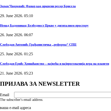
Зоран Чворовић: Фанар као црквени ресор Брисела
29. June 2026. 05:10
Ненад Бадовинац: Безбедност Цркве у дигиталном простору
26. June 2026. 06:07
Слободан Антонић: Грађанистичка „реформа“ СПЦ
25. June 2026. 01:25
Слободан Ерић: Хришћанство – највећа и најпрогоњенија вера на планети
21. June 2026. 05:23
ПРИЈАВА ЗА NEWSLETTER
Email
The subscriber's email address.
ваша е-mail адреса