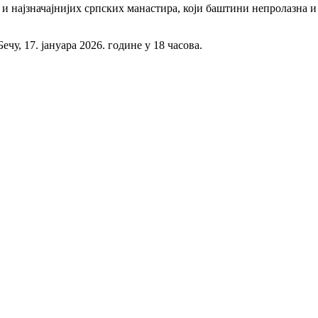
 и најзначајнијих српских манастира, који баштини непролазна и
у, 17. јануара 2026. године у 18 часова.