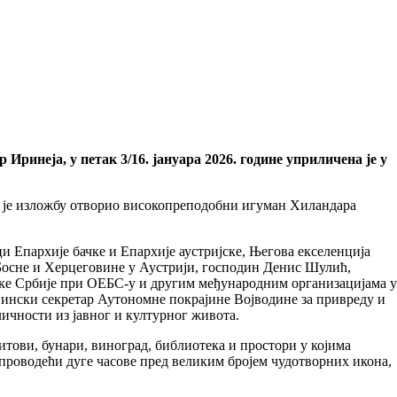
инеја, у петак 3/16. јануара 2026. године уприличена је у
 је изложбу отворио високопреподобни игуман Хиландара
Епархије бачке и Епархије аустријске, Његова екселенција
Босне и Херцеговине у Аустрији, господин Денис Шулић,
ике Србије при ОЕБС-у и другим међународним организацијама у
ински секретар Аутономне покрајине Војводине за привреду и
личности из јавног и културног живота.
тови, бунари, виноград, библиотека и простори у којима
 проводећи дуге часове пред великим бројем чудотворних икона,