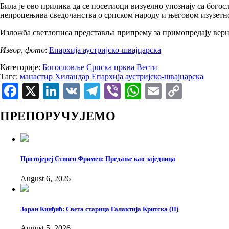
Била је ово прилика да се посетиоци визуелно упознају са бого
непроцењива сведочанства о српском народу и његовом изузетн
Изложба светлописа представља припрему за примопредају верног
Извор, фото
:
Епархија аустријско-швајцарска
Категорије:
Богословље
Српска црква
Вести
Тагс:
манастир Хиландар
Епархија аустријско-швајцарска
Facebook
X
LinkedIn
VK
Telegram
Viber
WhatsApp
Email
Copy
Link
ПРЕПОРУЧУЈЕМО
Протојереј Стивен Фримен: Предање као заједница
August 6, 2026
Зоран Кинђић: Света старица Галактија Критска (II)
August 5, 2026