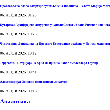
Прослављена слава Епархије будимљанско-никшићке – Света Марија Маг
06. August 2026. 01:23
Бугарска: Архијерејска литургија у капели Светог Јована Рилског и поче
06. August 2026. 10:25
Чудотворна Донска икона Пресвете Богородице враћена у Донски манасти
06. August 2026. 10:12
Јерусалим: Патријарх Теофил III примио новог амбасадора Грузије
06. August 2026. 09:41
Александрија: Основан нови женски манастир
06. August 2026. 09:16
Аналитика