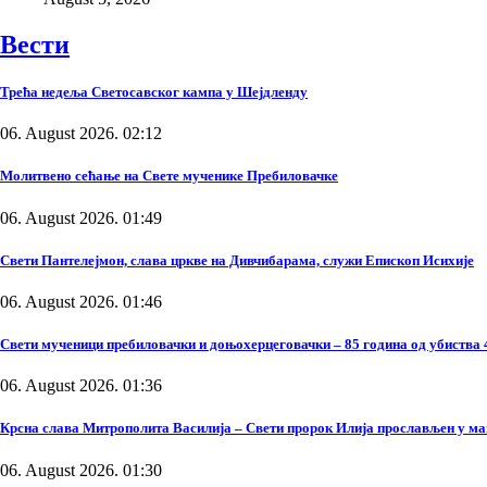
Вести
Трећа недеља Светосавског кампа у Шејдленду
06. August 2026. 02:12
Молитвено сећање на Свете мученике Пребиловачке
06. August 2026. 01:49
Свети Пантелејмон, слава цркве на Дивчибарама, служи Епископ Исихије
06. August 2026. 01:46
Свети мученици пребиловачки и доњохерцеговачки – 85 година од убиства 
06. August 2026. 01:36
Крсна слава Митрополита Василија – Свети пророк Илија прослављен у м
06. August 2026. 01:30