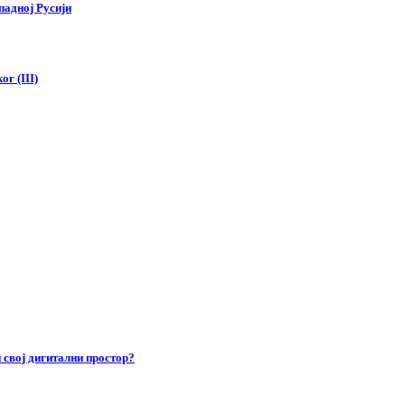
падној Русији
г (III)
 свој дигитални простор?