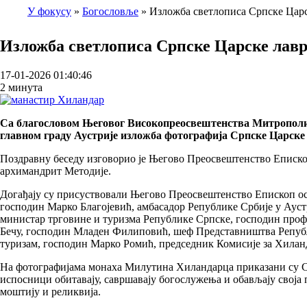
У фокусу
Богословље
Изложба светлописа Српске Цар
Breadcrumb
Изложба светлописа Српске Царске лавр
17-01-2026 01:40:46
2 минута
Са благословом Његовог Високопреосвештенства Митрополита б
главном граду Аустрије изложба фотографија Српске Царске
Поздравну беседу изговорио је Његово Преосвештенство Еписко
архимандрит Методије.
Догађају су присуствовали Његово Преосвештенство Епископ ос
господин Марко Благојевић, амбасадор Републике Србије у Аус
министар трговине и туризма Републике Српске, господин проф
Бечу, господин Младен Филиповић, шеф Представништва Републ
туризам, господин Марко Ромић, председник Комисије за Хиланд
На фотографијама монаха Милутина Хиландарца приказани су Са
испосници обитавају, савршавају богослужења и обављају своја
моштију и реликвија.