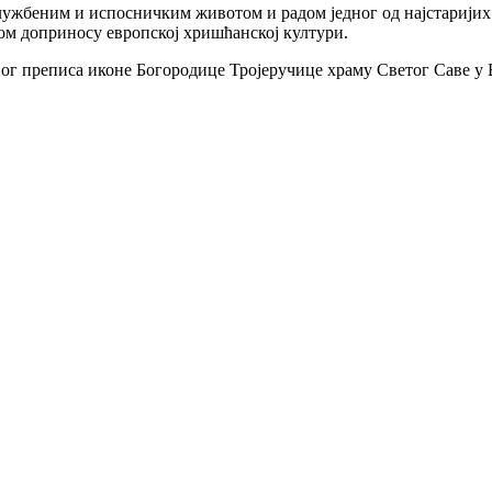
службеним и испосничким животом и радом једног од најстаријих
ом доприносу европској хришћанској култури.
 преписа иконе Богородице Тројеручице храму Светог Саве у Беч