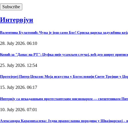
Интервјуи
Валентина Булатовић: Чува је још само Бог! Српска царска задужбина која 
28. July 2026. 06:10
Ковић за "Данас на РТ": Џуфка није усамљен случај, већ део ширег прити
25. July 2026. 12:54
Протојереј Питер Џексон: Моја искуства у Богословији Свете Тројице у Џ
15. July 2026. 06:17
Интервју са некадашњим протестантским мисионаром — свештеником Пи
10. July 2026. 07:01
Александра Карамихалева: Једна православна породица у Швајцарској – и