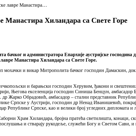
ске лавре Манастира…
е Манастира Хиландара са Свете Горе
ачког и администратора Епархије аустријске господина др Ир
 лавре Манастира Хиландара са Свете Горе.
п мохачки и викар Митрополита бачког господин Дамаскин, док
ечкопољски и барањски господин Херувим, ђакони и свештеници 
трији, Његова екселенција господин Синиша Бенцун, амбасадор 
. др Жарко Обрадовић, амбасадор – стални представник Републ
ике Српске у Аустрији, господин др Ненад Иванишевић, покрај
ар Републике Српске, као и велики број угледних дипломата и 
борни Храм Хиландара, бројна пратећа светилишта, конаци, ски
 послушања и стварају рукодеље, служећи Богу и Светом Сави, и