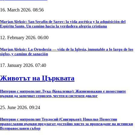
16. March 2026. 08:56
Marjan Aleksic: San Serafín de Sarov: la vida ascética y la adquisición del
Espíritu Santo. Un camino hacia la verdadera alegría cristiana
12. February 2026. 06:00
Marjan Aleksic: La Ortodoxia — vida de la Iglesia, inmutable a lo largo de los
siglos, y camino de sanación
17. January 2026. 07:40
Животът на Църквата
Интервю с митрополит Лука (Коваленко): Жизненоважно е поместните
църкви да започнат сериозен, честен и системен диалог
25. June 2026. 09:24
Интервю с митрополит Теодосий (Снигирьов): Няколко Поместни
православни църкви предлагат достойно място за провеждане на истински
Всеправославен събор