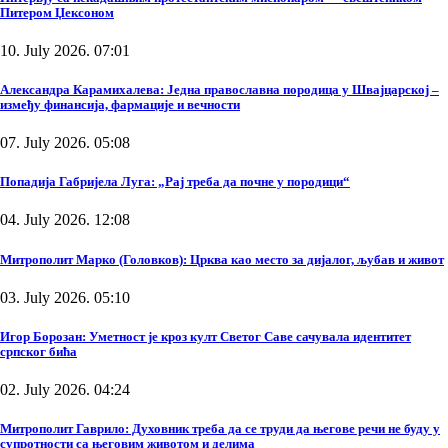
Питером Џексоном
10. July 2026. 07:01
Александра Карамихалева: Једна православна породица у Швајцарској –
између финансија, фармације и вечности
07. July 2026. 05:08
Попадија Габријела Луга: „Рај треба да почне у породици“
04. July 2026. 12:08
Митрополит Марко (Головков): Црква као место за дијалог, љубав и живот
03. July 2026. 05:10
Игор Борозан: Уметност је кроз култ Светог Саве сачувала идентитет
српског бића
02. July 2026. 04:24
Митрополит Гаврило: Духовник треба да се труди да његове речи не буду у
супротности са његовим животом и делима