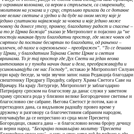
у огромним колонама, са вером и стрпљењем, са смиреношћу,
молитвом на уснама и у срцу, стрпљиво прилази да се дотакне
ове велике светиње а уједно и да буде на оном месту које је
једино суштински најважније за човека и које једино може
човеку да донесе утеху, промену, благодатну радост и спасење –
а то је Црква Божија
” указао је Митрополит и појаснио да “
не
постоји никакав други благодатни простор, где може човек од
смртног да постане бесмртан по благодати, од рањеног –
излечен, од палог и огреховљеног – преображен”. “То се дешава
у Цркви, у благодатним Тајнама Свете Цркве и светим
врлинама. То је тај простор где Дух Свети на један веома
интензиван и у пуноћи начин дише и дела, преображавајући и
усиновљавајући све нас Господу”
, истакао је Митрополит Силуан
при крају беседе, за чији звучни запис наша Редакција благодари
свештенику Предрагу Продићу, сабрату Храма Светога Саве на
Врачару. На крају Литургије, Митрополит је заблагодарио
Патријарху српском на благослову да данас служи у заветном
храму српскога рода у близини велике Богородичине светиње и
благословио све сабране. Његова Светост је потом, као и
претходних дана, са видљивом радошћу провео време у
дружењу и разговору са благочестивим сабраним народом,
поучавајући да се непрестано из срца моле Пресветој
Богородици, свакога дана – и благословио веома бројну дечицу
и верни народ.
“Бескрајно понављајмо молитву ‘Пресвета
Богородице спаси нас’ – у уму и срцу, шта год да радимо и где