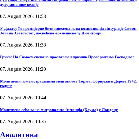
духу монашке келије
07. August 2026. 11:53
У Даласу ће премијерно бити изведена нова композиција Литургије Светог
Јована Златоустог, посвећена архиепископу Димитрију
07. August 2026. 11:38
Грчка: На Самосу свечано прослављен празник Преображења Господњег
07. August 2026. 11:20
Молитвени помен страдалима мештанима Торња, Обријежи и Дерезе 1942.
године
07. August 2026. 10:44
Молитвено сећање на митрополита Антонија (Блума) у Лондону
07. August 2026. 10:35
Аналитика