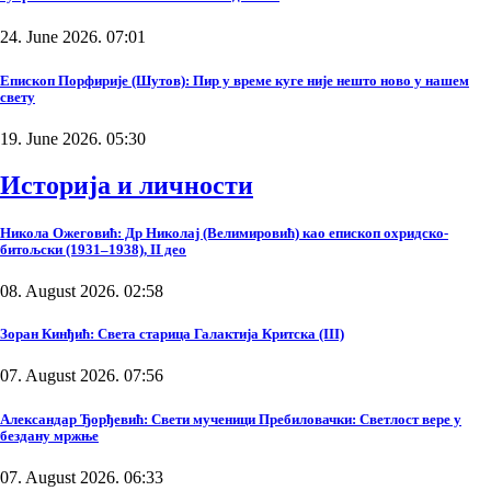
24. June 2026. 07:01
Епископ Порфирије (Шутов): Пир у време куге није нешто ново у нашем
свету
19. June 2026. 05:30
Историја и личности
Никола Ожеговић: Др Николај (Велимировић) као епископ охридско-
битољски (1931–1938), II део
08. August 2026. 02:58
Зоран Кинђић: Света старица Галактија Критска (III)
07. August 2026. 07:56
Александар Ђорђевић: Свети мученици Пребиловачки: Светлост вере у
бездану мржње
07. August 2026. 06:33