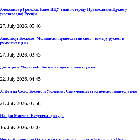
Александар Гронски: Како ПЦУ види историју Православне Цркве у
југозападној Русији
27. July 2026. 05:46
Анастасја Коскело: Молдавски православни свет – између руског и
румунског (III)
27. July 2026. 03:43
Димитрије Марковић: Косовска православна црква
22. July 2026. 04:45
Х. Дејвид Солс: Косово и Украјина: Самученици за канонско православље
21. July 2026. 05:58
Илијан Минчев: Нечувена пресуда
16. July 2026. 07:07
Ненад Бадовинац: Од храмова до сервера – зашто је важно да Црква