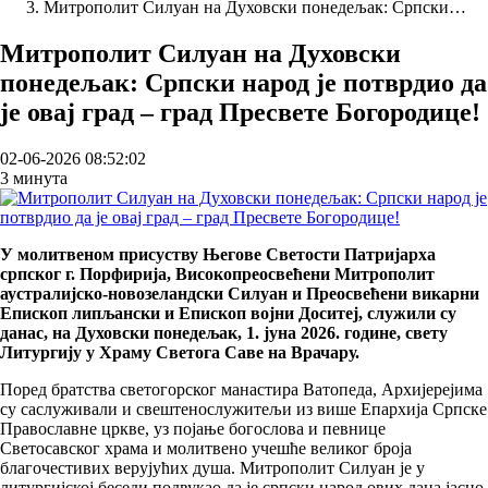
Митрополит Силуан на Духовски понедељак: Српски…
Митрополит Силуан на Духовски
понедељак: Српски народ је потврдио да
је овај град – град Пресвете Богородице!
02-06-2026 08:52:02
3 минута
У молитвеном присуству Његове Светости Патријарха
српског г. Порфирија, Високопреосвећени Митрополит
аустралијско-новозеландски Силуан и Преосвећени викарни
Епископ липљански и Епископ војни Доситеј, служили су
данас, на Духовски понедељак, 1. јуна 2026. године, свету
Литургију у Храму Светога Саве на Врачару.
Поред братства светогорског манастира Ватопеда, Архијерејима
су саслуживали и свештенослужитељи из више Епархија Српске
Православне цркве, уз појање богослова и певнице
Светосавског храма и молитвено учешће великог броја
благочестивих верујућих душа. Митрополит Силуан је у
литургијској беседи подвукао да је српски народ ових дана јасно,