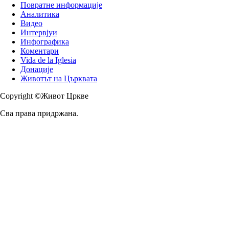
Повратне информације
Аналитика
Видео
Интервјуи
Инфографика
Коментари
Vida de la Iglesia
Донације
Животът на Църквата
Copyright ©Живот Цркве
Сва права придржана.