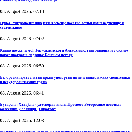
клевета архимандрита Никанора
08. August 2026. 07:13
Грчка: Митрополит никејски Алексије посетио летњи камп за ученице и
студенткиње
08. August 2026. 07:02
Кипар пружа помоћ Јерусалимској и Антиохијској патријаршији у оквиру
новог програма подршке Блиском истоку
08. August 2026. 06:50
Белоруска православна црква упозорава на деловање лажних свештеника
и псеудорелигиозних група
08. August 2026. 06:41
Бугарска: Хавајска чудотворна икона Пресвете Богородице посетила
болеснике у болници „Пирогов“
07. August 2026. 12:03
Румунија: Подземна капела Националног саборног храма биће осликана у