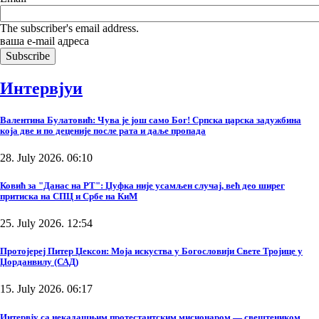
The subscriber's email address.
ваша е-mail адреса
Интервјуи
Валентина Булатовић: Чува је још само Бог! Српска царска задужбина
која две и по деценије после рата и даље пропада
28. July 2026. 06:10
Ковић за "Данас на РТ": Џуфка није усамљен случај, већ део ширег
притиска на СПЦ и Србе на КиМ
25. July 2026. 12:54
Протојереј Питер Џексон: Моја искуства у Богословији Свете Тројице у
Џорданвилу (САД)
15. July 2026. 06:17
Интервју са некадашњим протестантским мисионаром — свештеником