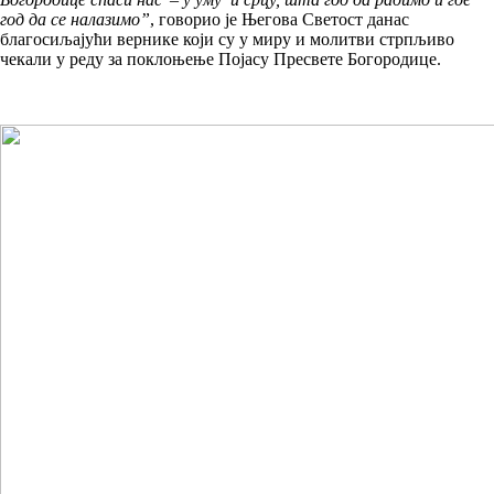
год да се налазимо”
, говорио је Његова Светост данас
благосиљајући вернике који су у миру и молитви стрпљиво
чекали у реду за поклоњење Појасу Пресвете Богородице.