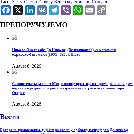
Тагс:
Храм Светог Саве у Београду
епископ Силуан
Facebook
X
LinkedIn
VK
Telegram
Viber
WhatsApp
Email
Copy
Link
ПРЕПОРУЧУЈЕМО
Никола Ожеговић: Др Николај (Велимировић) као епископ
охридско-битољски (1931–1938), II део
August 8, 2026
Саопштење за јавност Митрополије црногорско-приморске поводом
најаве изградње соларне електране у широј околини манастира
Острог
August 8, 2026
Вести
Бугарска православна дијаспора стала у одбрану патријарха Данила од