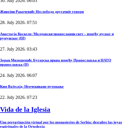
30. July 2026. 06:03
Живојин Ракочевић: Неслобода другачије говори
28. July 2026. 07:51
Анастасја Коскело: Молдавски православни свет – између руског и
румунског (III)
27. July 2026. 03:43
Зоран Милошевић: Бугарска црква између Православља и НАТО
православља (II)
24. July 2026. 06:07
Ким Вајтсајд: Неочекивано путовање
22. July 2026. 07:23
Vida de la Iglesia
Una peregrinación virtual por los monasterios de Serbia: descubre las joyas
espirituales de la Ortodoxia