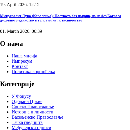
19. April 2026. 12:15
Митрополит Лука (Коваленко): Паството без покрив, но не без Бога: за
духовното единство в условия на потисничество
01. March 2026. 06:39
О нама
Наша мисија
Импресум
Контакт
Политика коришћења
Категорије
У Фокусу
Одбрана Цркве
Српско Православље
Историја и личности
Васељенско Православље
Тачка гледишта
Међуверски односи