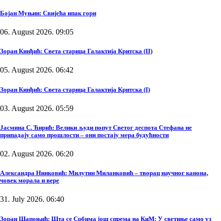
Бојан Муњин: Свијећа ипак гори
06. August 2026. 09:05
Зоран Кинђић: Света старица Галактија Критска (II)
05. August 2026. 06:42
Зоран Кинђић: Света старица Галактија Критска (I)
03. August 2026. 05:59
Јасмина С. Ћирић: Велики људи попут Светог деспота Стефана не
припадају само прошлости – они постају мера будућности
02. August 2026. 06:20
Александра Нинковић: Милутин Миланковић – творац научног канона,
човек морала и вере
31. July 2026. 06:40
Зоран Шапоњић: Шта се Србима још спрема на КиМ: У светиње само уз