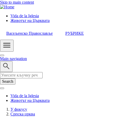
Skip to main content
Vida de la Iglesia
Животът на Църквата
Header
Category
Васељенско Православље
РУБРИКЕ
Menu
Main navigation
Search
Vida de la Iglesia
Животът на Църквата
У фокусу
Српска црква
Breadcrumb