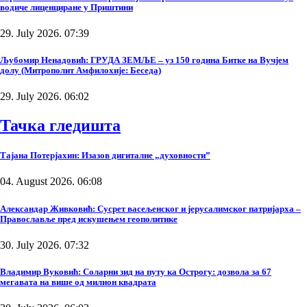
водиче лиценциране у Приштини
29. July 2026. 07:39
Љубомир Ненадовић: ГРУДА ЗЕМЉЕ – уз 150 година Битке на Вучјем
долу (Митрополит Амфилохије: Беседа)
29. July 2026. 06:02
Тачка гледишта
Тајана Потерјахин: Изазов дигиталне „духовности”
04. August 2026. 06:08
Александар Живковић: Сусрет васељенског и јерусалимског патријарха –
Православље пред искушењем геополитике
30. July 2026. 07:32
Владимир Вуковић: Соларни зид на путу ка Острогу: дозвола за 67
мегавата на више од милион квадрата