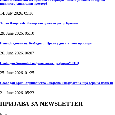
штити свој дигитални простор?
14. July 2026. 05:36
Зоран Чворовић: Фанар као црквени ресор Брисела
29. June 2026. 05:10
Ненад Бадовинац: Безбедност Цркве у дигиталном простору
26. June 2026. 06:07
Слободан Антонић: Грађанистичка „реформа“ СПЦ
25. June 2026. 01:25
Слободан Ерић: Хришћанство – највећа и најпрогоњенија вера на планети
21. June 2026. 05:23
ПРИЈАВА ЗА NEWSLETTER
Email