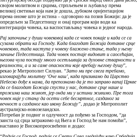
својом молитвом и срцима, стрпљењем и љубављу према
великој светињи која нам је дошла, дубоком оријентацијом
према ономе што је истина – одговорио на позив Божији: да је
опредељен за Педесетницу и онај програм који води ка
интеграцији човека, ка васпостављању човека и једног народа.
Рај започиње у души човековој када се човек покаје и када се са
сузама обрати ка Господу. Када благодат Божија дотакне срце
човеково, тада наступа у човеку блажено стање, тада у њему
зачиње Педесетница. Тада човек постаје видовит и саосећајан,
његова чула постају много осетљивија за духовне стварности и
реалности, а и за саме опасности које вребају његову душу
”,
рекао је Митрополит Силуан.
“Зато ми пре свега требамо,
изговарајући молитву ‘Оче наш’, када призивамо да Царство
Небеско дође к нама, да препознамо да је то заправо вапај Цркве
да се благодат Божија спусти у нас, дотакне срце наше и
прожима наш живот, јер онда ми у истини живимо. Пре тога
човек није у стању да осети себе бесмртног, сазданог за
вечност и сазданог као икону Божију”
, додао је Митрополит
аустралијско-новозеландски.
Потребан је подвиг и одлучност да пођемо за Господом, “да
заиста од срца затражимо од Њега и Господ ће нам помоћи”,
наставио је Високопреосвећени и додао:
“
Радује се Господ, радује се Свети Сава гледајући како Србадија,