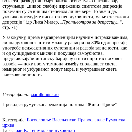
болести, развод или смрт блиске особе. Како наглашавају
стручњаци, „нивои слабије изражених симптома депресије
повезани су са вишим степеном личне вере. То значи да,
уколико поседујете висок степен духовности, мање сте склони
депресији“ (др Лиса Милер, „
Противотров за депресију...
“,
стр. 71).
У закључку, према најсавременијим научним истраживањима,
лична духовност штити младе у размери од 80% од депресије,
употребе психоактивних супстанци и развоја зависности, као
и од суицидалних мисли и покушаја самоубиства,
представљајући истинску баријеру и штит против њиховог
развоја — неку врсту тампона између спољашњег света,
немирног и узбурканог попут мора, и унутрашњег света
човекове личности.
Извор, фото
:
ziarullumina.ro
Превод са румунског: редакција портала "Живот Цркве"
Категорије:
Богословље
Васељенско Православље
Румунска
црква
Тагс:
Јоан К. Тешу
млади
духовност