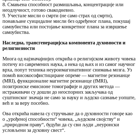
8. Смањена способност размишљања, концентрације или
неодлучност, готово свакодневно.
9. Учестале мисли о смрти (не само страх од смрти),
понављане суицидалне мисли без одређеног плана, покушај
самоубиства или постојање конкретног плана за извршење
самоубиства.
Наследна, трансгенерацијска компонента духовности и
религиозности
Многа од најзначајнијих открића о религијском животу човека
потичу из савремених наука, а нека од њих и из самог научног
врха, попут техника неуроимагинативног снимања мозга. Уз
помоћ високософистициране опреме — магнетне резонанце
(MRI), функционалне магнетне резонанце (fMRI),
позитронске емисионе томографије и других метода —
истраживачи су дошли до неоспорних закључака од
суштинског значаја не само за науку и људско сазнање уопште,
већ и за веру посебно.
Ова открића навела су стручњаке да о духовности говоре као
о „урођеној способности“ човека, „људском својству“ и
„природном праву“, будући да су сви људи „неуронски
условљени за духовну свест“.