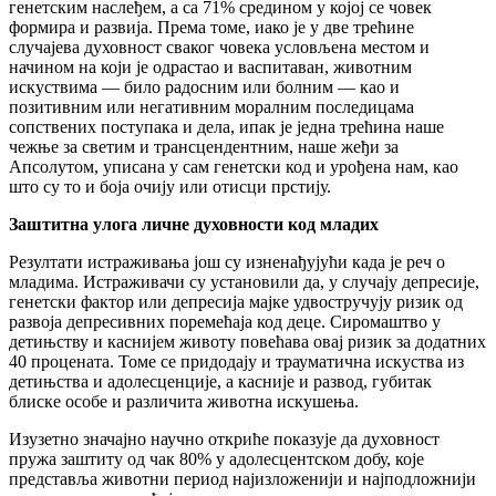
генетским наслеђем, а са 71% средином у којој се човек
формира и развија. Према томе, иако је у две трећине
случајева духовност сваког човека условљена местом и
начином на који је одрастао и васпитаван, животним
искуствима — било радосним или болним — као и
позитивним или негативним моралним последицама
сопствених поступака и дела, ипак је једна трећина наше
чежње за светим и трансцендентним, наше жеђи за
Апсолутом, уписана у сам генетски код и урођена нам, као
што су то и боја очију или отисци прстију.
Заштитна улога личне духовности код младих
Резултати истраживања још су изненађујући када је реч о
младима. Истраживачи су установили да, у случају депресије,
генетски фактор или депресија мајке удвостручују ризик од
развоја депресивних поремећаја код деце. Сиромаштво у
детињству и каснијем животу повећава овај ризик за додатних
40 процената. Томе се придодају и трауматична искуства из
детињства и адолесценције, а касније и развод, губитак
блиске особе и различита животна искушења.
Изузетно значајно научно откриће показује да духовност
пружа заштиту од чак 80% у адолесцентском добу, које
представља животни период најизложенији и најподложнији