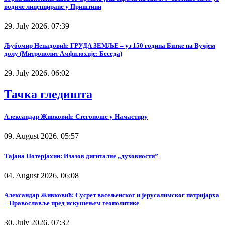
водиче лиценциране у Приштини
29. July 2026. 07:39
Љубомир Ненадовић: ГРУДА ЗЕМЉЕ – уз 150 година Битке на Вучјем
долу (Митрополит Амфилохије: Беседа)
29. July 2026. 06:02
Тачка гледишта
Александар Живковић: Стегоноше у Намастиру
09. August 2026. 05:57
Тајана Потерјахин: Изазов дигиталне „духовности”
04. August 2026. 06:08
Александар Живковић: Сусрет васељенског и јерусалимског патријарха
– Православље пред искушењем геополитике
30. July 2026. 07:32