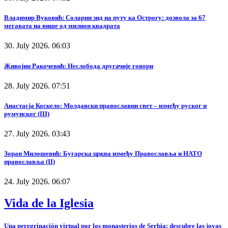
Владимир Вуковић: Соларни зид на путу ка Острогу: дозвола за 67
мегавата на више од милион квадрата
30. July 2026. 06:03
Живојин Ракочевић: Неслобода другачије говори
28. July 2026. 07:51
Анастасја Коскело: Молдавски православни свет – између руског и
румунског (III)
27. July 2026. 03:43
Зоран Милошевић: Бугарска црква између Православља и НАТО
православља (II)
24. July 2026. 06:07
Vida de la Iglesia
Una peregrinación virtual por los monasterios de Serbia: descubre las joyas