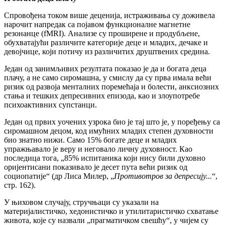
Спровођена током више деценија, истраживања су доживела
нарочит напредак са појавом функционалне магнетне
резонанце (fMRI). Анализе су проширене и продубљене,
обухватајући различите категорије деце и младих, дечаке и
девојчице, који потичу из различитих друштвених средина.
Један од занимљивих резултата показао је да и богата деца
плачу, а не само сиромашна, у смислу да су прва имала већи
ризик од развоја менталних поремећаја и болести, анксиозних
стања и тешких депресивних епизода, као и злоупотребе
психоактивних супстанци.
Један од првих уочених узрока био је тај што је, у поређењу са
сиромашном децом, код имућних младих степен духовности
био знатно нижи. Само 15% богате деце и младих
упражњавало је веру и неговало личну духовност. Као
последица тога, „85% испитаника који нису били духовно
оријентисани показивало је десет пута већи ризик од
социопатије“ (др Лиса Милер, „
Противотров за депресију...
“,
стр. 162).
У њиховом случају, стручњаци су указали на
материјалистичко, хедонистичко и утилитаристичко схватање
живота, које су назвали „прагматичком свешћу“, у чијем су