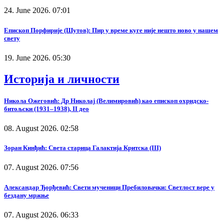
24. June 2026. 07:01
Епископ Порфирије (Шутов): Пир у време куге није нешто ново у нашем
свету
19. June 2026. 05:30
Историја и личности
Никола Ожеговић: Др Николај (Велимировић) као епископ охридско-
битољски (1931–1938), II део
08. August 2026. 02:58
Зоран Кинђић: Света старица Галактија Критска (III)
07. August 2026. 07:56
Александар Ђорђевић: Свети мученици Пребиловачки: Светлост вере у
бездану мржње
07. August 2026. 06:33