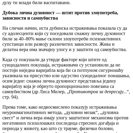
духу ти млади били васпитавани.
Дубока лична духовност — штит против злоупотреба,
зависности и самоубиства
На сличан начин, иста дубинска истраживања показала су да
су адолесценти који су поседовали снажну личну духовност
били за 40–80% мање склони злоупотреби психоактивних
супстанци или развоју различитих зависности. Жива и
делатна вера има значајну улогу и у заштити од самоубиства.
Када су покушали да утврде факторе који штите од
суицидалних покушаја, истраживачи су установили да не
постоји ниједна варијабла која би са потпуном сигурношћу
указивала на присуство или одсуство суицидалног понашања,
осим једне: снажна лична духовност представља једину
варијаблу која је обрнуто пропорционално повезана са
самоубиством (др Лиса Милер, „
Противотров за депресију...
“,
стр. 94).
Према томе, како недвосмислено показују истраживања
неуроимагинативних метода, „духовни мозак“, „духовна
свест“ и лична вера имају улогу заштитног механизма против
негативних психолошких последица стресних догађаја и
периода у животу, као што су трауме, физички болови,