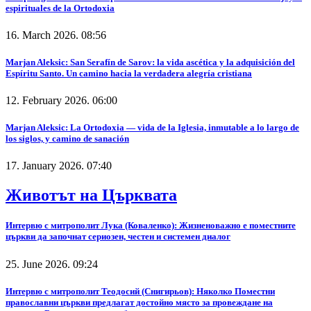
espirituales de la Ortodoxia
16. March 2026. 08:56
Marjan Aleksic: San Serafín de Sarov: la vida ascética y la adquisición del
Espíritu Santo. Un camino hacia la verdadera alegría cristiana
12. February 2026. 06:00
Marjan Aleksic: La Ortodoxia — vida de la Iglesia, inmutable a lo largo de
los siglos, y camino de sanación
17. January 2026. 07:40
Животът на Църквата
Интервю с митрополит Лука (Коваленко): Жизненоважно е поместните
църкви да започнат сериозен, честен и системен диалог
25. June 2026. 09:24
Интервю с митрополит Теодосий (Снигирьов): Няколко Поместни
православни църкви предлагат достойно място за провеждане на