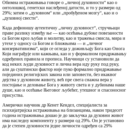
Обимна истраживања говоре о „личној духовности“ као о
онтолошкој, генетски наслеђеној датости, и то у размери од
29%; затим о „духовном“ или „пробуђеном мозгу“, као и о
„духовној свести“.
Када дефинишу аутентичну „личну духовност“, стручњаци
праве разлику између ње — као осећања дубоке повезаности
са Богом кроз љубав и молитву, као и тражења смисла, мира и
утехе у односу са Богом и ближњима — и „личног
конзервативизма“, који се огледа у доживљају Бога као Онога
Који награђује или кажњава, као и у формалном придржавању
одређених правила и прописа. Научници су установили да
код неких људи духовност и лична вера иду руку под руку,
али да суштински фактор није пуко формално придржавање
појединих религијских закона или заповести, без икаквог
дејства у духовном животу, већ пре свега снажна вера у
постојање и деловање Бога у животу света и у дубинама наше
душе, као и осећање Његовог љубећег, утешног и спасоносног
присуства.
Амерички научник др Кенет Кендел, специјалиста за
психијатријска истраживања на близанцима, након тридесет
година истраживања дошао је до закључка да духовни живот
има наследну компоненту у размери од 29%. Он је установио
да је степен духовности једне личности одређен са 29%