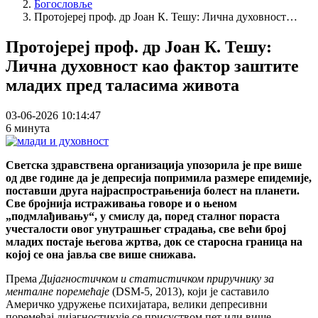
Богословље
Breadcrumb
Протојереј проф. др Јоан К. Тешу: Лична духовност…
Протојереј проф. др Јоан К. Тешу:
Лична духовност као фактор заштите
младих пред таласима живота
03-06-2026 10:14:47
6 минута
Светска здравствена организација упозорила је пре више
од две године да је депресија попримила размере епидемије,
поставши друга најраспрострањенија болест на планети.
Све бројнија истраживања говоре и о њеном
„подмлађивању“, у смислу да, поред сталног пораста
учесталости овог унутрашњег страдања, све већи број
младих постаје његова жртва, док се старосна граница на
којој се она јавља све више снижава.
Према
Дијагностичком и статистичком приручнику за
менталне поремећаје
(DSM-5, 2013), који је саставило
Америчко удружење психијатара, велики депресивни
поремећај дијагностикује се присуством пет или више