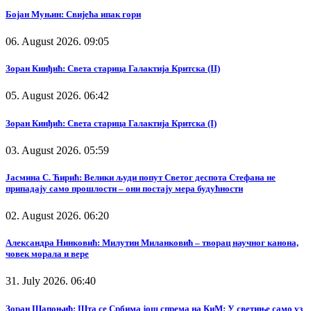
Бојан Муњин: Свијећа ипак гори
06. August 2026. 09:05
Зоран Кинђић: Света старица Галактија Критска (II)
05. August 2026. 06:42
Зоран Кинђић: Света старица Галактија Критска (I)
03. August 2026. 05:59
Јасмина С. Ћирић: Велики људи попут Светог деспота Стефана не
припадају само прошлости – они постају мера будућности
02. August 2026. 06:20
Александра Нинковић: Милутин Миланковић – творац научног канона,
човек морала и вере
31. July 2026. 06:40
Зоран Шапоњић: Шта се Србима још спрема на КиМ: У светиње само уз