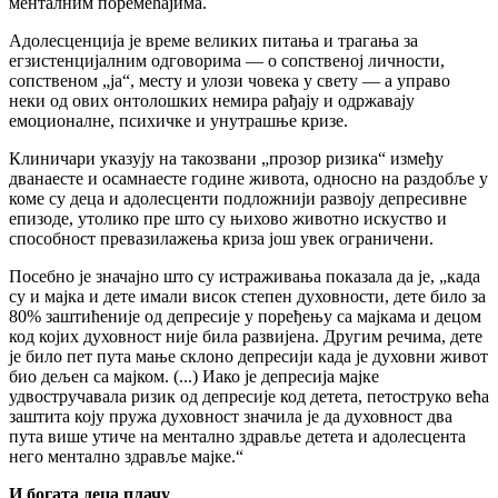
менталним поремећајима.
Адолесценција је време великих питања и трагања за
егзистенцијалним одговорима — о сопственој личности,
сопственом „ја“, месту и улози човека у свету — а управо
неки од ових онтолошких немира рађају и одржавају
емоционалне, психичке и унутрашње кризе.
Клиничари указују на такозвани „прозор ризика“ између
дванаесте и осамнаесте године живота, односно на раздобље у
коме су деца и адолесценти подложнији развоју депресивне
епизоде, утолико пре што су њихово животно искуство и
способност превазилажења криза још увек ограничени.
Посебно је значајно што су истраживања показала да је, „када
су и мајка и дете имали висок степен духовности, дете било за
80% заштићеније од депресије у поређењу са мајкама и децом
код којих духовност није била развијена. Другим речима, дете
је било пет пута мање склоно депресији када је духовни живот
био дељен са мајком. (...) Иако је депресија мајке
удвостручавала ризик од депресије код детета, петоструко већа
заштита коју пружа духовност значила је да духовност два
пута више утиче на ментално здравље детета и адолесцента
него ментално здравље мајке.“
И богата деца плачу