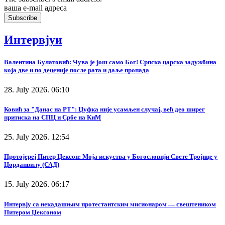
ваша е-mail адреса
Интервјуи
Валентина Булатовић: Чува је још само Бог! Српска царска задужбина
која две и по деценије после рата и даље пропада
28. July 2026. 06:10
Ковић за "Данас на РТ": Џуфка није усамљен случај, већ део ширег
притиска на СПЦ и Србе на КиМ
25. July 2026. 12:54
Протојереј Питер Џексон: Моја искуства у Богословији Свете Тројице у
Џорданвилу (САД)
15. July 2026. 06:17
Интервју са некадашњим протестантским мисионаром — свештеником
Питером Џексоном