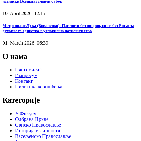
истински Всеправославен събор
19. April 2026. 12:15
Митрополит Лука (Коваленко): Паството без покрив, но не без Бога: за
духовното единство в условия на потисничество
01. March 2026. 06:39
О нама
Наша мисија
Импресум
Контакт
Политика коришћења
Категорије
У Фокусу
Одбрана Цркве
Српско Православље
Историја и личности
Васељенско Православље