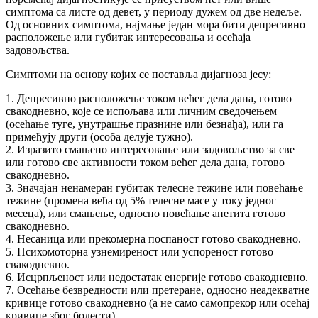
симптома са листе од девет, у периоду дужем од две недеље.
Од основних симптома, најмање један мора бити депресивно
расположење или губитак интересовања и осећаја
задовољства.
Симптоми на основу којих се поставља дијагноза јесу:
1. Депресивно расположење током већег дела дана, готово
свакодневно, које се испољава или личним сведочењем
(осећање туге, унутрашње празнине или безнађа), или га
примећују други (особа делује тужно).
2. Изразито смањено интересовање или задовољство за све
или готово све активности током већег дела дана, готово
свакодневно.
3. Значајан ненамеран губитак телесне тежине или повећање
тежине (промена већа од 5% телесне масе у току једног
месеца), или смањење, односно повећање апетита готово
свакодневно.
4. Несаница или прекомерна поспаност готово свакодневно.
5. Психомоторна узнемиреност или успореност готово
свакодневно.
6. Исцрпљеност или недостатак енергије готово свакодневно.
7. Осећање безвредности или претеране, односно неадекватне
кривице готово свакодневно (а не само самопрекор или осећај
кривице због болести).