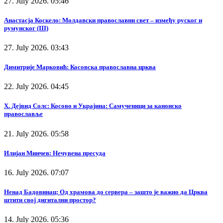
27. July 2026. 05:46
Анастасја Коскело: Молдавски православни свет – између руског и
румунског (III)
27. July 2026. 03:43
Димитрије Марковић: Косовска православна црква
22. July 2026. 04:45
Х. Дејвид Солс: Косово и Украјина: Самученици за канонско
православље
21. July 2026. 05:58
Илијан Минчев: Нечувена пресуда
16. July 2026. 07:07
Ненад Бадовинац: Од храмова до сервера – зашто је важно да Црква
штити свој дигитални простор?
14. July 2026. 05:36