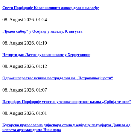
Свети Порфирије Кавсокаливит: живот, дело и наслеђе
08. August 2026. 01:24
„Ђедов сабор“ у Осојану у недељу, 9. августа
08. August 2026. 01:19
Четврти дан Љетне духовне школе у Херцеговини
08. August 2026. 01:12
Одржан парастос невино пострадалим на „Петровачкој цести“
08. August 2026. 01:07
Патријарх Порфирије угостио ученике спортског кампа „Србија те зове”
08. August 2026. 01:01
Бугарска православна дијаспора стала у одбрану патријарха Данила од
клевета архимандрита Никанора