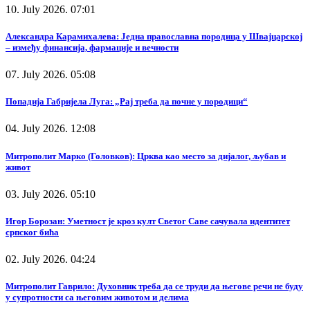
10. July 2026. 07:01
Александра Карамихалева: Једна православна породица у Швајцарској
– између финансија, фармације и вечности
07. July 2026. 05:08
Попадија Габријела Луга: „Рај треба да почне у породици“
04. July 2026. 12:08
Митрополит Марко (Головков): Црква као место за дијалог, љубав и
живот
03. July 2026. 05:10
Игор Борозан: Уметност је кроз култ Светог Саве сачувала идентитет
српског бића
02. July 2026. 04:24
Митрополит Гаврило: Духовник треба да се труди да његове речи не буду
у супротности са његовим животом и делима