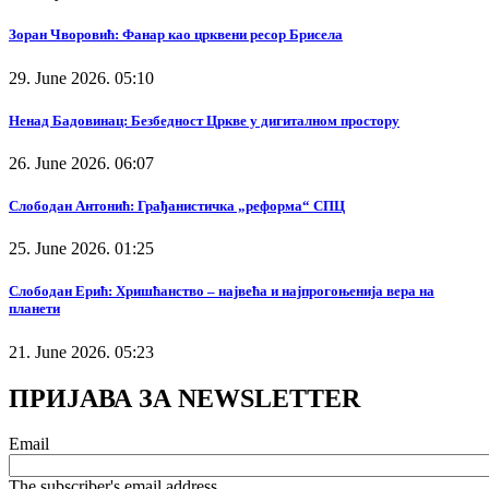
Зоран Чворовић: Фанар као црквени ресор Брисела
29. June 2026. 05:10
Ненад Бадовинац: Безбедност Цркве у дигиталном простору
26. June 2026. 06:07
Слободан Антонић: Грађанистичка „реформа“ СПЦ
25. June 2026. 01:25
Слободан Ерић: Хришћанство – највећа и најпрогоњенија вера на
планети
21. June 2026. 05:23
ПРИЈАВА ЗА NEWSLETTER
Email
The subscriber's email address.