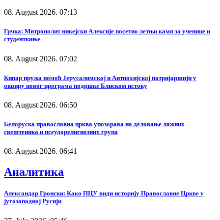
08. August 2026. 07:13
Грчка: Митрополит никејски Алексије посетио летњи камп за ученице и
студенткиње
08. August 2026. 07:02
Кипар пружа помоћ Јерусалимској и Антиохијској патријаршији у
оквиру новог програма подршке Блиском истоку
08. August 2026. 06:50
Белоруска православна црква упозорава на деловање лажних
свештеника и псеудорелигиозних група
08. August 2026. 06:41
Аналитика
Александар Гронски: Како ПЦУ види историју Православне Цркве у
југозападној Русији