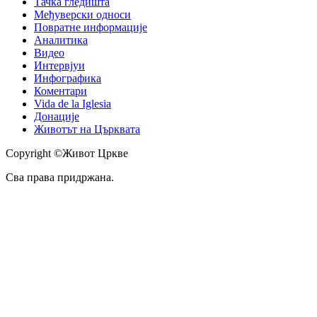
Тачка гледишта
Међуверски односи
Повратне информације
Аналитика
Видео
Интервјуи
Инфографика
Коментари
Vida de la Iglesia
Донације
Животът на Църквата
Copyright ©Живот Цркве
Сва права придржана.