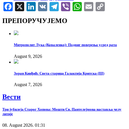
Facebook
X
LinkedIn
VK
Telegram
Viber
WhatsApp
Email
Copy
Link
ПРЕПОРУЧУЈЕМО
Митрополит Лука (Коваленко): Подвиг поверења усред рата
August 9, 2026
Зоран Кинђић: Света старица Галактија Критска (III)
August 7, 2026
Вести
Три јубилеја Старог Хопова: Мошти Св. Пантелејмона наставља челу
литије
08. August 2026. 01:31