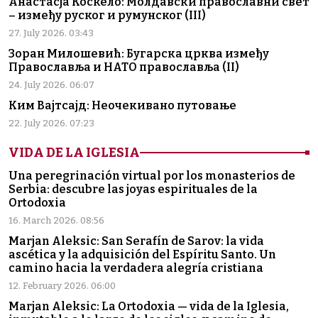
Анастасја Коскело: Молдавски православни свет
– између руског и румунског (III)
27. July 2026. 03:43
Зоран Милошевић: Бугарска црква између
Православља и НАТО православља (II)
24. July 2026. 06:07
Ким Вајтсајд: Неочекивано путовање
22. July 2026. 07:23
VIDA DE LA IGLESIA
Una peregrinación virtual por los monasterios de
Serbia: descubre las joyas espirituales de la
Ortodoxia
16. March 2026. 08:56
Marjan Aleksic: San Serafín de Sarov: la vida
ascética y la adquisición del Espíritu Santo. Un
camino hacia la verdadera alegría cristiana
12. February 2026. 06:00
Marjan Aleksic: La Ortodoxia — vida de la Iglesia,