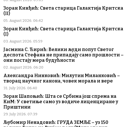
Зоран Кинђић: Света старица Галактија Критска
(II)
05. August 2026. 06:42
Зоран Кинђић: Света старица Галактија Критска
(I)
03. August 2026. 05:59
Јасмина С. Ћирић: Велики људи попут Светог
деспота Стефана не припадају само прошлости –
они постају мера будућности
02. August 2026. 06:20
Александра Нинковић: Милутин Миланковић –
творац научног канона, човек морала и вере
31. July 2026. 06:40
Зоран Шапоњић: Шта се Србима још спрема на
КиМ: У светиње само уз водиче лиценциране у
Приштини
29. July 2026. 07:39
Љубомир Ненадовић: ГРУДА ЗЕМЉЕ – уз 150