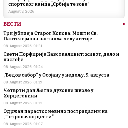
спортског кампа „Србија те зове”
August 8, 2026
ВЕСТИ
Три јубилеја Старог Хопова: Мошти Св.
Пантелејмона наставља челу литије
08. August 2026. 01:31
Свети Порфирије Кавсокаливит: живот, дело и
наслеђе
08. August 2026. 01:24
„Ђедов сабор“ у Осојану у недељу, 9. августа
08. August 2026. 01:19
Четврти дан Љетне духовне школе у
Херцеговини
08. August 2026. 01:12
Одржан парастос невино пострадалим на
„Петровачкој цести“
08. August 2026. 01:07