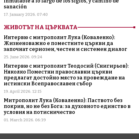
inmutable a lo largo de los siglos, y camino de
sanación
17. January 2026. 07:40
ЖИВОТЪТ НА ЦЪРКВАТА
Интервю с митрополит Лука (Коваленко):
Жизненоважно е поместните църкви да
започнат сериозен, честен и системен диалог
25. June 2026. 09:24
Интервю с митрополит Теодосий (Снигирьов):
Няколко Поместни православни църкви
предлагат достойно място за провеждане на
истински Всеправославен събор
19. April 2026. 12:15
Митрополит Лука (Коваленко): Паството без
покрив, но не без Бога: за духовното единство в
условия на потисничество
01. March 2026. 06:39