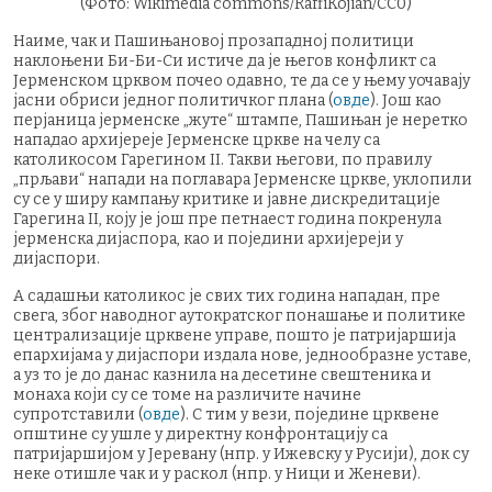
(Фото: Wikimedia commons/RaffiKojian/CC0)
Наиме, чак и Пашињановој прозападној политици
наклоњени Би-Би-Си истиче да је његов конфликт са
Јерменском црквом почео одавно, те да се у њему уочавају
јасни обриси једног политичког плана (
овде
). Још као
перјаница јерменске „жуте“ штампе, Пашињан је неретко
нападао архијереје Јерменске цркве на челу са
католикосом Гарегином II. Такви његови, по правилу
„прљави“ напади на поглавара Јерменске цркве, уклопили
су се у ширу кампању критике и јавне дискредитације
Гарегина II, коју је још пре петнаест година покренула
јерменска дијаспора, као и поједини архијереји у
дијаспори.
А садашњи католикос је свих тих година нападан, пре
свега, због наводног аутократског понашање и политике
централизације црквене управе, пошто је патријаршија
епархијама у дијаспори издала нове, једнообразне уставе,
а уз то је до данас казнила на десетине свештеника и
монаха који су се томе на различите начине
супротставили (
овде
). С тим у вези, поједине црквене
општине су ушле у директну конфронтацију са
патријаршијом у Јеревану (нпр. у Ижевску у Русији), док су
неке отишле чак и у раскол (нпр. у Ници и Женеви).