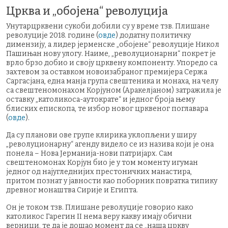
Црква и „обојена“ револуција
Унутарцрквени сукоби добили су у време тзв. Плишане
револуције 2018. године (
овде
) додатну политичку
димензију, а лидер јерменске „обојене“ револуције Никол
Пашињан нову улогу. Наиме, „револуционарни“ покрет је
врло брзо добио и своју црквену компоненту. Упоредо са
захтевом за оставком новоизабраног премијера Сержа
Саргасјана, една манја група свештеника и монаха, на челу
са свештеномонахом Корјуном (Аракелјаном) затражила је
оставку „католикоса-аутократе“ и једног броја њему
блиских епископа, те избор новог црквеног поглавара
(
овде
).
Да су планови ове групе клирика уклопљени у ширу
„револуционарну“ агенду видело се из назива који је она
понела – Нова Јерманија-нови патријарх. Сам
свештеномонах Корјун био је у том моменту игуман
једног од најугледнијих престоничких манастира,
притом познат у јавности као поборник повратка типику
древног монаштва Сирије и Египта.
Он је током тзв. Плишане револуције говорио како
католикос Гарегин II нема веру какву имају обични
верници, те да је дошао момент да се „наша цркву