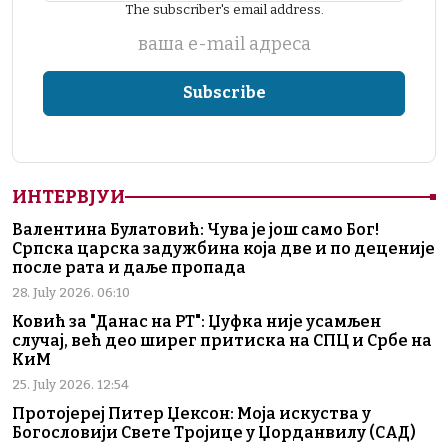
The subscriber's email address.
ваша е-mail адреса
ИНТЕРВЈУИ
Валентина Булатовић: Чува је још само Бог!
Српска царска задужбина која две и по деценије
после рата и даље пропада
28. July 2026. 06:10
Ковић за "Данас на РТ": Џуфка није усамљен
случај, већ део ширег притиска на СПЦ и Србе на
КиМ
25. July 2026. 12:54
Протојереј Питер Џексон: Моја искуства у
Богословији Свете Тројице у Џорданвилу (САД)