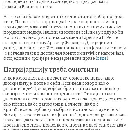
последњих пет година само једном придржавали
правила Великог поста.
А што се избора конкретних личности тог изборног тела
тиче, Пашињан је поручио да ће „одговорност за избор
првих десет чланова“ преузети он лично. Према писању
појединих медија, Пашињан изгледа већ има у виду ко би
могао да на месту католикоса замени Гарегина II. Реч је
наводно о епископу Аракелу (Карамјану), чији је син
донедавно био шеф Истражног комитета Јерменије и који
је изгледа главни достављач компромитујућег материјала
о појединим архијерејима Јерменске цркве (
овде
).
Патријаршију треба очистити
И док католикоса и епископат Јерменске цркве јавно
дискредитује, дотле о себи Пашињан говори као о
„верном чеду“ Цркве, који се брине, ни мање ни више, „о
њеној светости и канонској чистоти“. Стога је позвао
„верна чеда свете Јерменске Апостолске Цркве да се окупе
око позива да се патријаршија очисти, да би с
хришћанском љубављу изабрали истинског служитеља
Божијег, католикоса свих Јермена“. Једном речју, Пашињан
покушава да себе у јавности представи као неког ко није
против Јерменске цркве, већ је против одређених појава у