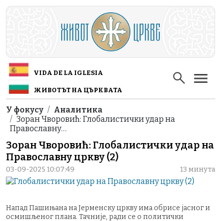
Skip to main content
VIDA DE LA IGLESIA
ЖИВОТЪТ НА ЦЪРКВАТА
Breadcrumb
У фокусу
Аналитика
Зоран Чворовић: Глобалистички удар на
Православну…
Зоран Чворовић: Глобалистички удар на
Православну цркву (2)
03-09-2025 10:07:49
13 минута
Напад Пашињана на Јерменску цркву има обрисе јасног и
осмишљеног плана. Тачније, ради се о политички