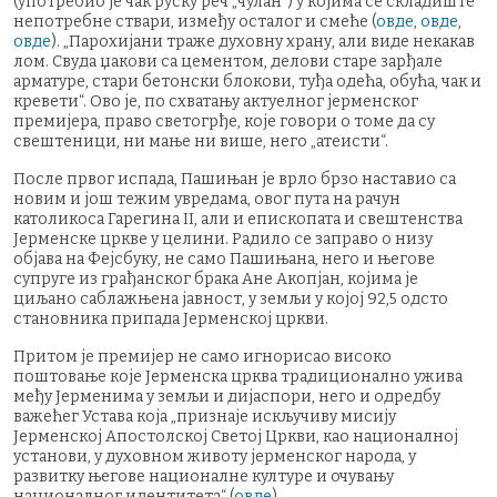
(употребио је чак руску реч „чулан“) у којима се складиште
непотребне ствари, између осталог и смеће (
овде
,
овде
,
овде
). „Парохијани траже духовну храну, али виде некакав
лом. Свуда џакови са цементом, делови старе зарђале
арматуре, стари бетонски блокови, туђа одећа, обућа, чак и
кревети“. Ово је, по схватању актуелног јерменског
премијера, право светогрђе, које говори о томе да су
свештеници, ни мање ни више, него „атеисти“.
После првог испада, Пашињан је врло брзо наставио са
новим и још тежим увредама, овог пута на рачун
католикоса Гарегина II, али и епископата и свештенства
Јерменске цркве у целини. Радило се заправо о низу
објава на Фејсбуку, не само Пашињана, него и његове
супруге из грађанског брака Ане Акопјан, којима је
циљано саблажњена јавност, у земљи у којој 92,5 одсто
становника припада Јерменској цркви.
Притом је премијер не само игнорисао високо
поштовање које Јерменска црква традиционално ужива
међу Јерменима у земљи и дијаспори, него и одредбу
важећег Устава која „признаје искључиву мисију
Јерменској Апостолској Светој Цркви, као националној
установи, у духовном животу јерменског народа, у
развитку његове националне културе и очувању
националног идентитета“ (
овде
).