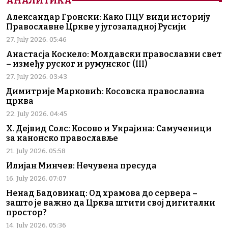
АНАЛИТИКА
Александар Гронски: Како ПЦУ види историју
Православне Цркве у југозападној Русији
27. July 2026. 05:46
Анастасја Коскело: Молдавски православни свет
– између руског и румунског (III)
27. July 2026. 03:43
Димитрије Марковић: Косовска православна
црква
22. July 2026. 04:45
Х. Дејвид Солс: Косово и Украјина: Самученици
за канонско православље
21. July 2026. 05:58
Илијан Минчев: Нечувена пресуда
16. July 2026. 07:07
Ненад Бадовинац: Од храмова до сервера –
зашто је важно да Црква штити свој дигитални
простор?
14. July 2026. 05:36