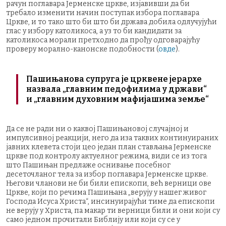
рачун поглавара Јерменске цркве, изјавивши да би
требало изменити начин поступак избора поглавара
Цркве, и то тако што би што би држава добила одлучујући
глас у избору католикоса, а уз то би кандидати за
католикоса морали претходно да прођу одговарајућу
проверу морално-канонске подобности (
овде
).
Пашињанова супруга је црквене јерархе
назвала „главним педофилима у држави“
и „главним духовним мафијашима земље“
Да се не ради ни о каквој Пашињановој случајној и
импулсивној реакцији, него да иза таквих континуираних
јавних клевета стоји цео један план стављања Јерменске
цркве под контролу актуелног режима, види се из тога
што Пашињан предлаже оснивање посебног
десеточланог тела за избор поглавара Јерменске цркве.
Његови чланови не би били епископи, већ верници ове
Цркве, који по речима Пашињана „верују у нашег живог
Господа Исуса Христа“, инсинуирајући тиме да епископи
не верују у Христа, па макар ти верници били и они који су
само једном прочитали Библију или који су се у