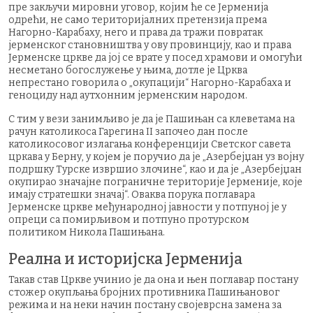
пре закључи мировни уговор, којим ће се Јерменија
одрећи, не само територијалних претензија према
Нагорно-Карабаху, него и права да тражи повратак
јерменског становништва у ову провинцију, као и права
Јерменске цркве да јој се врате у посед храмови и омогући
несметано богослужење у њима, дотле је Црква
непрестано говорила о „окупацији“ Нагорно-Карабаха и
геноциду над аутхонним јерменским народом.
С тим у вези занимљиво је да је Пашињан са клеветама на
рачун католикоса Гарегина II започео дан после
католикосовог излагања конференцији Светског савета
цркава у Берну, у којем је поручио да је „Азербејџан уз војну
подршку Турске извршио злочине“, као и да је „Азербејџан
окупирао значајне пограничне територије Јерменије, које
имају стратешки значај“. Оваква порука поглавара
Јерменске цркве међународној јавности у потпуној је у
опреци са помирљивом и потпуно протурском
политиком Никола Пашињана.
Реална и историјска Јерменија
Такав став Цркве учинио је да она и њен поглавар постану
стожер окупљања бројних противника Пашињановог
режима и на неки начин постану својеврсна замена за