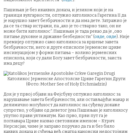
Пашињан је без икаквих доказа, и језиком који је на
граници вулгарности, оптужио католикоса Гарегина II да
је нарушио завет безбрачности и да има дете. Затражио је
да се та ствар истражи, па „ако је то стварно тако, он не
може бити католикос“. Пашињан је тада рекао да је „ово
питање духовне и државне безбедности“ (
овде
,
овде
). Није
премијер оптужио само католикоса за кршење завета
безбрачности, него и друге епископе Јерменске цркве
инсинуацијом у форми питања – колико јерменских
епископа, који су дали Богу завет безбрачности, заиста
има децу?
Католикос Јерменске Апостолске Цркве Гарегин Други
(Фото: Mother See of Holy Etchmiadzin)
Док је у првој објави на Фејсбуку оптужио католикос за
нарушавање завета безбрачности, али остављајући макар и
делимично могућност да католикос на суђењу докаже
супротно, у објави од деветог јуна Пашињан је католикосу
упутио прави ултиматум. Као прво, први пут га је
поглавара Цркве назвао световним именом – Ктрич
Нерсисјан, чиме је заправо поручио да га и без било
каквих доказа и суђења већ сматра канонски недостојним