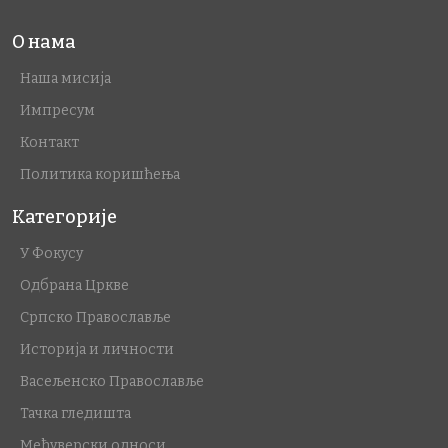
О нама
Наша мисија
Импресум
Контакт
Политика коришћења
Категорије
У Фокусу
Одбрана Цркве
Српско Православље
Историја и личности
Васељенско Православље
Тачка гледишта
Међуверски односи