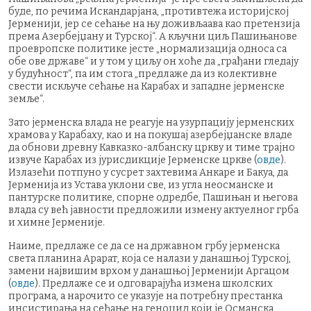
буде, по речима Искандарјана, „противтежа историјској
Јерменији, јер се сећање на њу доживљаава као претензија
према Азербејџану и Турској“. А кључни циљ Пашињанове
проевропске политике јесте „нормализација односа са
обе ове државе“ и у том у циљу он хоће да „грађани гледају
у будућност“, па им стога „предлаже да из колективне
свести искључе сећање на Карабах и западне јерменске
земље“.
Зато јерменска влада не реагује на узурпацију јерменских
храмова у Карабаху, као и на покушај азербејџанске владе
да обнови древну Кавказко-албанску цркву и тиме трајно
извуче Карабах из јурисдикције Јерменске цркве (
овде
).
Излазећи потпуно у сусрет захтевима Анкаре и Бакуа, да
Јерменија из Устава уклони све, из угла неосманске и
пантурске политике, спорне одредбе, Пашињан и његова
влада су већ јавности предложили измену актуелног грба
и химне Јерменије.
Наиме, предлаже се да се на државном грбу јерменска
света планина Арарат, која се налази у данашњој Турској,
замени највишим врхом у данашњој Јерменији Аргацом
(
овде
). Предлаже се и одговарајућа измена школских
програма, а нарочито се указује на потребну престанка
инсистирања на сећање на геноцид који је Османска