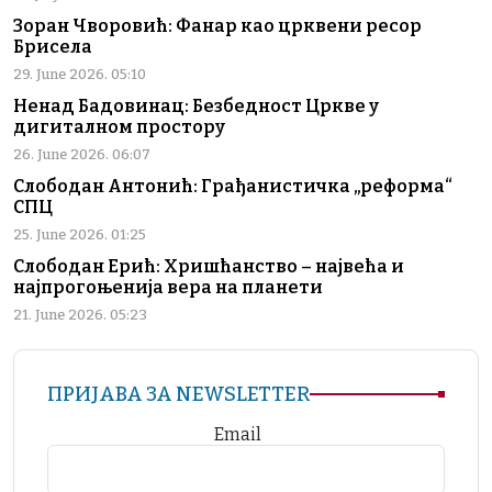
Зоран Чворовић: Фанар као црквени ресор
Брисела
29. June 2026. 05:10
Ненад Бадовинац: Безбедност Цркве у
дигиталном простору
26. June 2026. 06:07
Слободан Антонић: Грађанистичка „реформа“
СПЦ
25. June 2026. 01:25
Слободан Ерић: Хришћанство – највећа и
најпрогоњенија вера на планети
21. June 2026. 05:23
ПРИЈАВА ЗА NEWSLETTER
Email