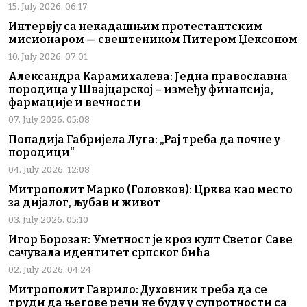
15. July 2026. 06:17
Интервју са некадашњим протестантским
мисионаром — свештеником Питером Џексоном
10. July 2026. 07:01
Александра Карамихалева: Једна православна
породица у Швајцарској – између финансија,
фармације и вечности
07. July 2026. 05:08
Попадија Габријела Луга: „Рај треба да почне у
породици“
04. July 2026. 12:08
Митрополит Марко (Головков): Црква као место
за дијалог, љубав и живот
03. July 2026. 05:10
Игор Борозан: Уметност је кроз култ Светог Саве
сачувала идентитет српског бића
02. July 2026. 04:24
Митрополит Гаврило: Духовник треба да се
труди да његове речи не буду у супротности са