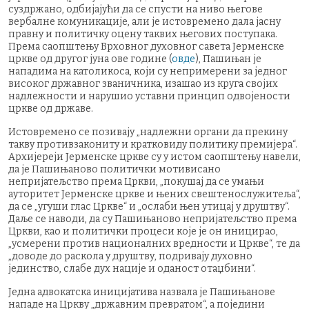
суздржано, одбијајући да се спусти на ниво његове
вербалне комуникације, али је истовремено дала јасну
правну и политичку оцену таквих његових поступака.
Према саопштењу Врховног духовног савета Јерменске
цркве од другог јуна ове године (
овде
), Пашињан је
нападима на католикоса, који су непримерени за једног
високог државног званичника, изашао из круга својих
надлежности и нарушио уставни принцип одвојености
цркве од државе.
Истовремено се позивају „надлежни органи да прекину
такву противзакониту и кратковиду политику премијера“.
Архијереји Јерменске цркве су у истом саопштењу навели,
да је Пашињаново политички мотивисано
непријатељство према Цркви, „покушај да се умањи
ауторитет Јерменске цркве и њених свештенослужитеља“,
да се „угуши глас Цркве“ и „ослаби њен утицај у друштву“.
Даље се наводи, да су Пашињаново непријатељство према
Цркви, као и политички процеси које је он иницирао,
„усмерени против националних вредности и Цркве“, те да
„доводе до раскола у друштву, подривају духовно
јединство, слабе дух нације и оданост отаџбини“.
Једна адвокатска иницијатива назвала је Пашињанове
нападе на Цркву „државним превратом“, а поједини