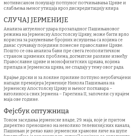
мотивисаном покушају потпуног потчињавања Цркве и
слабљења њеног утицаја кроз дискредитацију клира
СЛУЧАЈ ЈЕРМЕНИЈЕ
Анализа актуелног удара прозападног Пашињановог
режима на Јерменску Апостолску Цркву, може бити врло
корисна за разумевање бројних искушења са којима се
данас суочавају поједини помесне православне Цркве.
Пошто се ова анализа бави пре свега геополитичком
страном црквених проблема, догматске разлике између
Православне цркве и монофизитских цркава, којима
припада и Јерменска црква, не спадају у тему овог рада.
Крајње дрски и за локлне прилике потпуно неуобичајени
напади премијера Јерменије Никола Пашињана на
Јерменску Апостолску Цркву и њеног поглавара –
католикоса свих Јермена – Гарегина II, започели су крајем
маја ове године.
Фејсбук оптужница
Током заседања јерменске владе, 29. маја, које је притом
директно преношено на неколико телевизијских канала,
Пашињан је рекао како јерменски храмови личе на шупе