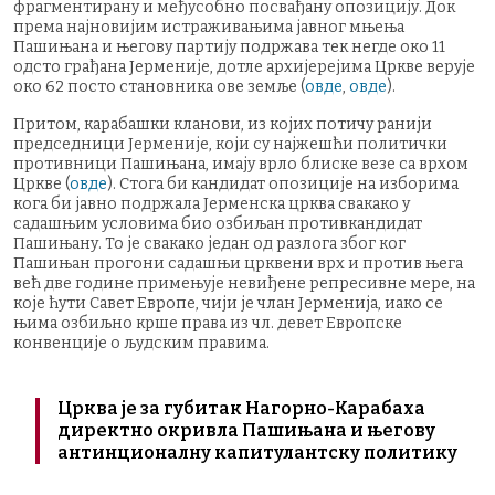
фрагментирану и међусобно посвађану опозицију. Док
према најновијим истраживањима јавног мњења
Пашињана и његову партију подржава тек негде око 11
одсто грађана Јерменије, дотле архијерејима Цркве верује
око 62 посто становника ове земље (
овде
,
овде
).
Притом, карабашки кланови, из којих потичу ранији
председници Јерменије, који су најжешћи политички
противници Пашињана, имају врло блиске везе са врхом
Цркве (
овде
). Стога би кандидат опозиције на изборима
кога би јавно подржала Јерменска црква свакако у
садашњим условима био озбиљан противкандидат
Пашињану. То је свакако један од разлога због ког
Пашињан прогони садашњи црквени врх и против њега
већ две године примењује невиђене репресивне мере, на
које ћути Савет Европе, чији је члан Јерменија, иако се
њима озбиљно крше права из чл. девет Европске
конвенције о људским правима.
Црква је за губитак Нагорно-Карабаха
директно окривла Пашињана и његову
антинционалну капитулантску политику