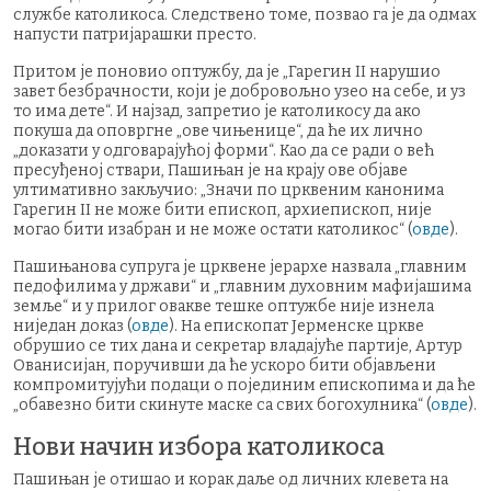
службе католикоса. Следствено томе, позвао га је да одмах
напусти патријарашки престо.
Притом је поновио оптужбу, да је „Гарегин II нарушио
завет безбрачности, који је добровољно узео на себе, и уз
то има дете“. И најзад, запретио је католикосу да ако
покуша да оповргне „ове чињенице“, да ће их лично
„доказати у одговарајућој форми“. Као да се ради о већ
пресуђеној ствари, Пашињан је на крају ове објаве
ултимативно закључио: „Значи по црквеним канонима
Гарегин II не може бити епископ, архиепископ, није
могао бити изабран и не може остати католикос“ (
овде
).
Пашињанова супруга је црквене јерархе назвала „главним
педофилима у држави“ и „главним духовним мафијашима
земље“ и у прилог овакве тешке оптужбе није изнела
ниједан доказ (
овде
). На епископат Јерменске цркве
обрушио се тих дана и секретар владајуће партије, Артур
Ованисијан, поручивши да ће ускоро бити објављени
компромитујући подаци о појединим епископима и да ће
„обавезно бити скинуте маске са свих богохулника“ (
овде
).
Нови начин избора католикоса
Пашињан је отишао и корак даље од личних клевета на