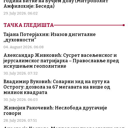
година Битке на Вучјем долу (Митрополит
Амфилохије: Беседа)
29. July 2026. 06:02
ТАЧКА ГЛЕДИШТА
Тајана Потерјахин: Изазов дигиталне
„духовности”
04. August 2026. 06:08
Александар Живковић: Сусрет васељенског и
јерусалимског патријарха – Православље пред
искушењем геополитике
30. July 2026. 07:32
Владимир Вуковић: Соларни зид на путу ка
Острогу: дозвола за 67 мегавата на више од
милион квадрата
30. July 2026. 06:03
Живојин Ракочевић: Неслобода другачије
говори
28. July 2026. 07:51