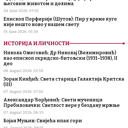
његовим животом и делима
24. June 2026. 07:01
Епископ Порфирије (Шутов): Пир у време куге
није нешто ново у нашем свету
19. June 2026. 05:30
ИСТОРИЈА И ЛИЧНОСТИ
Никола Ожеговић: Др Николај (Велимировић)
као епископ охридско-битољски (1931–1938), II
део
08. August 2026. 02:58
Зоран Кинђић: Света старица Галактија Критска
(III)
07. August 2026. 07:56
Александар Ђорђевић: Свети мученици
Пребиловачки: Светлост вере у бездану мржње
07. August 2026. 06:33
Бојан Муњин: Свијећа ипак гори
06. August 2026. 09:05