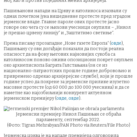
њој, као и против појединих њених архијереја.
Пашињанови напади на Цркву и католикоса изазвали су
одмах почетком јуна вишедневне протесте пред зградом
јерменске владе. Главне пароле ових протесте јасно
говоре око чега су се њихови учесници окупили – „Никол
је прешао црвену линију“ и „Заштитимо светиње“.
Према писању прозападне „Нове газете Европа“ (
овде
),
Пашињану су ови догађаји показали да постоји реална
опасност да на фону његових најновијих сукоба са
католикосом поново оживи опозициони покрет окупљен
око архиепископа Баграта Галстањана (он се из
национално-патриотских прошле године добровољно и
привремено одрекао архијерејске службе), који је прошле
године успео да покрене за јерменске прилике изузетно
масовне протесте (од 60 000 до 100 000 учесника) и да се
наметне као најозбиљнији конкурент актуелном
јерменском премијеру (
овде
,
овде
).
Јерменски премијер Никол Пашињан се обраћа
парламенту, септембар 2022.
(Фото: Tigran Mehrabyan/PAN Photo via Reuters/File Photo)
Јерменска црква је на нападе премијера одговорила