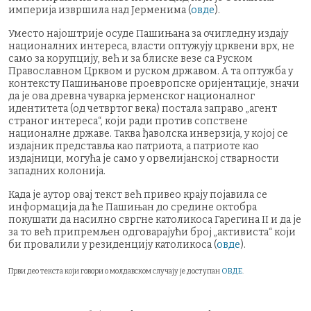
империја извршила над Јерменима (
овде
).
Уместо најоштрије осуде Пашињана за очигледну издају
националних интереса, власти оптужују црквени врх, не
само за корупцију, већ и за блиске везе са Руском
Православном Црквом и руском државом. А та оптужба у
контексту Пашињанове проевропске оријентације, значи
да је ова древна чуварка јерменског националног
идентитета (од четвртог века) постала заправо „агент
страног интереса“, који ради против сопствене
националне државе. Таква ђаволска инверзија, у којој се
издајник представља као патриота, а патриоте као
издајници, могућа је само у орвелијанској стварности
западних колонија.
Када је аутор овај текст већ привео крају појавила се
информација да ће Пашињан до средине октобра
покушати да насилно свргне католикоса Гарегина II и да је
за то већ припремљен одговарајући број „активиста“ који
би провалили у резиденцију католикоса (
овде
).
Први део текста који говори о молдавском случају је доступан
ОВДЕ
.