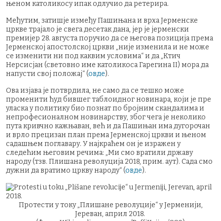
њеном католикосу ипак одлучио да ретерира.
Међутим, затишје између Пашињана и врха Јерменске
цркве трајало је свега десетак дана, јер је јерменски
премијер 28. августа поручио да се његова позиција према
Јерменској апостолској цркви „није изменила и не може
се изменити ни под каквим условима“ и да „Ктич
Нерсисјан (световно име католикоса Гарегина II) мора да
напусти свој положај“ (
овде
).
Ова изјава је потврдила, не само да се тешко може
променити ћуд бившег таблоидног новинара, који је пре
уласка у политику био познат по бројним скандалима и
непрофесионалном новинарству, због чега је неколико
пута кривчно кажњаван, већ и да Пашињан има дугорочан
и врло прецизан план према Јерменској цркви и њеном
садашњем поглавару. У најкраћем он је изражен у
следећим његовим речима: „Ми смо вратили државу
народу (тзв. Плишана револуција 2018, прим. аут). Сада смо
дужни да вратимо цркву народу“ (
овде
).
Протести у току „Плишане револуције“ у Јерменији,
Јереван, април 2018.