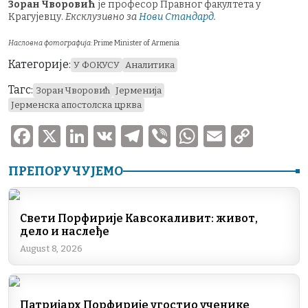
Зоран Чворовић
је професор Правног факултета у
Крагујевцу.
Ексклузивно за
Нови Стандард
.
Насловна фотографија
: Prime Minister of Armenia
Категорије:
У ФОКУСУ
Аналитика
Тагс:
Зоран Чворовић
Јерменија
Јерменска апостолска црква
F
X
Li
V
T
V
W
E
C
a
n
K
el
ib
h
m
o
ПРЕПОРУЧУЈЕМО
c
k
e
er
at
ai
p
e
e
gr
s
l
y
b
dI
a
A
Li
Свети Порфирије Кавсокаливит: живот,
дело и наслеђе
o
n
m
p
n
August 8, 2026
o
p
k
k
Патријарх Порфирије угостио ученике