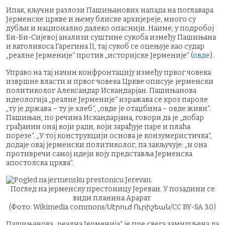
Ипак, кључни разлози Пашињанових напада на поглавара
Јерменске цркве и њему блиске архијереје, много су
дубљи и национално далеко опаснији. Наиме, у подробој
Би-Би-Сијевој анализи суштине сукоба између Пашињана
и католикоса Гарегина II, тај сукоб се оцењује као судар
„реалне Јерменије“ против „историјске Јерменије“ (
овде
).
Управо на тај начин конфронтацију између првог човека
извршне власти и првог човека Цркве описује јерменски
политиколог Александар Искандарјан. Пашињанова
идеологија „реалне Јерменије“ изражава се кроз пароле
„ту је држава – ту је хлеб“, „овде је отаџбина – овде живи“.
Пашињан, по речима Искандарјана, говори да је „добар
грађанин онај који ради, који зарађује паре и плаћа
порезе“. „У тој конструкцији основа је конзумеристичка“,
додаје овај јерменски политиколог, па закључује: „и она
противречи самој идеји коју представља Јерменска
апостолска црква“.
Поглед на јерменску престоницу Јереван. У позадини се
види планина Арарат
(Фото: Wikimedia commons/Սէրուժ Ուրիշեան/CC BY-SA 3.0)
Пашињанова „реална Јерменија“ је пре свега замишљена да