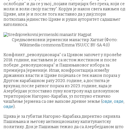
ослободи“ и да се у њој „појави патријарх без греха, који се
моли и воли своју паству“. Корјун је након свега кажњен од
Цркве, али је и после тога наставио да у дијспори
поткопава јединство Цркве и руши ауторитет садашњег
католикоса.
Средњовековни јерменски манастир Хагпат (Фото:
Wikimedia commons/Emma YSU/CC BY-SA 4.0)
Конфликт „револуционара“ са Црквом започет у пролеће
2018. године, настављен је са истом жестином и после
победе „револуционара“ и Пашињановог избора за
премијера Јерменије. Ипак, конфронтација између
државних власти и Цркве појачала се тек након пораза у
Другом карабашком рату 2020. године, а достигла је
врхунац после ратног пораза из 2023. године, када је
Азербејџан успоставио пуну контролу над целокупном
територијом Нагорно-Карабах, уз потпуно етничко
чишћење Јермена са ове њихове древне земље (
овде
,
овде
,
овде
).
Црква је за губитак Нагорно-Карабаха директно окривла
Пашињана и његову антинционалну капитулантску
политику. Док је Пашињан тежио да са Азербејџаном што