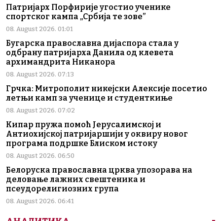
Патријарх Порфирије угостио ученике
спортског кампа „Србија те зове”
08. August 2026. 01:01
Бугарска православна дијаспора стала у
одбрану патријарха Данила од клевета
архимандрита Никанора
08. August 2026. 07:13
Грчка: Митрополит никејски Алексије посетио
летњи камп за ученице и студенткиње
08. August 2026. 07:02
Кипар пружа помоћ Јерусалимској и
Антиохијској патријаршији у оквиру новог
програма подршке Блиском истоку
08. August 2026. 06:50
Белоруска православна црква упозорава на
деловање лажних свештеника и
псеудорелигиозних група
08. August 2026. 06:41