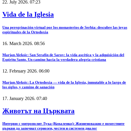
22. July 2026. 07:23
Vida de la Iglesia
Una peregrinación virtual por los monasterios de Serbia: descubre las joyas
espirituales de la Ortodoxia
16. March 2026. 08:56
Marjan Aleksic: San Serafín de Sarov: la vida ascética y la adquisición del
Espíritu Santo. Un camino hacia la verdadera alegría cristiana
12. February 2026. 06:00
Marjan Aleksic: La Ortodoxia — vida de la Iglesia, inmutable a lo largo de
los siglos, y camino de sanación
17. January 2026. 07:40
Животът на Църквата
Интервю с митрополит Лука (Коваленко): Жизненоважно е поместните
църкви да започнат сериозен, честен и системен диалог