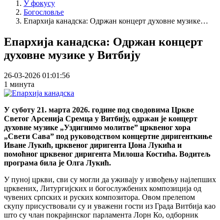
У фокусу
Богословље
Епархија канадска: Одржан концерт духовне музике…
Епархија канадска: Одржан концерт
духовне музике у Витбију
26-03-2026 01:01:56
1 минута
У суботу 21. марта 2026. године под сводовима Цркве
Светог Арсенија Сремца у Витбију, одржан је концерт
духовне музике „Уздигнимо молитве” црквеног хора
„Свети Сава” под руководством концертне диригенткиње
Иване Лукић, црквеног диригента Џона Лукића и
помоћног црквеног диригента Милоша Костића. Водитељ
програма била је Олга Лукић.
У пуној цркви, сви су могли да уживају у извођењу најлепших
црквених, Литургијских и богослужбених композиција од
чувених српских и руских композитора. Овом прелепом
скупу присуствовали су и уважени гости из Града Витбија као
што су члан покрајинског парламента Лорн Ко, одборник