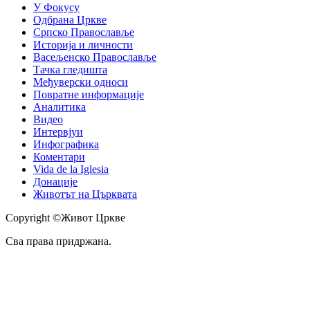
У Фокусу
Одбрана Цркве
Српско Православље
Историја и личности
Васељенско Православље
Тачка гледишта
Међуверски односи
Повратне информације
Аналитика
Видео
Интервјуи
Инфографика
Коментари
Vida de la Iglesia
Донације
Животът на Църквата
Copyright ©Живот Цркве
Сва права придржана.