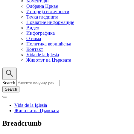
Коментари
Одбрана Цркве
Историја и личности
Тачка гледишта
Повратне информације
Видео
Инфографика
О нама
Политика коришћења
Контакт
Vida de la Iglesia
Животът на Църквата
Search
Vida de la Iglesia
Животът на Църквата
Breadcrumb