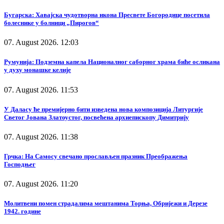
Бугарска: Хавајска чудотворна икона Пресвете Богородице посетила
болеснике у болници „Пирогов“
07. August 2026. 12:03
Румунија: Подземна капела Националног саборног храма биће осликана
у духу монашке келије
07. August 2026. 11:53
У Даласу ће премијерно бити изведена нова композиција Литургије
Светог Јована Златоустог, посвећена архиепископу Димитрију
07. August 2026. 11:38
Грчка: На Самосу свечано прослављен празник Преображења
Господњег
07. August 2026. 11:20
Молитвени помен страдалима мештанима Торња, Обријежи и Дерезе
1942. године