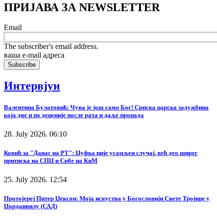
ПРИЈАВА ЗА NEWSLETTER
Email
The subscriber's email address.
ваша е-mail адреса
Интервјуи
Валентина Булатовић: Чува је још само Бог! Српска царска задужбина
која две и по деценије после рата и даље пропада
28. July 2026. 06:10
Ковић за "Данас на РТ": Џуфка није усамљен случај, већ део ширег
притиска на СПЦ и Србе на КиМ
25. July 2026. 12:54
Протојереј Питер Џексон: Моја искуства у Богословији Свете Тројице у
Џорданвилу (САД)