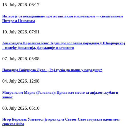
15. July 2026. 06:17
Интервју са некадашњим протестантским мисионаром — свештеником
Питером Џексоном
10. July 2026. 07:01
Александра Карамихалева: Једна православна породица у Швајцарској
– између финансија, фармације и вечности
07. July 2026. 05:08
Попадија Габријела Луга: „Рај треба да почне у породици“
04. July 2026. 12:08
Митрополит Марко (Головков): Црква као место за дијалог, љубав и
живот
03. July 2026. 05:10
Игор Борозан: Уметност је кроз култ Светог Саве сачувала идентитет
српског бића