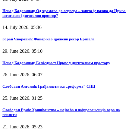
Ненад Бадовинац: Од храмова до сервера – зашто је важно да Црква
штити свој дигитални простор?
14. July 2026. 05:36
Зоран Чворовић: Фанар као црквени ресор Брисела
29. June 2026. 05:10
Ненад Бадовинац: Безбедност Цркве у дигиталном простору
26. June 2026. 06:07
Слободан Антонић: Грађанистичка „реформа“ СПЦ
25. June 2026. 01:25
Слободан Ерић: Хришћанство – највећа и најпрогоњенија вера на
планети
21. June 2026. 05:23