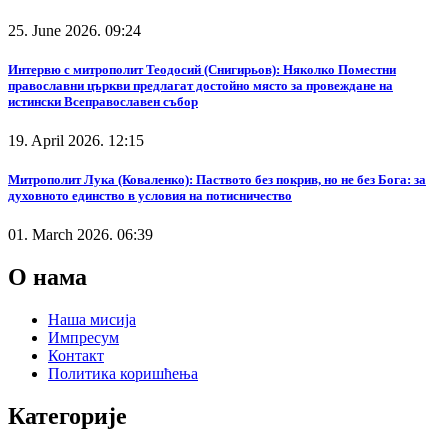
25. June 2026. 09:24
Интервю с митрополит Теодосий (Снигирьов): Няколко Поместни
православни църкви предлагат достойно място за провеждане на
истински Всеправославен събор
19. April 2026. 12:15
Митрополит Лука (Коваленко): Паството без покрив, но не без Бога: за
духовното единство в условия на потисничество
01. March 2026. 06:39
О нама
Наша мисија
Импресум
Контакт
Политика коришћења
Категорије