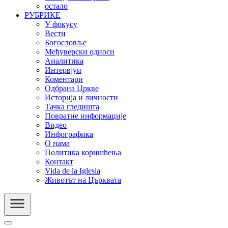
остало
РУБРИКЕ
У фокусу
Вести
Богословље
Међуверски односи
Аналитика
Интервјуи
Коментари
Одбрана Цркве
Историја и личности
Тачка гледишта
Повратне информације
Видео
Инфографика
О нама
Политика коришћења
Контакт
Vida de la Iglesia
Животът на Църквата