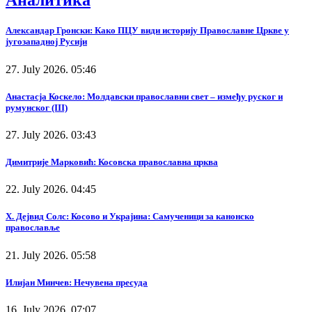
Аналитика
Александар Гронски: Како ПЦУ види историју Православне Цркве у
југозападној Русији
27. July 2026. 05:46
Анастасја Коскело: Молдавски православни свет – између руског и
румунског (III)
27. July 2026. 03:43
Димитрије Марковић: Косовска православна црква
22. July 2026. 04:45
Х. Дејвид Солс: Косово и Украјина: Самученици за канонско
православље
21. July 2026. 05:58
Илијан Минчев: Нечувена пресуда
16. July 2026. 07:07