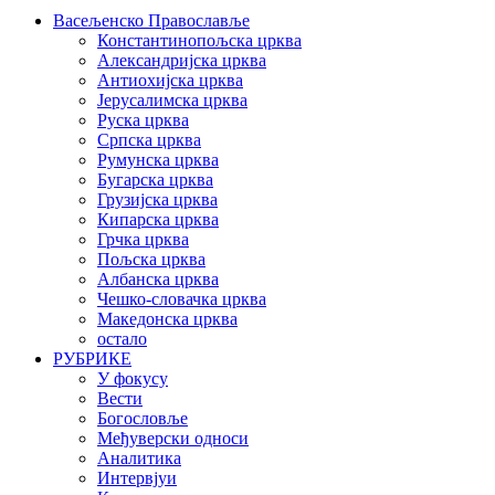
Васељенско Православље
Константинопољска црква
Александријска црква
Антиохијска црква
Јерусалимска црква
Руска црква
Српска црква
Румунска црква
Бугарска црква
Грузијска црква
Кипарска црква
Грчка црква
Пољска црква
Албанска црква
Чешко-словачка црква
Македонска црква
остало
РУБРИКЕ
У фокусу
Вести
Богословље
Међуверски односи
Аналитика
Интервјуи