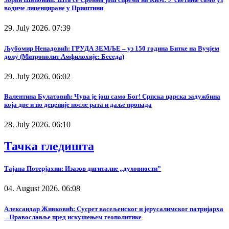
водиче лиценциране у Приштини
29. July 2026. 07:39
Љубомир Ненадовић: ГРУДА ЗЕМЉЕ – уз 150 година Битке на Вучјем
долу (Митрополит Амфилохије: Беседа)
29. July 2026. 06:02
Валентина Булатовић: Чува је још само Бог! Српска царска задужбина
која две и по деценије после рата и даље пропада
28. July 2026. 06:10
Тачка гледишта
Тајана Потерјахин: Изазов дигиталне „духовности”
04. August 2026. 06:08
Александар Живковић: Сусрет васељенског и јерусалимског патријарха
– Православље пред искушењем геополитике