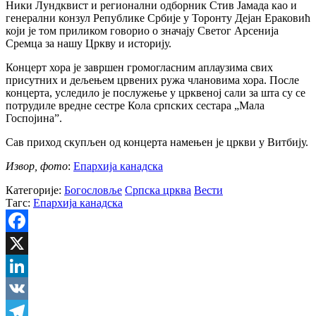
Ники Лундквист и регионални одборник Стив Јамада као и
генерални конзул Републике Србије у Торонту Дејан Ераковић
који је том приликом говорио о значају Светог Арсенија
Сремца за нашу Цркву и историју.
Концерт хора је завршен громогласним аплаузима свих
присутних и дељењем црвених ружа члановима хора. После
концерта, уследило је послужење у црквеној сали за шта су се
потрудиле вредне сестре Кола српских сестара „Мала
Госпојина”.
Сав приход скупљен од концерта намењен је цркви у Витбију.
Извор, фото
:
Епархија канадска
Категорије:
Богословље
Српска црква
Вести
Тагс:
Епархија канадска
Facebook
X
LinkedIn
VK