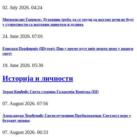
02. July 2026. 04:24
Митрополит Гаврило: Духовник треба да се труди да његове речи не буду
у супротности са његовим животом и делима
24. June 2026. 07:01
Епископ Порфирије (Шутов): Пир у време куге није нешто ново у нашем
свету
19. June 2026. 05:30
Историја и личности
Зоран Кинђић: Света старица Галактија Критска (III)
07. August 2026. 07:56
Александар Ђорђевић: Свети мученици Пребиловачки: Светлост вере у
бездану мржње
07. August 2026. 06:33