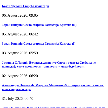
Бојан Муњин: Свијећа ипак гори
06. August 2026. 09:05
Зоран Кинђић: Света старица Галактија Критска (II)
05. August 2026. 06:42
Зоран Кинђић: Света старица Галактија Критска (I)
03. August 2026. 05:59
Јасмина С. Ћирић: Велики људи попут Светог деспота Стефана не
припадају само прошлости – они постају мера будућности
02. August 2026. 06:20
Александра Нинковић: Милутин Миланковић – творац научног канона,
човек морала и вере
31. July 2026. 06:40
Зоран Шапоњић: Шта се Србима још спрема на КиМ: У светиње само уз