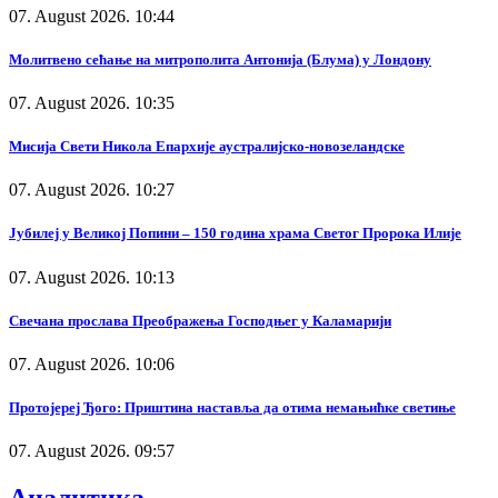
07. August 2026. 10:44
Молитвено сећање на митрополита Антонија (Блума) у Лондону
07. August 2026. 10:35
Мисија Свети Никола Епархије аустралијско-новозеландске
07. August 2026. 10:27
Јубилеј у Великој Попини – 150 година храма Светог Пророка Илије
07. August 2026. 10:13
Свечана прослава Преображења Господњег у Каламарији
07. August 2026. 10:06
Протојереј Ђого: Приштина наставља да отима немањићке светиње
07. August 2026. 09:57