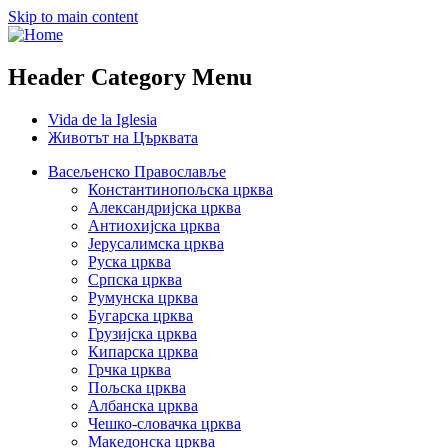
Skip to main content
Header Category Menu
Vida de la Iglesia
Животът на Църквата
Васељенско Православље
Константинопољска црква
Александријска црква
Антиохијска црква
Јерусалимска црква
Руска црква
Српска црква
Румунска црква
Бугарска црква
Грузијска црква
Кипарска црква
Грчка црква
Пољска црква
Албанска црква
Чешко-словачка црква
Македонска црква