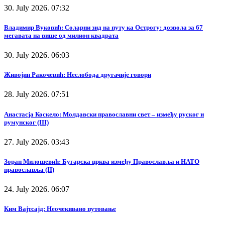
30. July 2026. 07:32
Владимир Вуковић: Соларни зид на путу ка Острогу: дозвола за 67
мегавата на више од милион квадрата
30. July 2026. 06:03
Живојин Ракочевић: Неслобода другачије говори
28. July 2026. 07:51
Анастасја Коскело: Молдавски православни свет – између руског и
румунског (III)
27. July 2026. 03:43
Зоран Милошевић: Бугарска црква између Православља и НАТО
православља (II)
24. July 2026. 06:07
Ким Вајтсајд: Неочекивано путовање