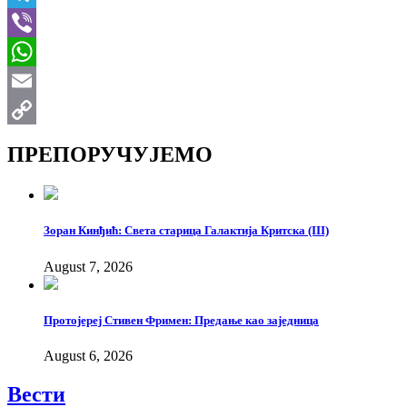
Telegram
Viber
WhatsApp
Email
Copy
ПРЕПОРУЧУЈЕМО
Link
Зоран Кинђић: Света старица Галактија Критска (III)
August 7, 2026
Протојереј Стивен Фримен: Предање као заједница
August 6, 2026
Вести