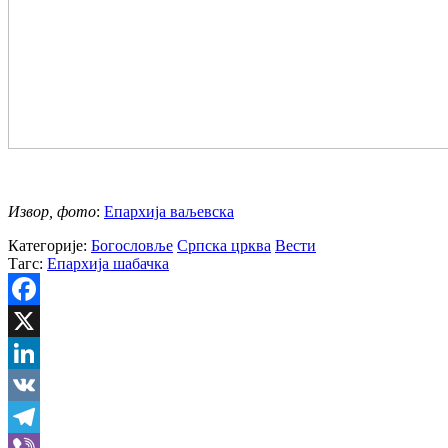
Извор, фото
:
Епархија ваљевска
Категорије:
Богословље
Српска црква
Вести
Тагс:
Епархија шабачка
Facebook
X
LinkedIn
VK