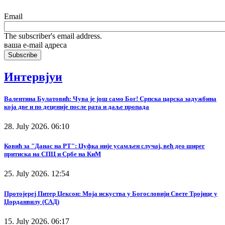
Email
The subscriber's email address.
ваша е-mail адреса
Интервјуи
Валентина Булатовић: Чува је још само Бог! Српска царска задужбина
која две и по деценије после рата и даље пропада
28. July 2026. 06:10
Ковић за "Данас на РТ": Џуфка није усамљен случај, већ део ширег
притиска на СПЦ и Србе на КиМ
25. July 2026. 12:54
Протојереј Питер Џексон: Моја искуства у Богословији Свете Тројице у
Џорданвилу (САД)
15. July 2026. 06:17