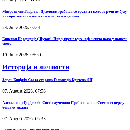
Митрополит Гаврило: Духовник треба да се труди да његове речи не буду
у супротности са његовим животом и делима
24. June 2026. 07:01
Епископ Порфирије (Шутов): Пир у време куге није нешто ново у нашем
свету
19. June 2026. 05:30
Историја и личности
Зоран Кинђић: Света старица Галактија Критска (III)
07. August 2026. 07:56
Александар Ђорђевић: Свети мученици Пребиловачки: Светлост вере у
бездану мржње
07. August 2026. 06:33
Бојан Муњин: Свијећа ипак гори