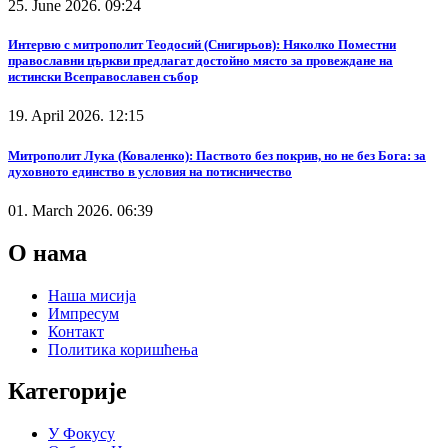
25. June 2026. 09:24
Интервю с митрополит Теодосий (Снигирьов): Няколко Поместни
православни църкви предлагат достойно място за провеждане на
истински Всеправославен събор
19. April 2026. 12:15
Митрополит Лука (Коваленко): Паството без покрив, но не без Бога: за
духовното единство в условия на потисничество
01. March 2026. 06:39
О нама
Наша мисија
Импресум
Контакт
Политика коришћења
Категорије
У Фокусу