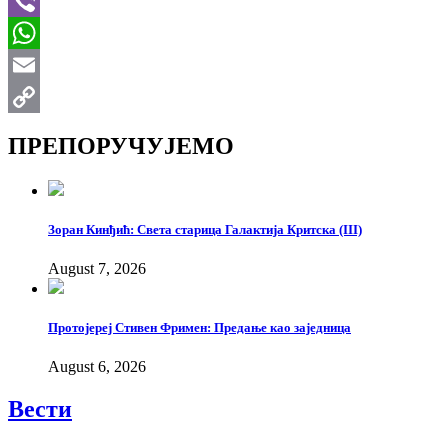
Telegram
Viber
WhatsApp
Email
Copy
ПРЕПОРУЧУЈЕМО
Link
Зоран Кинђић: Света старица Галактија Критска (III)
August 7, 2026
Протојереј Стивен Фримен: Предање као заједница
August 6, 2026
Вести