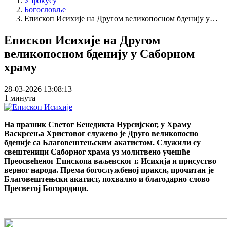
У фокусу
Богословље
Breadcrumb
Епископ Исихије на Другом великопосном бденију у…
Епископ Исихије на Другом
великопосном бденију у Саборном
храму
28-03-2026 13:08:13
1 минута
На празник Светог Бенедикта Нурсијског, у Храму
Васкрсења Христовог служено је Друго великопосно
бденије са Благовештењским акатистом. Служили су
свештеници Саборног храма уз молитвено учешће
Преосвећеног Епископа ваљевског г. Исихија и присуство
верног народа. Према богослужбеној пракси, прочитан је
Благовештењски акатист, похвално и благодарно слово
Пресветој Богородици.