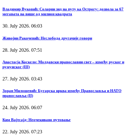
Владимир Вуковић: Соларни зид на путу ка Острогу: дозвола за 67
мегавата на више од милион квадрата
30. July 2026. 06:03
Живојин Ракочевић: Неслобода другачије говори
28. July 2026. 07:51
Анастасја Коскело: Молдавски православни свет – између руског и
румунског (III)
27. July 2026. 03:43
Зоран Милошевић: Бугарска црква између Православља и НАТО
православља (II)
24. July 2026. 06:07
Ким Вајтсајд: Неочекивано путовање
22. July 2026. 07:23