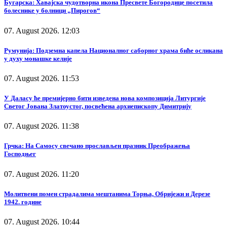
Бугарска: Хавајска чудотворна икона Пресвете Богородице посетила
болеснике у болници „Пирогов“
07. August 2026. 12:03
Румунија: Подземна капела Националног саборног храма биће осликана
у духу монашке келије
07. August 2026. 11:53
У Даласу ће премијерно бити изведена нова композиција Литургије
Светог Јована Златоустог, посвећена архиепископу Димитрију
07. August 2026. 11:38
Грчка: На Самосу свечано прослављен празник Преображења
Господњег
07. August 2026. 11:20
Молитвени помен страдалима мештанима Торња, Обријежи и Дерезе
1942. године
07. August 2026. 10:44