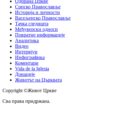
Одбрана Цркве
Српско Православље
Историја и личности
Васељенско Православље
Тачка гледишта
Међуверски односи
Повратне информације
Аналитика
Видео
Интервјуи
Инфографика
Коментари
Vida de la Iglesia
Донације
Животът на Църквата
Copyright ©Живот Цркве
Сва права придржана.