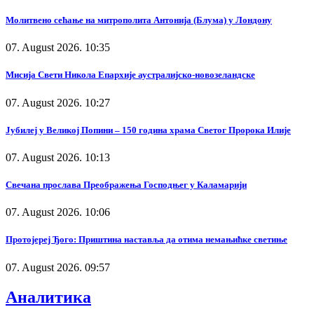
Молитвено сећање на митрополита Антонија (Блума) у Лондону
07. August 2026. 10:35
Мисија Свети Никола Епархије аустралијско-новозеландске
07. August 2026. 10:27
Јубилеј у Великој Попини – 150 година храма Светог Пророка Илије
07. August 2026. 10:13
Свечана прослава Преображења Господњег у Каламарији
07. August 2026. 10:06
Протојереј Ђого: Приштина наставља да отима немањићке светиње
07. August 2026. 09:57
Аналитика