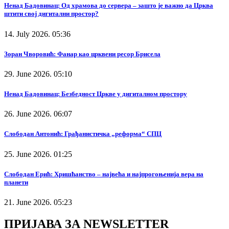
Ненад Бадовинац: Од храмова до сервера – зашто је важно да Црква
штити свој дигитални простор?
14. July 2026. 05:36
Зоран Чворовић: Фанар као црквени ресор Брисела
29. June 2026. 05:10
Ненад Бадовинац: Безбедност Цркве у дигиталном простору
26. June 2026. 06:07
Слободан Антонић: Грађанистичка „реформа“ СПЦ
25. June 2026. 01:25
Слободан Ерић: Хришћанство – највећа и најпрогоњенија вера на
планети
21. June 2026. 05:23
ПРИЈАВА ЗА NEWSLETTER