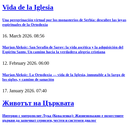
Vida de la Iglesia
Una peregrinación virtual por los monasterios de Serbia: descubre las joyas
espirituales de la Ortodoxia
16. March 2026. 08:56
Marjan Aleksic: San Serafín de Sarov: la vida ascética y la adquisición del
Espíritu Santo. Un camino hacia la verdadera alegría cristiana
12. February 2026. 06:00
Marjan Aleksic: La Ortodoxia — vida de la Iglesia, inmutable a lo largo de
los siglos, y camino de sanación
17. January 2026. 07:40
Животът на Църквата
Интервю с митрополит Лука (Коваленко): Жизненоважно е поместните
църкви да започнат сериозен, честен и системен диалог