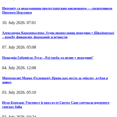
Интервју са некадашњим протестантским мисионаром — свештеником
Питером Џексоном
10. July 2026. 07:01
Александра Карамихалева: Једна православна породица у Швајцарској
– између финансија, фармације и вечности
07. July 2026. 05:08
Попадија Габријела Луга: „Рај треба да почне у породици“
04. July 2026. 12:08
Митрополит Марко (Головков): Црква као место за дијалог, љубав и
живот
03. July 2026. 05:10
Игор Борозан: Уметност је кроз култ Светог Саве сачувала идентитет
српског бића
02. July 2026. 04:24