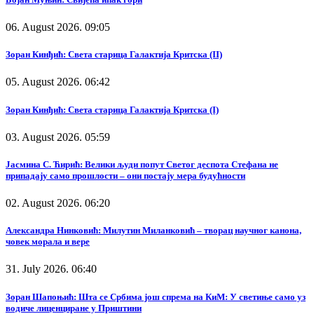
06. August 2026. 09:05
Зоран Кинђић: Света старица Галактија Критска (II)
05. August 2026. 06:42
Зоран Кинђић: Света старица Галактија Критска (I)
03. August 2026. 05:59
Јасмина С. Ћирић: Велики људи попут Светог деспота Стефана не
припадају само прошлости – они постају мера будућности
02. August 2026. 06:20
Александра Нинковић: Милутин Миланковић – творац научног канона,
човек морала и вере
31. July 2026. 06:40
Зоран Шапоњић: Шта се Србима још спрема на КиМ: У светиње само уз
водиче лиценциране у Приштини