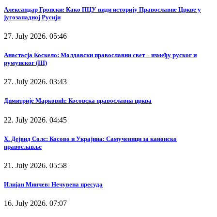
Александар Гронски: Како ПЦУ види историју Православне Цркве у
југозападној Русији
27. July 2026. 05:46
Анастасја Коскело: Молдавски православни свет – између руског и
румунског (III)
27. July 2026. 03:43
Димитрије Марковић: Косовска православна црква
22. July 2026. 04:45
Х. Дејвид Солс: Косово и Украјина: Самученици за канонско
православље
21. July 2026. 05:58
Илијан Минчев: Нечувена пресуда
16. July 2026. 07:07