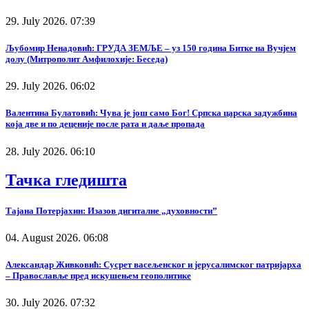
29. July 2026. 07:39
Љубомир Ненадовић: ГРУДА ЗЕМЉЕ – уз 150 година Битке на Вучјем
долу (Митрополит Амфилохије: Беседа)
29. July 2026. 06:02
Валентина Булатовић: Чува је још само Бог! Српска царска задужбина
која две и по деценије после рата и даље пропада
28. July 2026. 06:10
Тачка гледишта
Тајана Потерјахин: Изазов дигиталне „духовности”
04. August 2026. 06:08
Александар Живковић: Сусрет васељенског и јерусалимског патријарха
– Православље пред искушењем геополитике
30. July 2026. 07:32