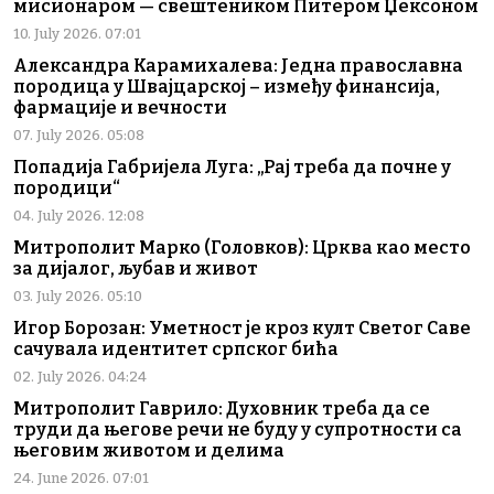
мисионаром — свештеником Питером Џексоном
10. July 2026. 07:01
Александра Карамихалева: Једна православна
породица у Швајцарској – између финансија,
фармације и вечности
07. July 2026. 05:08
Попадија Габријела Луга: „Рај треба да почне у
породици“
04. July 2026. 12:08
Митрополит Марко (Головков): Црква као место
за дијалог, љубав и живот
03. July 2026. 05:10
Игор Борозан: Уметност је кроз култ Светог Саве
сачувала идентитет српског бића
02. July 2026. 04:24
Митрополит Гаврило: Духовник треба да се
труди да његове речи не буду у супротности са
његовим животом и делима
24. June 2026. 07:01