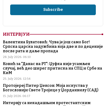
ИНТЕРВЈУИ
Валентина Булатовић: Чува је још само Бог!
Српска царска задужбина која две и по деценије
после рата и даље пропада
28. July 2026. 06:10
Ковић за "Данас на РТ": Џуфка није усамљен
случај, већ део ширег притиска на СПЦ и Србе на
КиМ
25. July 2026. 12:54
Протојереј Питер Џексон: Моја искуства у
Богословији Свете Тројице у Џорданвилу (САД)
15. July 2026. 06:17
Интервју са некадашњим протестантским