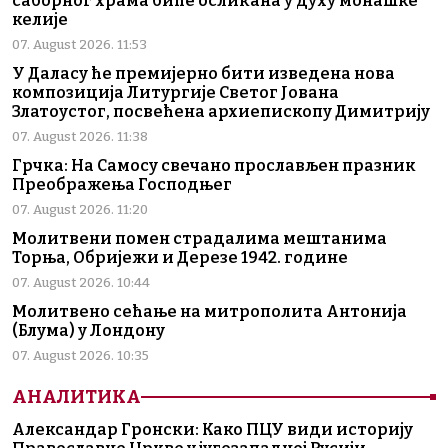
саборног храма биће осликана у духу монашке
келије
07. August 2026. 11:53
У Даласу ће премијерно бити изведена нова
композиција Литургије Светог Јована
Златоустог, посвећена архиепископу Димитрију
07. August 2026. 11:38
Грчка: На Самосу свечано прослављен празник
Преображења Господњег
07. August 2026. 11:20
Молитвени помен страдалима мештанима
Торња, Обријежи и Дерезе 1942. године
07. August 2026. 10:44
Молитвено сећање на митрополита Антонија
(Блума) у Лондону
07. August 2026. 10:35
АНАЛИТИКА
Александар Гронски: Како ПЦУ види историју