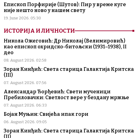
Епископ Порфирије (Шутов): Пир у време куге
није нешто ново у нашем свету
19. June 2026. 05:30
ИСТОРИЈА И ЛИЧНОСТИ
Никола Ожеговић: Др Николај (Велимировић)
као епископ охридско-битољски (1931–1938), II
део
08. August 2026. 02:58
Зоран Кинђић: Света старица Галактија Критска
(III)
07. August 2026. 07:56
Александар Ђорђевић: Свети мученици
Пребиловачки: Светлост вере у бездану мржње
07. August 2026. 06:33
Бојан Муњин: Свијећа ипак гори
06. August 2026. 09:05
Зоран Кинђић: Света старица Галактија Критска
(II)