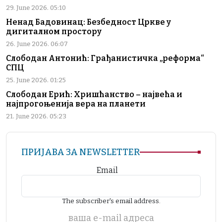
29. June 2026. 05:10
Ненад Бадовинац: Безбедност Цркве у
дигиталном простору
26. June 2026. 06:07
Слободан Антонић: Грађанистичка „реформа“
СПЦ
25. June 2026. 01:25
Слободан Ерић: Хришћанство – највећа и
најпрогоњенија вера на планети
21. June 2026. 05:23
ПРИЈАВА ЗА NEWSLETTER
Email
The subscriber's email address.
ваша е-mail адреса