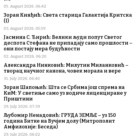
05. August 2026. 06:42
Зоран Кинђић: Света старица Галактија Критска
(I)
03. August 2026. 05:59
Јасмина С. Ћирић: Велики људи попут Светог
деспота Стефана не припадају само прошлости –
они постају мера будућности
02. August 2026. 06:20
Александра Нинковић: Милутин Миланковић –
творац научног канона, човек морала и вере
31. July 2026. 06:40
Зоран Шапоњић: Шта се Србима још спрема на
КиМ: У светиње само уз водиче лиценциране у
Приштини
29. July 2026. 07:39
Љубомир Ненадовић: ГРУДА ЗЕМЉЕ – уз 150
година Битке на Вучјем долу (Митрополит
Амфилохије: Беседа)
29. July 2026. 06:02