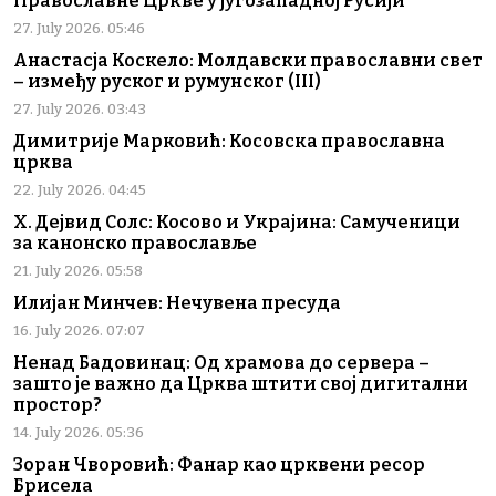
Православне Цркве у југозападној Русији
27. July 2026. 05:46
Анастасја Коскело: Молдавски православни свет
– између руског и румунског (III)
27. July 2026. 03:43
Димитрије Марковић: Косовска православна
црква
22. July 2026. 04:45
Х. Дејвид Солс: Косово и Украјина: Самученици
за канонско православље
21. July 2026. 05:58
Илијан Минчев: Нечувена пресуда
16. July 2026. 07:07
Ненад Бадовинац: Од храмова до сервера –
зашто је важно да Црква штити свој дигитални
простор?
14. July 2026. 05:36
Зоран Чворовић: Фанар као црквени ресор
Брисела