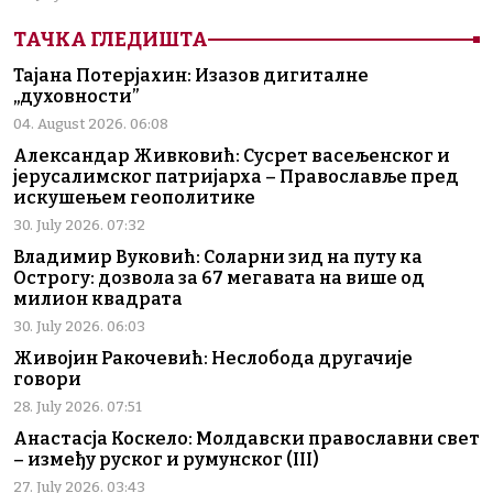
ТАЧКА ГЛЕДИШТА
Тајана Потерјахин: Изазов дигиталне
„духовности”
04. August 2026. 06:08
Александар Живковић: Сусрет васељенског и
јерусалимског патријарха – Православље пред
искушењем геополитике
30. July 2026. 07:32
Владимир Вуковић: Соларни зид на путу ка
Острогу: дозвола за 67 мегавата на више од
милион квадрата
30. July 2026. 06:03
Живојин Ракочевић: Неслобода другачије
говори
28. July 2026. 07:51
Анастасја Коскело: Молдавски православни свет
– између руског и румунског (III)
27. July 2026. 03:43