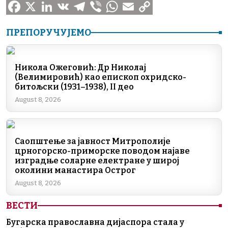
F
X
L
V
T
V
W
E
C
ПРЕПОРУЧУЈЕМО
a
i
K
e
i
h
m
o
c
n
l
b
a
a
p
Никола Ожеговић: Др Николај
e
k
e
e
t
i
y
(Велимировић) као епископ охридско-
битољски (1931–1938), II део
b
e
g
r
s
l
L
August 8, 2026
o
d
r
A
i
o
I
a
p
n
k
n
m
p
k
Саопштење за јавност Митрополије
црногорско-приморске поводом најаве
изградње соларне електране у широј
околини манастира Острог
August 8, 2026
ВЕСТИ
Бугарска православна дијаспора стала у