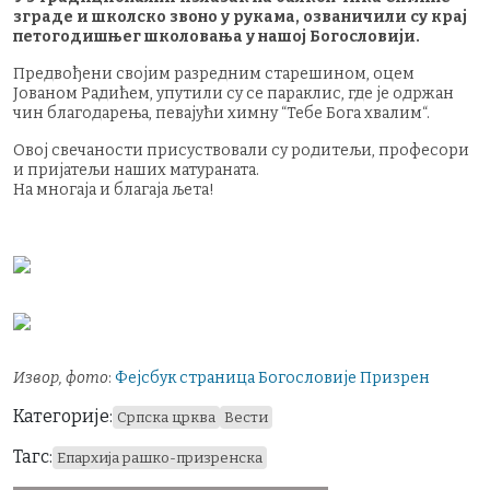
зграде и школско звоно у рукама, озваничили су крај
петогодишњег школовања у нашој Богословији.
Предвођени својим разредним старешином, оцем
Јованом Радићем, упутили су се параклис, где је одржан
чин благодарења, певајући химну “Тебе Бога хвалим“.
Овој свечаности присуствовали су родитељи, професори
и пријатељи наших матураната.
На многаја и благаја љета!
Извор, фото
:
Фејсбук страница Богословије Призрен
Категорије:
Српска црква
Вести
Тагс:
Епархија рашко-призренска