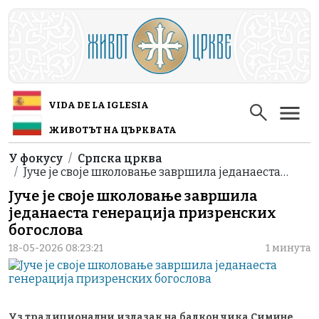
Skip to main content
VIDA DE LA IGLESIA
ЖИВОТЪТ НА ЦЪРКВАТА
Breadcrumb
У фокусу
Српска црква
Јуче је своје школовање завршила једанаеста…
Јуче је своје школовање завршила
једанаеста генерација призренских
богослова
18-05-2026 08:23:21
1 минута
Уз традиционални излазак на балкон чика Симине