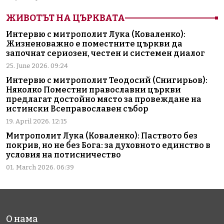
ЖИВОТЪТ НА ЦЪРКВАТА
Интервю с митрополит Лука (Коваленко):
Жизненоважно е поместните църкви да
започнат сериозен, честен и системен диалог
25. June 2026. 09:24
Интервю с митрополит Теодосий (Снигирьов):
Няколко Поместни православни църкви
предлагат достойно място за провеждане на
истински Всеправославен събор
19. April 2026. 12:15
Митрополит Лука (Коваленко): Паството без
покрив, но не без Бога: за духовното единство в
условия на потисничество
01. March 2026. 06:39
О нама