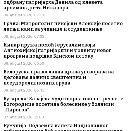
одбрану патријарха Данила од клевета
архимандрита Никанора
08. August 2026. 07:13
Грчка: Митрополит никејски Алексије посетио
летњи камп за ученице и студенткиње
08. August 2026. 07:02
Кипар пружа помоћ Јерусалимској и
Антиохијској патријаршији у оквиру новог
програма подршке Блиском истоку
08. August 2026. 06:50
Белоруска православна црква упозорава на
деловање лажних свештеника и
псеудорелигиозних група
08. August 2026. 06:41
Бугарска: Хавајска чудотворна икона Пресвете
Богородице посетила болеснике у болници
„Пирогов“
07. August 2026. 12:03
Румунија: Подземна капела Националног