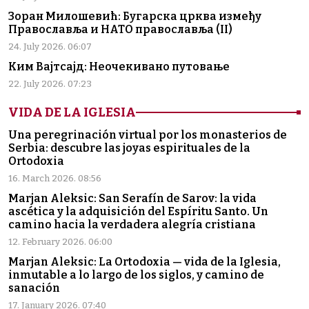
Зоран Милошевић: Бугарска црква између
Православља и НАТО православља (II)
24. July 2026. 06:07
Ким Вајтсајд: Неочекивано путовање
22. July 2026. 07:23
VIDA DE LA IGLESIA
Una peregrinación virtual por los monasterios de
Serbia: descubre las joyas espirituales de la
Ortodoxia
16. March 2026. 08:56
Marjan Aleksic: San Serafín de Sarov: la vida
ascética y la adquisición del Espíritu Santo. Un
camino hacia la verdadera alegría cristiana
12. February 2026. 06:00
Marjan Aleksic: La Ortodoxia — vida de la Iglesia,
inmutable a lo largo de los siglos, y camino de
sanación
17. January 2026. 07:40