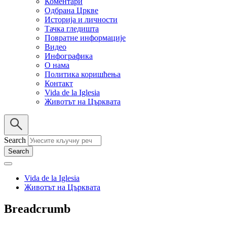
Коментари
Одбрана Цркве
Историја и личности
Тачка гледишта
Повратне информације
Видео
Инфографика
О нама
Политика коришћења
Контакт
Vida de la Iglesia
Животът на Църквата
Search
Vida de la Iglesia
Животът на Църквата
Breadcrumb