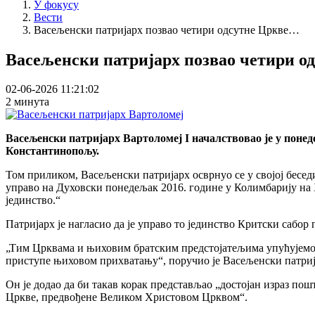
У фокусу
Вести
Васељенски патријарх позвао четири одсутне Цркве…
Васељенски патријарх позвао четири од
02-06-2026 11:21:02
2 минута
Васељенски патријарх Вартоломеј I началствовао је у понед
Константинопољу.
Том приликом, Васељенски патријарх осврнуо се у својој бесед
управо на Духовски понедељак 2016. године у Колимбарију на Х
јединство.“
Патријарх је нагласио да је управо то јединство Критски сабо
„Тим Црквама и њиховим братским предстојатељима упућујемо 
приступе њиховом прихватању“, поручио је Васељенски патриј
Он је додао да би такав корак представљао „достојан израз по
Цркве, предвођене Великом Христовом Црквом“.