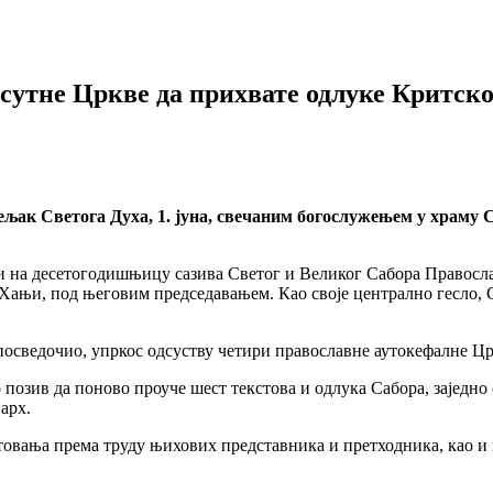
сутне Цркве да прихвате одлуке Критско
ељак Светога Духа, 1. јуна, свечаним богослужењем у храму 
и на десетогодишњицу сазива Светог и Великог Сабора Православ
ањи, под његовим председавањем. Као своје централно гесло, Са
р посведочио, упркос одсуству четири православне аутокефалне Ц
позив да поново проуче шест текстова и одлука Сабора, заједн
арх.
штовања према труду њихових представника и претходника, као и