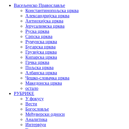
Васељенско Православље
Константинопољска црква
Александријска црква
Антиохијска црква
Јерусалимска црква
Руска црква
Српска црква
Румунска црква
Бугарска црква
Грузијска црква
Кипарска црква
Грчка црква
Пољска црква
Албанска црква
Чешко-словачка црква
Македонска црква
остало
РУБРИКЕ
У фокусу
Вести
Богословље
Међуверски односи
Аналитика
Интервјуи