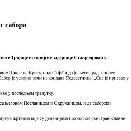
г сабора
Свете Тројице историјске заједнице Ставродроми у
не Цркве на Криту, подсећајући да је његов рад започео
бор је усвојио речи из кондака Педесетнице: „Све је призвао у
ркве у последњем тренутку.
о са његовом Посланицом и Окружницом, и да саборски
 према жртвама које су деценијама подносиле све Православне