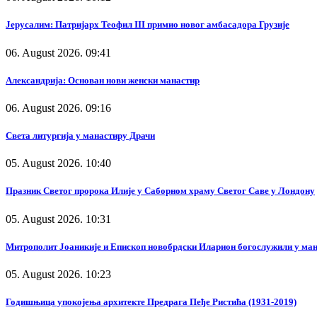
Јерусалим: Патријарх Теофил III примио новог амбасадора Грузије
06. August 2026. 09:41
Александрија: Основан нови женски манастир
06. August 2026. 09:16
Света литургија у манастиру Драчи
05. August 2026. 10:40
Празник Светог пророка Илије у Саборном храму Светог Саве у Лондону
05. August 2026. 10:31
Митрополит Јоаникије и Епископ новобрдски Иларион богослужили у ма
05. August 2026. 10:23
Годишњица упокојења архитекте Предрага Пеђе Ристића (1931-2019)