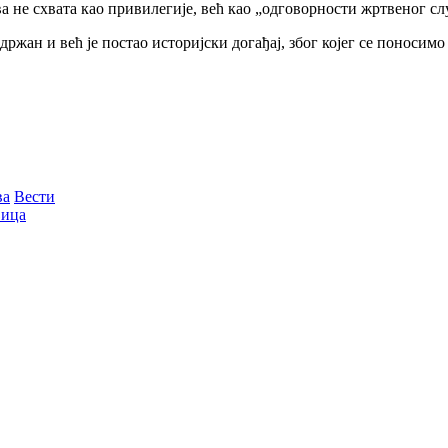
ва не схвата као привилегије, већ као „одговорности жртвеног с
жан и већ је постао историјски догађај, због којег се поносимо
ва
Вести
ица