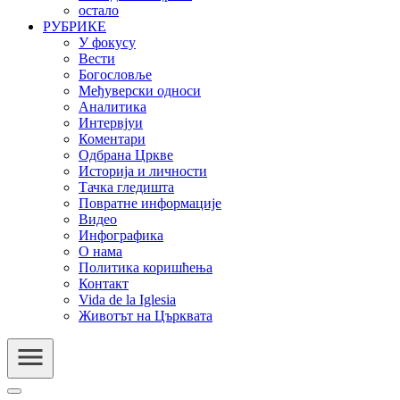
остало
РУБРИКЕ
У фокусу
Вести
Богословље
Међуверски односи
Аналитика
Интервјуи
Коментари
Одбрана Цркве
Историја и личности
Тачка гледишта
Повратне информације
Видео
Инфографика
О нама
Политика коришћења
Контакт
Vida de la Iglesia
Животът на Църквата