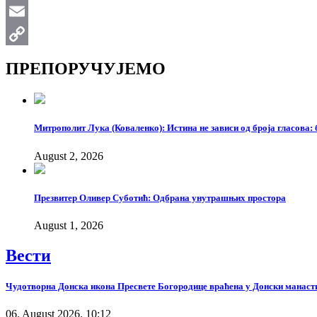
WhatsApp
Email
Copy
ПРЕПОРУЧУЈЕМО
Link
Митрополит Лука (Коваленко): Истина не зависи од броја гласова: 
August 2, 2026
Презвитер Оливер Суботић: Одбрана унутрашњих простора
August 1, 2026
Вести
Чудотворна Донска икона Пресвете Богородице враћена у Донски манаст
06. August 2026. 10:12