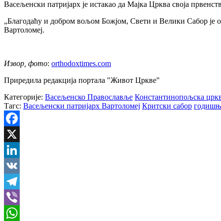
Васељенски патријарх је истакао да Мајка Црква своја првенст
„Благодаћу и добром вољом Божјом, Свети и Велики Сабор је одр
Вартоломеј.
Извор, фото
:
orthodoxtimes.com
Приредила редакција портала "Живот Цркве"
Категорије:
Васељенско Православље
Константинопољска црк
Тагс:
Васељенски патријарх Вартоломеј
Критски сабор
годишњ
Facebook
X
LinkedIn
VK
Telegram
Viber