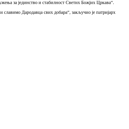
лужења за јединство и стабилност Светих Божјих Цркава“.
 и славимо Дародавца свих добара“, закључио је патријарх