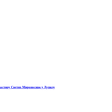
настиру Светих Мироносица у Дупилу