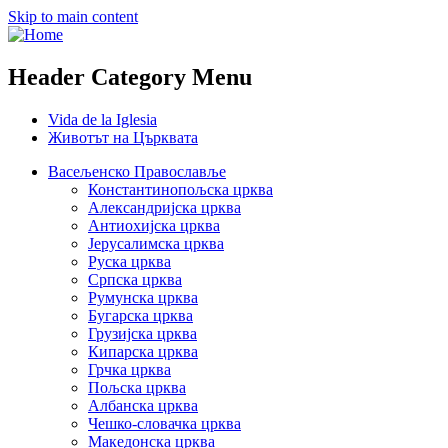
Skip to main content
Header Category Menu
Vida de la Iglesia
Животът на Църквата
Васељенско Православље
Константинопољска црква
Александријска црква
Антиохијска црква
Јерусалимска црква
Руска црква
Српска црква
Румунска црква
Бугарска црква
Грузијска црква
Кипарска црква
Грчка црква
Пољска црква
Албанска црква
Чешко-словачка црква
Македонска црква