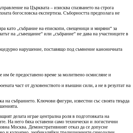
правление на Църквата – изисква спазването на строга
хната богословска експертиза. Съборността предполага не
а като „събрание на епископи, свещеници и миряни“ за
матът на „съвещание“ или „събрание“ не дава на участниците в
оцедурно нарушение, поставящо под съмнение каноничната
 им бе предоставено време за молитвено осмисляне и
оената част от духовенството и външни сили, а не в резултат на
на събранието. Ключови фигури, известни със своята твърда
ешенията.
ят делата играе централна роля в подготовката на
те. На него бяха оставени само технически и логистични
ковна Москва. Демонстративният отказ да се допусне
лно и кулоарно, заобикаляйки традиционните синодални