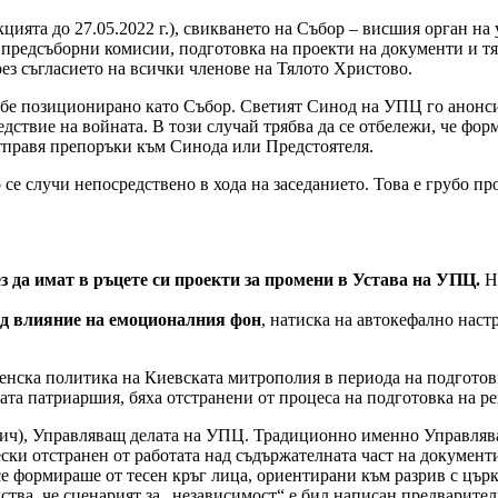
а до 27.05.2022 г.), свикването на Събор – висшия орган на у
а предсъборни комисии, подготовка на проекти на документи и тя
рез съгласието на всички членове на Тялото Христово.
 позиционирано като Събор. Светият Синод на УПЦ го анонсир
ствие на войната. В този случай трябва да се отбележи, че фор
отправя препоръки към Синода или Предстоятеля.
лучи непосредствено в хода на заседанието. Това е грубо пр
з да имат в ръцете си проекти за промени в Устава на УПЦ.
Не
под влияние на емоционалния фон
, натиска на автокефално настр
 политика на Киевската митрополия в периода на подготовка 
та патриаршия, бяха отстранени от процеса на подготовка на р
 Управляващ делата на УПЦ. Традиционно именно Управляващи
и отстранен от работата над съдържателната част на документи
е формираше от тесен кръг лица, ориентирани към разрив с цър
тва, че сценарият за „независимост“ е бил написан предварите