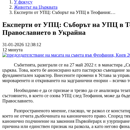
У фокусу
Животът на Църквата
Експерти от УПЦ: Съборът на УПЦ в Теофания:…
Експерти от УПЦ: Съборът на УПЦ в Те
Православието в Украйна
31-01-2026 12:38:12
12 минута
Събитията, разиграли се на 27 май 2022 г. в манастира „Св.
църква. Това, което бе анонсирано като пастирско съвещание з
фундаментален характер. Внесените промени в Устава за управ
мироваренето и откриването на задгранични енории – всичко то
Необходимо е да се признае и трезво да се анализира тезата,
състоянието, в което се озова УПЦ след Теофания, може да бъд
Православието.
Разпространеното мнение, гласящо, че разкол се констатира 
което не отчита дълбочината на каноничното право. Според тях
канонично подчинение на законния Първойерарх и узурпиране н
причина или единствен признак на разкола, а като негово фина