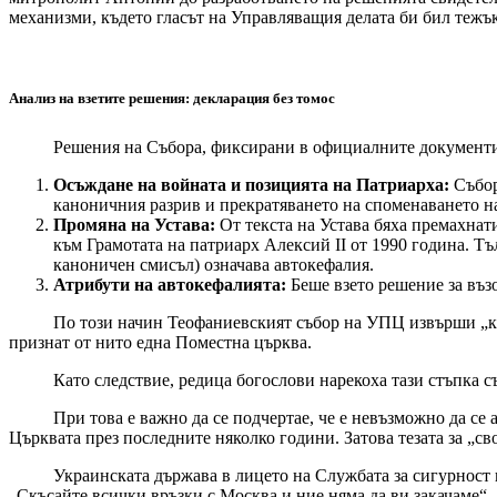
механизми, където гласът на Управляващия делата би бил тежък
Анализ на взетите решения: декларация без томос
Решения на Събора, фиксирани в официалните документи, пр
Осъждане на войната и позицията на Патриарха:
Събор
каноничния разрив и прекратяването на споменаването н
Промяна на Устава:
От текста на Устава бяха премахнат
към Грамотата на патриарх Алексий II от 1990 година. Тъ
каноничен смисъл) означава автокефалия.
Атрибути на автокефалията:
Беше взето решение за въз
По този начин Теофаниевският събор на УПЦ извърши „канони
признат от нито една Поместна църква.
Като следствие, редица богослови нарекоха тази стъпка създ
При това е важно да се подчертае, че е невъзможно да се ан
Църквата през последните няколко години. Затова тезата за „с
Украинската държава в лицето на Службата за сигурност на 
„Скъсайте всички връзки с Москва и ние няма да ви закачаме“.