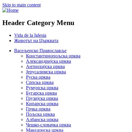
Skip to main content
Header Category Menu
Vida de la Iglesia
Животът на Църквата
Васељенско Православље
Константинопољска црква
Александријска црква
Антиохијска црква
Јерусалимска црква
Руска црква
Српска црква
Румунска црква
Бугарска црква
Грузијска црква
Кипарска црква
Грчка црква
Пољска црква
Албанска црква
Чешко-словачка црква
Македонска црква