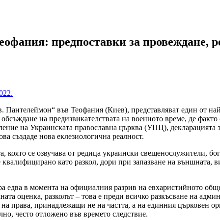
офания: предпоставки за провеждане, ре
 Пантелеймон“ във Теофания (Киев), представляват един от най
а обсъждане на предизвикателствата на военното време, де факто
ление на Украинската православна църква (УПЦ), декларацията з
ва създаде нова еклезиологична реалност.
 която се озвучава от редица украински свещенослужители, бого
е квалифицирано като разкол, дори при запазване на външната, 
едва в момента на официалния разрив на евхаристийното общен
ната оценка, разколът – това е преди всичко разкъсване на адми
а права, принадлежащи не на частта, а на единния църковен орг
лно, често отложено във времето следствие.