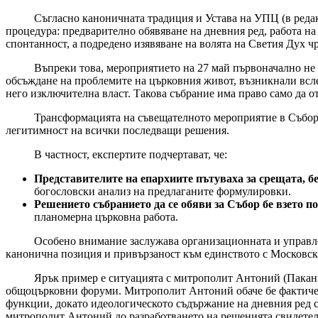
Съгласно каноничната традиция и Устава на УПЦ (в редакцият
процедура: предварително обявяване на дневния ред, работа н
спонтанност, а подредено изявяване на волята на Светия Дух ч
Въпреки това, мероприятието на 27 май първоначално не бе
обсъждане на проблемите на църковния живот, възникнали вслед
него изключителна власт. Такова събрание има право само да 
Трансформацията на съвещателното мероприятие в Събор се с
легитимност на всички последващи решения.
В частност, експертите подчертават, че:
Представителите на епархиите пътуваха за срещата, бе
богословски анализ на предлаганите формулировки.
Решението събранието да се обяви за Събор бе взето 
планомерна църковна работа.
Особено внимание заслужава организационната и управленска
канонична позиция и привързаност към единството с Московска
Ярък пример е ситуацията с митрополит Антоний (Паканич),
общоцърковни форуми. Митрополит Антоний обаче бе фактическ
функции, докато идеологическото съдържание на дневния ред с
митрополит Антоний до разработването на решенията свидетелс