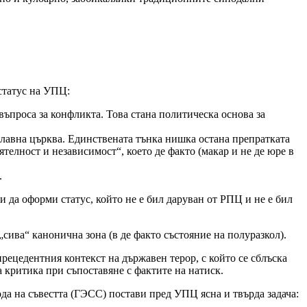
татус на УПЦ:
ъпроса за конфликта. Това стана политическа основа за
славна църква. Единствената тънка нишка остана препратката
телност и независимост“, което де факто (макар и не де юре в
.
 оформи статус, който не е бил даруван от РПЦ и не е бил
ва“ канонична зона (в де факто състояние на полуразкол).
ецедентния контекст на държавен терор, с който се сблъска
а критика при съпоставяне с фактите на натиск.
 на съвестта (ГЭСС) постави пред УПЦ ясна и твърда задача: