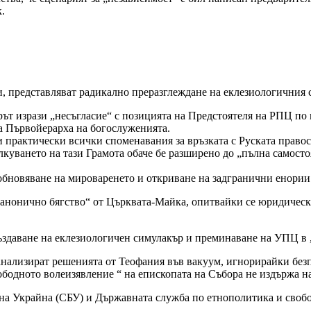
.
едставляват радикално преразглеждане на еклезиологичния с
ът изрази „несъгласие“ с позицията на Предстоятеля на РПЦ по в
а Първойерарха на богослуженията.
и практически всички споменавания за връзката с Руската право
лкуването на тази Грамота обаче бе разширено до „пълна самостоя
обновяване на мироваренето и откриване на задгранични енории
чно бягство“ от Църквата-Майка, опитвайки се юридически да
аване на еклезиологичен симулакър и преминаване на УПЦ в „си
ализират решенията от Теофания във вакуум, игнорирайки безпр
вободното волеизявление “ на епископата на Събора не издържа н
Украйна (СБУ) и Държавната служба по етнополитика и свобода