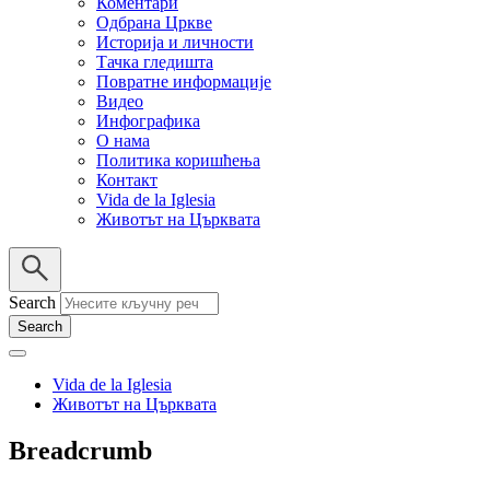
Коментари
Одбрана Цркве
Историја и личности
Тачка гледишта
Повратне информације
Видео
Инфографика
О нама
Политика коришћења
Контакт
Vida de la Iglesia
Животът на Църквата
Search
Vida de la Iglesia
Животът на Църквата
Breadcrumb