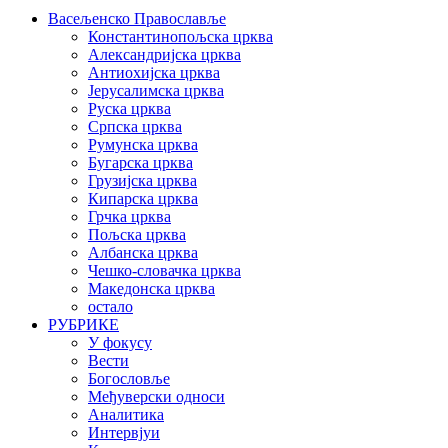
Васељенско Православље
Константинопољска црква
Александријска црква
Антиохијска црква
Јерусалимска црква
Руска црква
Српска црква
Румунска црква
Бугарска црква
Грузијска црква
Кипарска црква
Грчка црква
Пољска црква
Албанска црква
Чешко-словачка црква
Македонска црква
остало
РУБРИКЕ
У фокусу
Вести
Богословље
Међуверски односи
Аналитика
Интервјуи