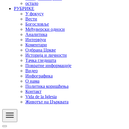
остало
РУБРИКЕ
У фокусу
Вести
Богословље
Међуверски односи
Аналитика
Интервјуи
Коментари
Одбрана Цркве
Историја и личности
Тачка гледишта
Повратне информације
Видео
Инфографика
О нама
Политика коришћења
Контакт
Vida de la Iglesia
Животът на Църквата