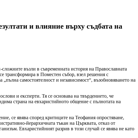
зултати и влияние върху съдбата на
-сложните възли в съвременната история на Православната
 се трансформира в Поместен събор, взел решения с
а „пълна самостоятелност и независимост“, възобновяването на
слови и експерти. Тя се основава на твърдението, че
видима страна на евхаристийното общение с пълнотата на
ие, се явява според критиците на Теофания опростяване,
нистративно-йерархичната тъкан на Църквата, отказ от
анизъм. Евхаристийният разрив в този случай се явява не като