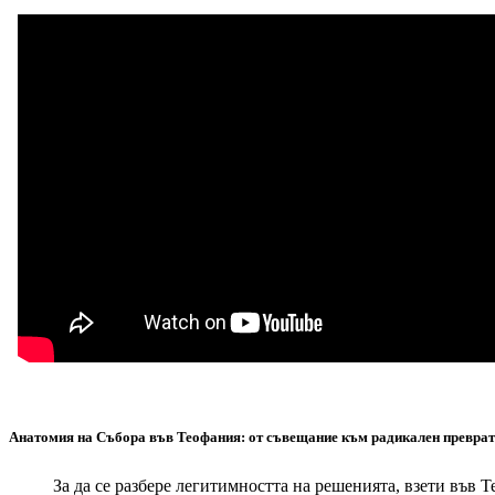
Анатомия на Събора във Теофания: от съвещание към радикален преврат
За да се разбере легитимността на решенията, взети във Теоф