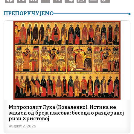
a
n
K
el
ib
h
m
o
ПРЕПОРУЧУЈЕМО
c
k
e
er
at
ai
p
e
e
gr
s
l
y
b
dI
a
A
Li
o
n
m
p
n
o
p
k
k
Митрополит Лука (Коваленко): Истина не
зависи од броја гласова: беседа о раздераној
ризи Христовој
August 2, 2026