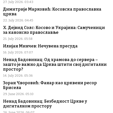
27. July 2026. 03:43
Димитрије Марковић: Косовска православна
црква
22. July 2026. 04:45
Х. Дејвид Солс: Косово и Украјина: Самученици
за канонско православље
21. July 2026. 05:58
Илијан Минчев: Нечувена пресуда
16. July 2026. 07:07
Ненад Бадовинац: Од храмова до сервера –
зашто је важно да Црква штити свој дигитални
простор?
14. July 2026. 05:36
Зоран Чворовић: Фанар као црквени ресор
Брисела
29. June 2026. 05:10
Ненад Бадовинац: Безбедност Цркве у
дигиталном простору
26. June 2026. 06:07