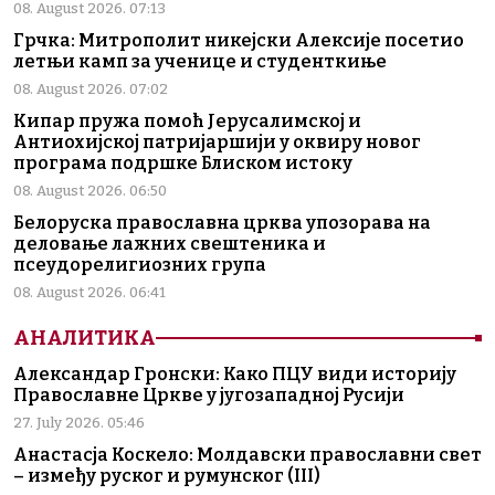
08. August 2026. 07:13
Грчка: Митрополит никејски Алексије посетио
летњи камп за ученице и студенткиње
08. August 2026. 07:02
Кипар пружа помоћ Јерусалимској и
Антиохијској патријаршији у оквиру новог
програма подршке Блиском истоку
08. August 2026. 06:50
Белоруска православна црква упозорава на
деловање лажних свештеника и
псеудорелигиозних група
08. August 2026. 06:41
АНАЛИТИКА
Александар Гронски: Како ПЦУ види историју
Православне Цркве у југозападној Русији
27. July 2026. 05:46
Анастасја Коскело: Молдавски православни свет
– између руског и румунског (III)