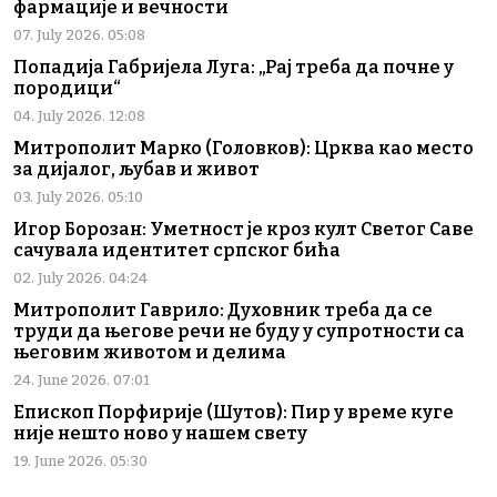
фармације и вечности
07. July 2026. 05:08
Попадија Габријела Луга: „Рај треба да почне у
породици“
04. July 2026. 12:08
Митрополит Марко (Головков): Црква као место
за дијалог, љубав и живот
03. July 2026. 05:10
Игор Борозан: Уметност је кроз култ Светог Саве
сачувала идентитет српског бића
02. July 2026. 04:24
Митрополит Гаврило: Духовник треба да се
труди да његове речи не буду у супротности са
његовим животом и делима
24. June 2026. 07:01
Епископ Порфирије (Шутов): Пир у време куге
није нешто ново у нашем свету
19. June 2026. 05:30