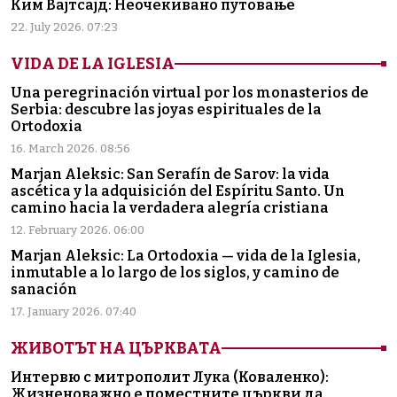
Ким Вајтсајд: Неочекивано путовање
22. July 2026. 07:23
VIDA DE LA IGLESIA
Una peregrinación virtual por los monasterios de
Serbia: descubre las joyas espirituales de la
Ortodoxia
16. March 2026. 08:56
Marjan Aleksic: San Serafín de Sarov: la vida
ascética y la adquisición del Espíritu Santo. Un
camino hacia la verdadera alegría cristiana
12. February 2026. 06:00
Marjan Aleksic: La Ortodoxia — vida de la Iglesia,
inmutable a lo largo de los siglos, y camino de
sanación
17. January 2026. 07:40
ЖИВОТЪТ НА ЦЪРКВАТА
Интервю с митрополит Лука (Коваленко):
Жизненоважно е поместните църкви да