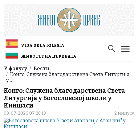
Skip to main content
VIDA DE LA IGLESIA
ЖИВОТЪТ НА ЦЪРКВАТА
Breadcrumb
У фокусу
Вести
Конго: Служена благодарствена Света Литургија
у…
Конго: Служена благодарствена Света
Литургија у Богословској школи у
Киншаси
08-07-2026 07:28:13
2 минута