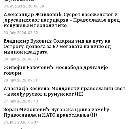
04. August 2026. 06:08
Александар Живковић: Сусрет васељенског и
јерусалимског патријарха – Православље пред
искушењем геополитике
30. July 2026. 07:32
Владимир Вуковић: Соларни зид на путу ка
Острогу: дозвола за 67 мегавата на више од
милион квадрата
30. July 2026. 06:03
Живојин Ракочевић: Неслобода другачије
говори
28. July 2026. 07:51
Анастасја Коскело: Молдавски православни свет
– између руског и румунског (III)
27. July 2026. 03:43
Зоран Милошевић: Бугарска црква између
Православља и НАТО православља (II)
24. July 2026. 06:07