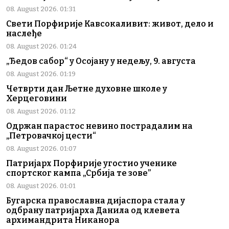
08. August 2026. 01:31
Свети Порфирије Кавсокаливит: живот, дело и
наслеђе
08. August 2026. 01:24
„Ђедов сабор“ у Осојану у недељу, 9. августа
08. August 2026. 01:19
Четврти дан Љетне духовне школе у
Херцеговини
08. August 2026. 01:12
Одржан парастос невино пострадалим на
„Петровачкој цести“
08. August 2026. 01:07
Патријарх Порфирије угостио ученике
спортског кампа „Србија те зове”
08. August 2026. 01:01
Бугарска православна дијаспора стала у
одбрану патријарха Данила од клевета
архимандрита Никанора