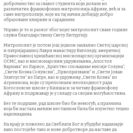
доброчинство за сваког студента који долази из
различитих франкофоних митрополија Африке, већ и за
саме митрополије, које на тај начин добијају добро
образоване клирике и сараднике.
Управо је то и разлог због којег митрополит сваке године
служи благодарствену Свету Литургију.
Митрополит је потом још једном захвалио Светој царској
и патријарашкој Лаври манастиру Ватопеду, америчкој
Православној хришћанској мисионарској организацији
OCMC, као и мисионарским удружењима „Апостол
Варнава“ из Ларисе, „Братство спољашње мисије Солуна“,
„Свети Козма Солунски“, „Првопризвани“ и „Свети Јован
Златоусти“ из Патре, као и удружењу „Свети Козма“ из
Агриниона, који су препознали неопходност рада
Богословске школе у Киншаси за читаву франкофону
Африку и подржавају је у складу са својим могућностима.
Без те подршке, рад школе био би немогућ, а празнина
која би настала њеним нестанком била би изузетно тешко
надокнадива.
На крају је пожелео да Свеблаги Бог и убудуће надахњује
како постојеће тако и нове добротворе да наставе да