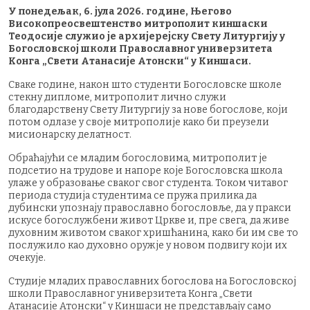
У понедељак, 6. јула 2026. године, Његово
Високопреосвештенство митрополит киншаски
Теодосије служио је архијерејску Свету Литургију у
Богословској школи Православног универзитета
Конга „Свети Атанасије Атонски“ у Киншаси.
Сваке године, након што студенти Богословске школе
стекну дипломе, митрополит лично служи
благодарствену Свету Литургију за нове богослове, који
потом одлазе у своје митрополије како би преузели
мисионарску делатност.
Обраћајући се младим богословима, митрополит је
подсетио на трудове и напоре које Богословска школа
улаже у образовање сваког свог студента. Током читавог
периода студија студентима се пружа прилика да
дубински упознају православно богословље, да у пракси
искусе богослужбени живот Цркве и, пре свега, да живе
духовним животом сваког хришћанина, како би им све то
послужило као духовно оружје у новом подвигу који их
очекује.
Студије младих православних богослова на Богословској
школи Православног универзитета Конга „Свети
Атанасије Атонски“ у Киншаси не представљају само