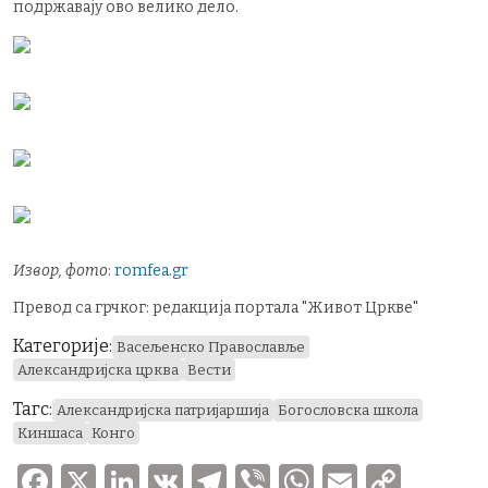
подржавају ово велико дело.
Извор, фото
:
romfea.gr
Превод са грчког: редакција портала "Живот Цркве"
Категорије:
Васељенско Православље
Александријска црква
Вести
Тагс:
Александријска патријаршија
Богословска школа
Киншаса
Конго
F
X
Li
V
T
V
W
E
C