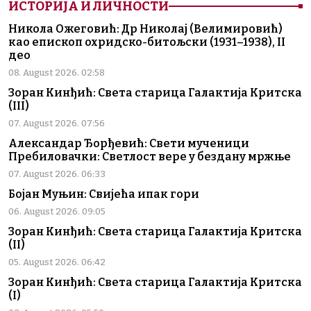
ИСТОРИЈА И ЛИЧНОСТИ
Никола Ожеговић: Др Николај (Велимировић)
као епископ охридско-битољски (1931–1938), II
део
08. August 2026. 02:58
Зоран Кинђић: Света старица Галактија Критска
(III)
07. August 2026. 07:56
Александар Ђорђевић: Свети мученици
Пребиловачки: Светлост вере у бездану мржње
07. August 2026. 06:33
Бојан Муњин: Свијећа ипак гори
06. August 2026. 09:05
Зоран Кинђић: Света старица Галактија Критска
(II)
05. August 2026. 06:42
Зоран Кинђић: Света старица Галактија Критска
(I)