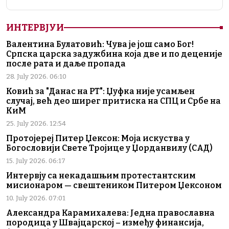
ИНТЕРВЈУИ
Валентина Булатовић: Чува је још само Бог!
Српска царска задужбина која две и по деценије
после рата и даље пропада
28. July 2026. 06:10
Ковић за "Данас на РТ": Џуфка није усамљен
случај, већ део ширег притиска на СПЦ и Србе на
КиМ
25. July 2026. 12:54
Протојереј Питер Џексон: Моја искуства у
Богословији Свете Тројице у Џорданвилу (САД)
15. July 2026. 06:17
Интервју са некадашњим протестантским
мисионаром — свештеником Питером Џексоном
10. July 2026. 07:01
Александра Карамихалева: Једна православна
породица у Швајцарској – између финансија,