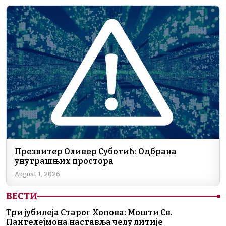
Презвитер Оливер Суботић: Одбрана
унутрашњих простора
August 1, 2026
ВЕСТИ
Три јубилеја Старог Хопова: Мошти Св.
Пантелејмона наставља челу литије