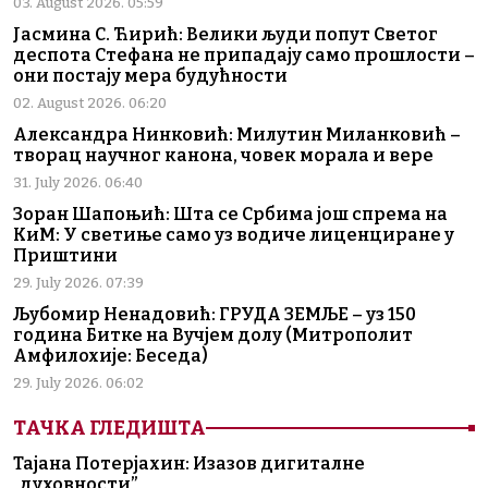
03. August 2026. 05:59
Јасмина С. Ћирић: Велики људи попут Светог
деспота Стефана не припадају само прошлости –
они постају мера будућности
02. August 2026. 06:20
Александра Нинковић: Милутин Миланковић –
творац научног канона, човек морала и вере
31. July 2026. 06:40
Зоран Шапоњић: Шта се Србима још спрема на
КиМ: У светиње само уз водиче лиценциране у
Приштини
29. July 2026. 07:39
Љубомир Ненадовић: ГРУДА ЗЕМЉЕ – уз 150
година Битке на Вучјем долу (Митрополит
Амфилохије: Беседа)
29. July 2026. 06:02
ТАЧКА ГЛЕДИШТА
Тајана Потерјахин: Изазов дигиталне
„духовности”