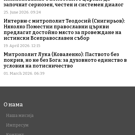
започнат сериозен, честен и системен диалог
25. June 2026. 09:24
Интервю с митрополит Теодосий (Снигирьов):
Няколко Поместни православни църкви
предлагат достойно място за провеждане на
истински Всеправославен събор
19. April 2026. 12:15
Митрополит Лука (Коваленко): Паството без
покрив, но не без Бога: за духовното единство в
условия на потисничество
01. March 2026. 06:39
О нама
Наша мисија
Импресум
Контакт