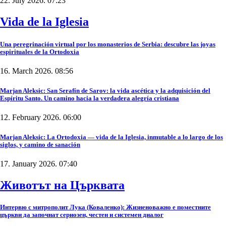
22. July 2026. 07:23
Vida de la Iglesia
Una peregrinación virtual por los monasterios de Serbia: descubre las joyas
espirituales de la Ortodoxia
16. March 2026. 08:56
Marjan Aleksic: San Serafín de Sarov: la vida ascética y la adquisición del
Espíritu Santo. Un camino hacia la verdadera alegría cristiana
12. February 2026. 06:00
Marjan Aleksic: La Ortodoxia — vida de la Iglesia, inmutable a lo largo de los
siglos, y camino de sanación
17. January 2026. 07:40
Животът на Църквата
Интервю с митрополит Лука (Коваленко): Жизненоважно е поместните
църкви да започнат сериозен, честен и системен диалог