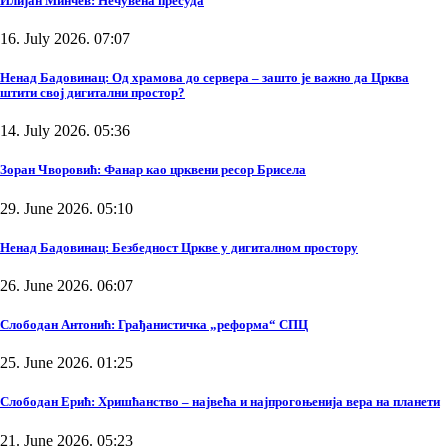
Илијан Минчев: Нечувена пресуда
16. July 2026. 07:07
Ненад Бадовинац: Од храмова до сервера – зашто је важно да Црква
штити свој дигитални простор?
14. July 2026. 05:36
Зоран Чворовић: Фанар као црквени ресор Брисела
29. June 2026. 05:10
Ненад Бадовинац: Безбедност Цркве у дигиталном простору
26. June 2026. 06:07
Слободан Антонић: Грађанистичка „реформа“ СПЦ
25. June 2026. 01:25
Слободан Ерић: Хришћанство – највећа и најпрогоњенија вера на планети
21. June 2026. 05:23