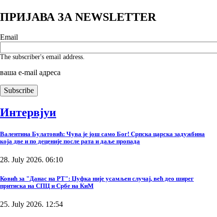
ПРИЈАВА ЗА NEWSLETTER
Email
The subscriber's email address.
ваша е-mail адреса
Интервјуи
Валентина Булатовић: Чува је још само Бог! Српска царска задужбина
која две и по деценије после рата и даље пропада
28. July 2026. 06:10
Ковић за "Данас на РТ": Џуфка није усамљен случај, већ део ширег
притиска на СПЦ и Србе на КиМ
25. July 2026. 12:54