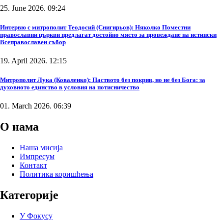
25. June 2026. 09:24
Интервю с митрополит Теодосий (Снигирьов): Няколко Поместни
православни църкви предлагат достойно място за провеждане на истински
Всеправославен събор
19. April 2026. 12:15
Митрополит Лука (Коваленко): Паството без покрив, но не без Бога: за
духовното единство в условия на потисничество
01. March 2026. 06:39
О нама
Наша мисија
Импресум
Контакт
Политика коришћења
Категорије
У Фокусу