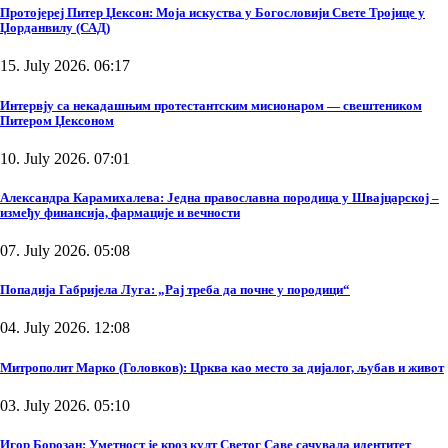
Протојереј Питер Џексон: Моја искуства у Богословији Свете Тројице у
Џорданвилу (САД)
15. July 2026. 06:17
Интервју са некадашњим протестантским мисионаром — свештеником
Питером Џексоном
10. July 2026. 07:01
Александра Карамихалева: Једна православна породица у Швајцарској –
између финансија, фармације и вечности
07. July 2026. 05:08
Попадија Габријела Луга: „Рај треба да почне у породици“
04. July 2026. 12:08
Митрополит Марко (Головков): Црква као место за дијалог, љубав и живот
03. July 2026. 05:10
Игор Борозан: Уметност је кроз култ Светог Саве сачувала идентитет