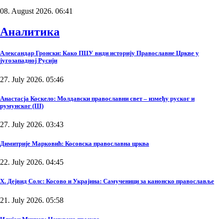
08. August 2026. 06:41
Аналитика
Александар Гронски: Како ПЦУ види историју Православне Цркве у
југозападној Русији
27. July 2026. 05:46
Анастасја Коскело: Молдавски православни свет – између руског и
румунског (III)
27. July 2026. 03:43
Димитрије Марковић: Косовска православна црква
22. July 2026. 04:45
Х. Дејвид Солс: Косово и Украјина: Самученици за канонско православље
21. July 2026. 05:58