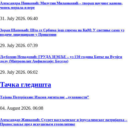
Александра Нинковић: Милутин Миланковић – творац научног канона,
човек морала и вере
31. July 2026. 06:40
Зоран Шапоњић: Шта се Србима још спрема на КиМ: У светиње само уз
водиче лиценциране у Приштини
29. July 2026. 07:39
Љубомир Ненадовић: ГРУДА ЗЕМЉЕ – уз 150 година Битке на Вучјем
долу (Митрополит Амфилохије: Беседа)
29. July 2026. 06:02
Тачка гледишта
Тајана Потерјахин: Изазов дигиталне „духовности”
04. August 2026. 06:08
Александар Живковић: Сусрет васељенског и јерусалимског патријарха –
Православље пред искушењем геополитике