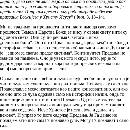
„
Браћо, ја за себе не мислим још да сам то достигао; једно пак
чиним: што је иза мном заборављам, стремим за оним што је
преда мном. И трчим према циљу ради награде небеског
призвања Божијега у Христу Исусу
“ (Фил. 3, 13–14).
Ми не градимо на прошлости нити настојимо да сачувамо
прошлост. Темељи Царства Божијег нису у овоме свету нити су
од овога света. Они су, по речима Светога Писма,
„непоколебиви“. Оно што Црква назива „Предањем“ није бледо
историјско сећање, него непрестано обнављани живот Духа који
је „једном за свагда предат светима“. Континуитет Предања не
зависи од памћења. Оно је увек исто и свуда исто, јер је то
једном дарована стварност која постоји пре свих векова и ка
којој смо непрестано привлачени.
Оваква перспектива већини људи делује необично и супротна је
чисто људском схватању конзервативизма. Посматрачу са стране
Православље може изгледати као нешто конзервативно, али ако
се оно што се чува одржава само на историјски начин, онда то
више није живот нити истина Предања. Од нас се захтева да
живимо у непрестаном самоиспражњењу и да примамо живот
који нам се дарује. Исус Христос је исти „јуче и данас и у
векове“. И управо то јесте садржај Предања. Ја Га данас не
познајем зато што сам Га познавао јуче. Могу Га познавати само
сада.