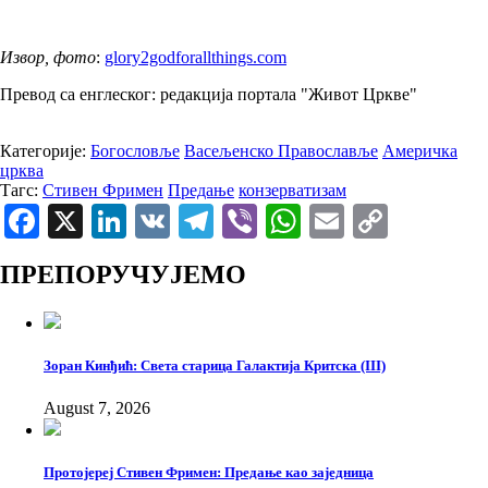
Извор, фото
:
glory2godforallthings.com
Превод са енглеског: редакција портала "Живот Цркве"
Категорије:
Богословље
Васељенско Православље
Америчка
црква
Тагс:
Стивен Фримен
Предање
конзерватизам
Facebook
X
LinkedIn
VK
Telegram
Viber
WhatsApp
Email
Copy
Link
ПРЕПОРУЧУЈЕМО
Зоран Кинђић: Света старица Галактија Критска (III)
August 7, 2026
Протојереј Стивен Фримен: Предање као заједница