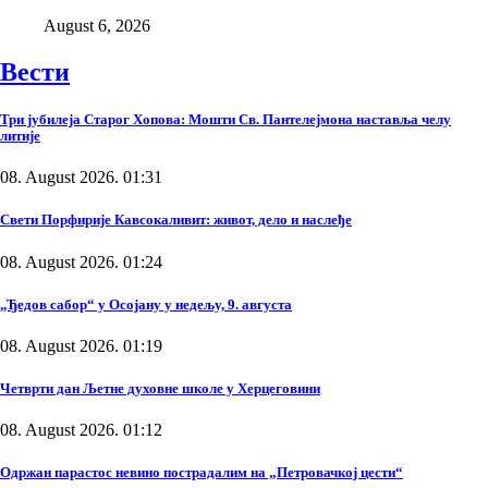
August 6, 2026
Вести
Три јубилеја Старог Хопова: Мошти Св. Пантелејмона наставља челу
литије
08. August 2026. 01:31
Свети Порфирије Кавсокаливит: живот, дело и наслеђе
08. August 2026. 01:24
„Ђедов сабор“ у Осојану у недељу, 9. августа
08. August 2026. 01:19
Четврти дан Љетне духовне школе у Херцеговини
08. August 2026. 01:12
Одржан парастос невино пострадалим на „Петровачкој цести“