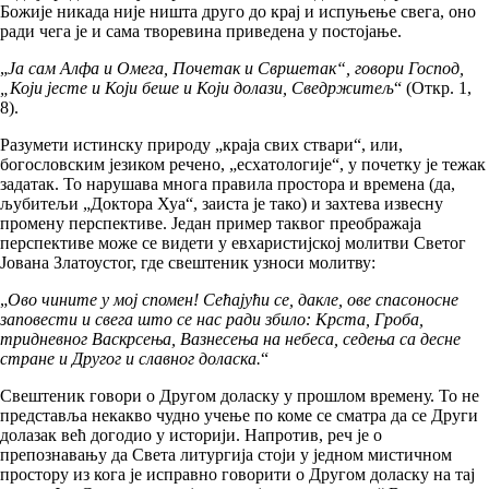
Божије никада није ништа друго до крај и испуњење свега, оно
ради чега је и сама творевина приведена у постојање.
„
Ја сам Алфа и Омега, Почетак и Свршетак“, говори Господ,
„Који јесте и Који беше и Који долази, Сведржитељ
“ (Откр. 1,
8).
Разумети истинску природу „краја свих ствари“, или,
богословским језиком речено, „есхатологије“, у почетку је тежак
задатак. То нарушава многа правила простора и времена (да,
љубитељи „Доктора Хуа“, заиста је тако) и захтева извесну
промену перспективе. Један пример таквог преображаја
перспективе може се видети у евхаристијској молитви Светог
Јована Златоустог, где свештеник узноси молитву:
„
Ово чините у мој спомен! Сећајући се, дакле, ове спасоносне
заповести и свега што се нас ради збило: Крста, Гроба,
тридневног Васкрсења, Вазнесења на небеса, седења са десне
стране и Другог и славног доласка.
“
Свештеник говори о Другом доласку у прошлом времену. То не
представља некакво чудно учење по коме се сматра да се Други
долазак већ догодио у историји. Напротив, реч је о
препознавању да Света литургија стоји у једном мистичном
простору из кога је исправно говорити о Другом доласку на тај