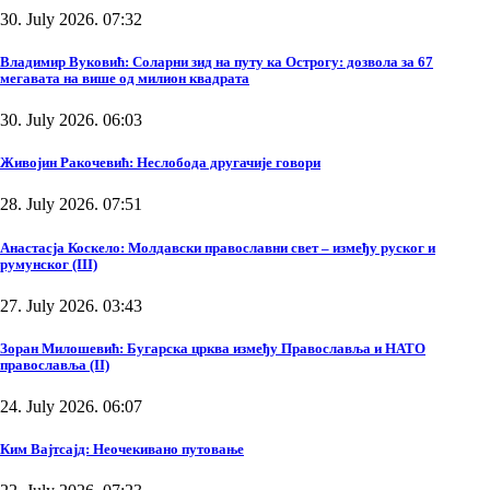
30. July 2026. 07:32
Владимир Вуковић: Соларни зид на путу ка Острогу: дозвола за 67
мегавата на више од милион квадрата
30. July 2026. 06:03
Живојин Ракочевић: Неслобода другачије говори
28. July 2026. 07:51
Анастасја Коскело: Молдавски православни свет – између руског и
румунског (III)
27. July 2026. 03:43
Зоран Милошевић: Бугарска црква између Православља и НАТО
православља (II)
24. July 2026. 06:07
Ким Вајтсајд: Неочекивано путовање