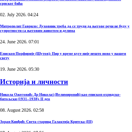
српског бића
02. July 2026. 04:24
Митрополит Гаврило: Духовник треба да се труди да његове речи не буду у
супротности са његовим животом и делима
24. June 2026. 07:01
Епископ Порфирије (Шутов): Пир у време куге није нешто ново у нашем
свету
19. June 2026. 05:30
Историја и личности
Никола Ожеговић: Др Николај (Велимировић) као епископ охридско-
битољски (1931–1938), II део
08. August 2026. 02:58
Зоран Кинђић: Света старица Галактија Критска (III)