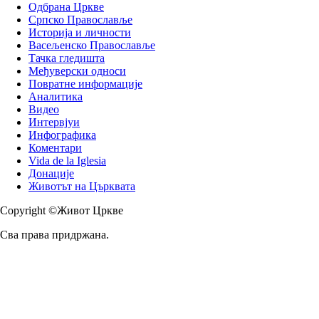
Одбрана Цркве
Српско Православље
Историја и личности
Васељенско Православље
Тачка гледишта
Међуверски односи
Повратне информације
Аналитика
Видео
Интервјуи
Инфографика
Коментари
Vida de la Iglesia
Донације
Животът на Църквата
Copyright ©Живот Цркве
Сва права придржана.