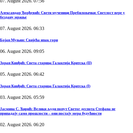
07. August 2026. 07:56
Александар Ђорђевић: Свети мученици Пребиловачки: Светлост вере у
бездану мржње
07. August 2026. 06:33
Бојан Муњин: Свијећа ипак гори
06. August 2026. 09:05
Зоран Кинђић: Света старица Галактија Критска (II)
05. August 2026. 06:42
Зоран Кинђић: Света старица Галактија Критска (I)
03. August 2026. 05:59
Јасмина С. Ћирић: Велики људи попут Светог деспота Стефана не
припадају само прошлости – они постају мера будућности
02. August 2026. 06:20