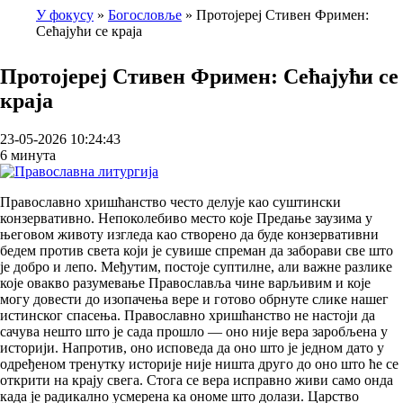
У фокусу
Богословље
Протојереј Стивен Фримен:
Сећајући се краја
Breadcrumb
Протојереј Стивен Фримен: Сећајући се
краја
23-05-2026 10:24:43
6 минута
Православно хришћанство често делује као суштински
конзервативно. Непоколебиво место које Предање заузима у
његовом животу изгледа као створено да буде конзервативни
бедем против света који је сувише спреман да заборави све што
је добро и лепо. Међутим, постоје суптилне, али важне разлике
које овакво разумевање Православља чине варљивим и које
могу довести до изопачења вере и готово обрнуте слике нашег
истинског спасења. Православно хришћанство не настоји да
сачува нешто што је сада прошло — оно није вера заробљена у
историји. Напротив, оно исповеда да оно што је једном дато у
одређеном тренутку историје није ништа друго до оно што ће се
открити на крају свега. Стога се вера исправно живи само онда
када је радикално усмерена ка ономе што долази. Царство