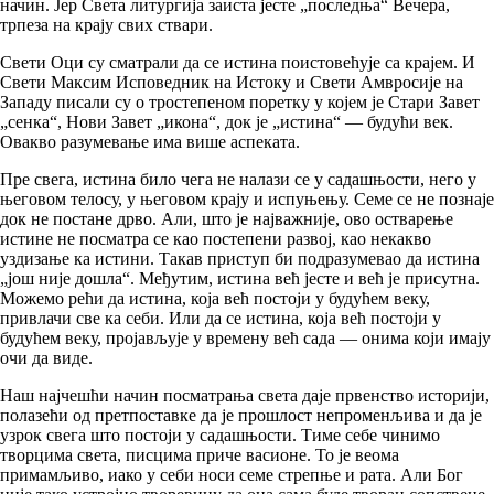
начин. Јер Света литургија заиста јесте „последња“ Вечера,
трпеза на крају свих ствари.
Свети Оци су сматрали да се истина поистовећује са крајем. И
Свети Максим Исповедник на Истоку и Свети Амвросије на
Западу писали су о тростепеном поретку у којем је Стари Завет
„сенка“, Нови Завет „икона“, док је „истина“ — будући век.
Овакво разумевање има више аспеката.
Пре свега, истина било чега не налази се у садашњости, него у
његовом телосу, у његовом крају и испуњењу. Семе се не познаје
док не постане дрво. Али, што је најважније, ово остварење
истине не посматра се као постепени развој, као некакво
уздизање ка истини. Такав приступ би подразумевао да истина
„још није дошла“. Међутим, истина већ јесте и већ је присутна.
Можемо рећи да истина, која већ постоји у будућем веку,
привлачи све ка себи. Или да се истина, која већ постоји у
будућем веку, пројављује у времену већ сада — онима који имају
очи да виде.
Наш најчешћи начин посматрања света даје првенство историји,
полазећи од претпоставке да је прошлост непроменљива и да је
узрок свега што постоји у садашњости. Тиме себе чинимо
творцима света, писцима приче васионе. То је веома
примамљиво, иако у себи носи семе стрепње и рата. Али Бог