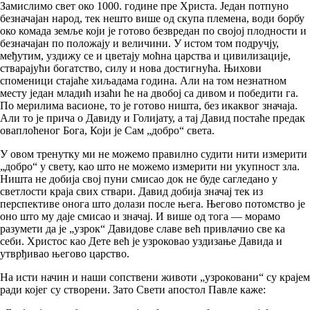
Замислимо свет око 1000. године пре Христа. Један потпуно
безначајан народ, тек нешто више од скупа племена, води борбу
око комада земље који је готово безвредан по својој плодности и
безначајан по положају и величини. У истом том подручју,
међутим, уздижу се и цветају моћна царства и цивилизације,
стварајући богатство, силу и нова достигнућа. Њихови
споменици стајаће хиљадама година. Али на том незнатном
месту један младић изаћи ће на двобој са дивом и победити га.
По мерилима васионе, то је готово ништа, без икаквог значаја.
Али то је прича о Давиду и Голијату, а тај Давид постаће предак
оваплоћеног Бога, Који је Сам „добро“ света.
У овом тренутку ми не можемо правилно судити нити измерити
„добро“ у свету, као што не можемо измерити ни укупност зла.
Ништа не добија свој пуни смисао док не буде сагледано у
светлости краја свих ствари. Давид добија значај тек из
перспективе онога што долази после њега. Његово потомство је
оно што му даје смисао и значај. И више од тога — морамо
разумети да је „узрок“ Давидове славе већ привлачио све ка
себи. Христос као Дете већ је узроковао уздизање Давида и
утврђивао његово царство.
На исти начин и наши сопствени животи „узроковани“ су крајем
ради којег су створени. Зато Свети апостол Павле каже: