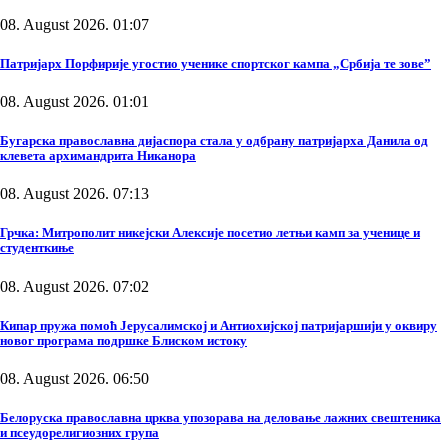
08. August 2026. 01:07
Патријарх Порфирије угостио ученике спортског кампа „Србија те зове”
08. August 2026. 01:01
Бугарска православна дијаспора стала у одбрану патријарха Данила од
клевета архимандрита Никанора
08. August 2026. 07:13
Грчка: Митрополит никејски Алексије посетио летњи камп за ученице и
студенткиње
08. August 2026. 07:02
Кипар пружа помоћ Јерусалимској и Антиохијској патријаршији у оквиру
новог програма подршке Блиском истоку
08. August 2026. 06:50
Белоруска православна црква упозорава на деловање лажних свештеника
и псеудорелигиозних група