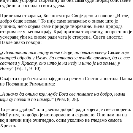
није тако устројио творевину да она сама буде творац сопствене
судбине и господар свога удела.
Приликом стварања, Бог посматра Своје дело и говори: „И гле,
добро беше веома.“ То није само запажање о ономе што је
учинио, него објава саме природе творевине. Њена природа
открива се у њеном крају. Крај призива творевину, непрестано је
усмеравајући ка ономе ради чега је створена. Свети апостол
Павле овако говори:
„
Обзнанивши нам тајну воље Своје, по благовољењу Своме које
унапред одреди у Њему. За остварење пуноће времена, да се све
састави у Христу, оно што је на небу и што је на земљи, у
Њему
“ (Еф. 1, 9–10).
Овај стих треба читати заједно са речима Светог апостола Павла
из Посланице Римљанима:
„
А знамо да онима који љубе Бога све помаже на добро, њима
који су позвани по намери
“ (Рим. 8, 28).
То је оно „добро“ или „веома добро“ ради којега је све створено.
Међутим, то добро је истовремено и скривено. Оно нам ни на
који начин није очигледно, осим уколико не гледамо самога
Христа.