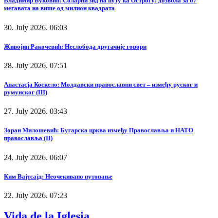
Владимир Вуковић: Соларни зид на путу ка Острогу: дозвола за 67
мегавата на више од милион квадрата
30. July 2026. 06:03
Живојин Ракочевић: Неслобода другачије говори
28. July 2026. 07:51
Анастасја Коскело: Молдавски православни свет – између руског и
румунског (III)
27. July 2026. 03:43
Зоран Милошевић: Бугарска црква између Православља и НАТО
православља (II)
24. July 2026. 06:07
Ким Вајтсајд: Неочекивано путовање
22. July 2026. 07:23
Vida de la Iglesia