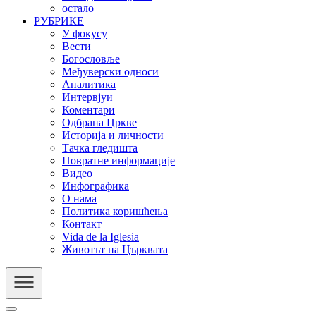
остало
РУБРИКЕ
У фокусу
Вести
Богословље
Међуверски односи
Аналитика
Интервјуи
Коментари
Одбрана Цркве
Историја и личности
Тачка гледишта
Повратне информације
Видео
Инфографика
О нама
Политика коришћења
Контакт
Vida de la Iglesia
Животът на Църквата