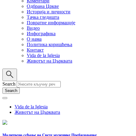
Коментари
Одбрана Цркве
Историја и личности
Тачка гледишта
Повратне информације
Видео
Инфографика
О нама
Политика коришћења
Контакт
Vida de la Iglesia
Животът на Църквата
Search
Vida de la Iglesia
Животът на Църквата
Молитвено сећање на Свете мученике Пребиловачке