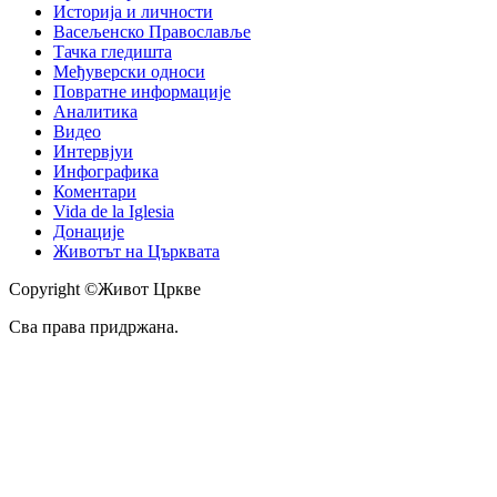
Историја и личности
Васељенско Православље
Тачка гледишта
Међуверски односи
Повратне информације
Аналитика
Видео
Интервјуи
Инфографика
Коментари
Vida de la Iglesia
Донације
Животът на Църквата
Copyright ©Живот Цркве
Сва права придржана.