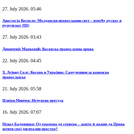
27. July 2026. 05:46
Анастасја Коскело: Молдавски православни свет – између руског и
румунског (III)
27. July 2026. 03:43
Димитрије Марковић: Косовска православна црква
22. July 2026. 04:45
Х. Дејвид Солс: Косово и Украјина: Самученици за канонско
православље
21. July 2026. 05:58
Илијан Минчев: Нечувена пресуда
16. July 2026. 07:07
Ненад Бадовинац: Од храмова до сервера – зашто је важно да Црква
штити свој дигитални простор?