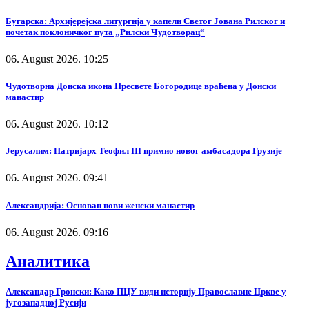
Бугарска: Архијерејска литургија у капели Светог Јована Рилског и
почетак поклоничког пута „Рилски Чудотворац“
06. August 2026. 10:25
Чудотворна Донска икона Пресвете Богородице враћена у Донски
манастир
06. August 2026. 10:12
Јерусалим: Патријарх Теофил III примио новог амбасадора Грузије
06. August 2026. 09:41
Александрија: Основан нови женски манастир
06. August 2026. 09:16
Аналитика
Александар Гронски: Како ПЦУ види историју Православне Цркве у
југозападној Русији