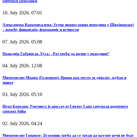
Питером Џексоном
10. July 2026. 07:01
Александра Карамихалева: Једна православна породица у Швајцарској
– између финансија, фармације и вечности
07. July 2026. 05:08
Попадија Габријела Луга: „Рај треба да почне у породици“
04. July 2026. 12:08
Митрополит Марко (Головков): Црква као место за дијалог, љубав и
живот
03. July 2026. 05:10
Игор Борозан: Уметност је кроз култ Светог Саве сачувала идентитет
српског бића
02. July 2026. 04:24
Митрополит Гаврило: Духовник треба да се труди да његове речи не буду