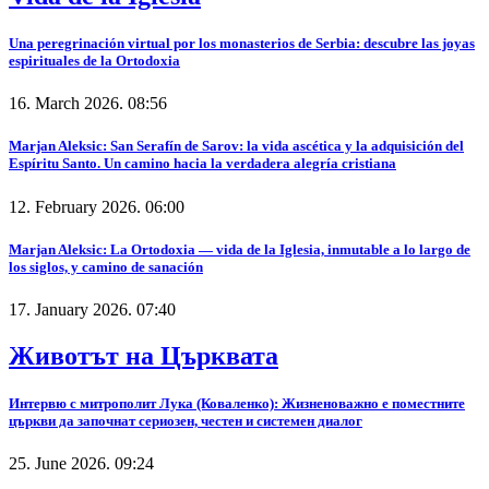
Una peregrinación virtual por los monasterios de Serbia: descubre las joyas
espirituales de la Ortodoxia
16. March 2026. 08:56
Marjan Aleksic: San Serafín de Sarov: la vida ascética y la adquisición del
Espíritu Santo. Un camino hacia la verdadera alegría cristiana
12. February 2026. 06:00
Marjan Aleksic: La Ortodoxia — vida de la Iglesia, inmutable a lo largo de
los siglos, y camino de sanación
17. January 2026. 07:40
Животът на Църквата
Интервю с митрополит Лука (Коваленко): Жизненоважно е поместните
църкви да започнат сериозен, честен и системен диалог
25. June 2026. 09:24