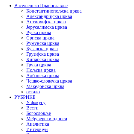
Васељенско Православље
Константинопољска црква
Александријска црква
Антиохијска црква
Јерусалимска црква
Руска црква
Српска црква
Румунска црква
Бугарска црква
Грузијска црква
Кипарска црква
Грчка црква
Пољска црква
Албанска црква
Чешко-словачка црква
Македонска црква
остало
РУБРИКЕ
У фокусу
Вести
Богословље
Међуверски односи
Аналитика
Интервјуи