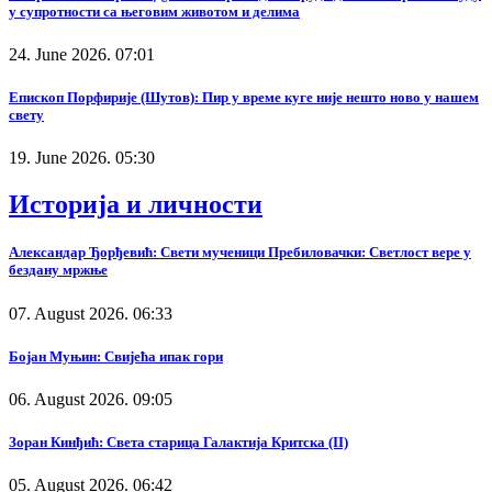
у супротности са његовим животом и делима
24. June 2026. 07:01
Епископ Порфирије (Шутов): Пир у време куге није нешто ново у нашем
свету
19. June 2026. 05:30
Историја и личности
Александар Ђорђевић: Свети мученици Пребиловачки: Светлост вере у
бездану мржње
07. August 2026. 06:33
Бојан Муњин: Свијећа ипак гори
06. August 2026. 09:05
Зоран Кинђић: Света старица Галактија Критска (II)
05. August 2026. 06:42