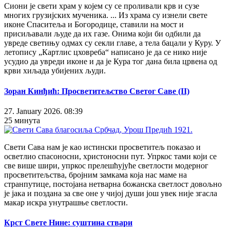
Сиони је свети храм у којем су се проливали крв и сузе
многих грузијских мученика. ... Из храма су изнели свете
иконе Спаситеља и Богородице, ставили на мост и
присиљавали људе да их газе. Онима који би одбили да
увреде светињу одмах су секли главе, а тела бацали у Куру. У
летопису „Картлис цховреба“ написано је да се нико није
усудио да увреди иконе и да је Кура тог дана била црвена од
крви хиљада убијених људи.
Зоран Кинђић: Просветитељство Светог Саве (II)
27. January 2026. 08:39
25 минута
Свети Сава нам је као истински просветитељ показао и
осветлио спасоносни, христоносни пут. Упркос тами који се
све више шири, упркос прелешћујуће светлости модерног
просветитељства, бројним замкама која нас маме на
странпутице, постојана нетварна божанска светлост довољно
је јака и поздана за све оне у чијој души још увек није згасла
макар искра унутрашње светлости.
Крст Свете Нине: суштина ствари