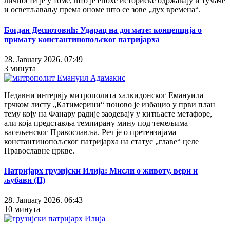
личности је у томе, што је епохе историске одржавају и тумаче
и осветљаваљу према ономе што се зове „дух времена“.
Богдан Деспотовић: Ударац на догмате: концепција о
примату константинопољског патријарха
28. January 2026. 07:49
3 минута
Недавни интервју митрополита халкидонског Емануила
грчком листу „Катимерини“ поново је избацио у први план
тему коју на Фанару радије заодевају у китњасте метафоре,
али која представља темпирану мину под темељима
васељенског Православља. Реч је о претензијама
константинопољског патријарха на статус „главе“ целе
Православне цркве.
Патријарх грузијски Илија: Мисли о животу, вери и
љубави (II)
28. January 2026. 06:43
10 минута