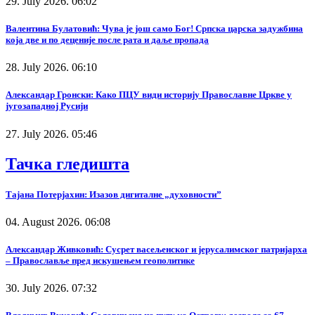
29. July 2026. 06:02
Валентина Булатовић: Чува је још само Бог! Српска царска задужбина
која две и по деценије после рата и даље пропада
28. July 2026. 06:10
Александар Гронски: Како ПЦУ види историју Православне Цркве у
југозападној Русији
27. July 2026. 05:46
Тачка гледишта
Тајана Потерјахин: Изазов дигиталне „духовности”
04. August 2026. 06:08
Александар Живковић: Сусрет васељенског и јерусалимског патријарха
– Православље пред искушењем геополитике
30. July 2026. 07:32