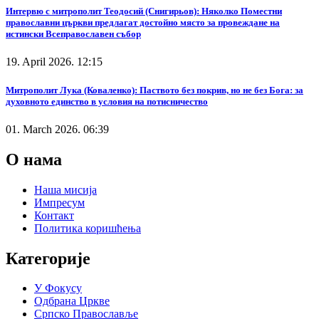
Интервю с митрополит Теодосий (Снигирьов): Няколко Поместни
православни църкви предлагат достойно място за провеждане на
истински Всеправославен събор
19. April 2026. 12:15
Митрополит Лука (Коваленко): Паството без покрив, но не без Бога: за
духовното единство в условия на потисничество
01. March 2026. 06:39
О нама
Наша мисија
Импресум
Контакт
Политика коришћења
Категорије
У Фокусу
Одбрана Цркве
Српско Православље