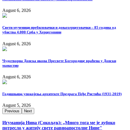
August 6, 2026
Свети мученици пребиловачки и доњохерцеговачки – 85 година од
убиства 4.000 Срба у Херцеговини
August 6, 2026
Чудотворна Донска икона Пресвете Богородице враћена у Донски
манастир
August 6, 2026
Годишњица упокојења архитекте Предрага Пеђе Ристића (1931-2019)
August 5, 2026
Previous
Next
Игуманија Нина (Сокољук): „Много тога ме је дубоко
потресло у житију свете равноапостолне Нине"