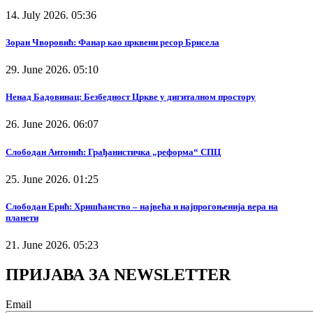
14. July 2026. 05:36
Зоран Чворовић: Фанар као црквени ресор Брисела
29. June 2026. 05:10
Ненад Бадовинац: Безбедност Цркве у дигиталном простору
26. June 2026. 06:07
Слободан Антонић: Грађанистичка „реформа“ СПЦ
25. June 2026. 01:25
Слободан Ерић: Хришћанство – највећа и најпрогоњенија вера на
планети
21. June 2026. 05:23
ПРИЈАВА ЗА NEWSLETTER
Email