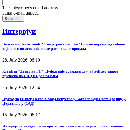
The subscriber's email address.
ваша е-mail адреса
Интервјуи
Валентина Булатовић: Чува је још само Бог! Српска царска задужбина
која две и по деценије после рата и даље пропада
28. July 2026. 06:10
Ковић за "Данас на РТ": Џуфка није усамљен случај, већ део ширег
притиска на СПЦ и Србе на КиМ
25. July 2026. 12:54
Протојереј Питер Џексон: Моја искуства у Богословији Свете Тројице у
Џорданвилу (САД)
15. July 2026. 06:17
Интервју са некадашњим протестантским мисионаром — свештеником