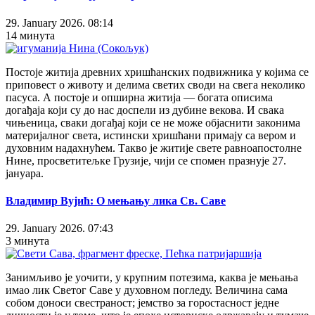
29. January 2026. 08:14
14 минута
Постоје житија древних хришћанских подвижника у којима се
приповест о животу и делима светих своди на свега неколико
пасуса. А постоје и опширна житија — богата описима
догађаја који су до нас доспели из дубине векова. И свака
чињеница, сваки догађај који се не може објаснити законима
материјалног света, истински хришћани примају са вером и
духовним надахнућем. Такво је житије свете равноапостолне
Нине, просветитељке Грузије, чији се спомен празнује 27.
јануара.
Владимир Вујић: О мењању лика Св. Саве
29. January 2026. 07:43
3 минута
Занимљиво је уочити, у крупним потезима, каква је мењања
имао лик Светог Саве у духовном погледу. Величина сама
собом доноси свестраност; јемство за горостасност једне