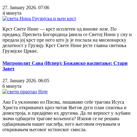
27. January 2026. 07:06
4 минута
Крст Свете Нине — крст исплетен од винове лозе. По
предању, Пресвета Богородица јавила се Светој Нини у сну и
предала јој крст пре него што ју је послала на мисионарску
делатност у Грузију. Крст Свете Нине јесте главна светиња
Грузијске Цркве.
Митрополит Сава (Испер): Божанско васпитање: Стари
Завет
27. January 2026. 06:05
6 минута
Ако Га уклонимо из Писма, лишавамо себе трагова Исуса
Христа откриваних кроз читав Његов дуги план спасења и
домостроја, и предајемо их другима. Да ли верност у љубави
значи одбацити трагове вољенога? Изазов се не решава
одбацивањем нашег наслеђа, него његовим очувањем и
откривањем његовог истинског смисла.