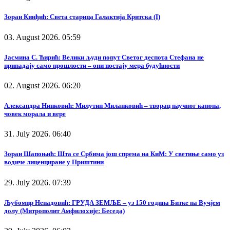
Зоран Кинђић: Света старица Галактија Критска (I)
03. August 2026. 05:59
Јасмина С. Ћирић: Велики људи попут Светог деспота Стефана не
припадају само прошлости – они постају мера будућности
02. August 2026. 06:20
Александра Нинковић: Милутин Миланковић – творац научног канона,
човек морала и вере
31. July 2026. 06:40
Зоран Шапоњић: Шта се Србима још спрема на КиМ: У светиње само уз
водиче лиценциране у Приштини
29. July 2026. 07:39
Љубомир Ненадовић: ГРУДА ЗЕМЉЕ – уз 150 година Битке на Вучјем
долу (Митрополит Амфилохије: Беседа)