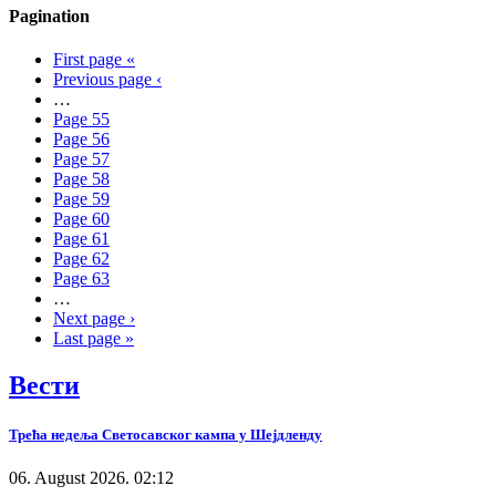
Pagination
First page
«
Previous page
‹
…
Page
55
Page
56
Page
57
Page
58
Page
59
Page
60
Page
61
Page
62
Page
63
…
Next page
›
Last page
»
Вести
Трећа недеља Светосавског кампа у Шејдленду
06. August 2026. 02:12