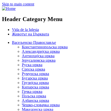
Skip to main content
Header Category Menu
Vida de la Iglesia
Животът на Църквата
Васељенско Православље
Константинопољска црква
Александријска црква
Антиохијска црква
Јерусалимска црква
Руска црква
Српска црква
Румунска црква
Бугарска црква
Грузијска црква
Кипарска црква
Грчка црква
Пољска црква
Албанска црква
Чешко-словачка црква
Македонска црква