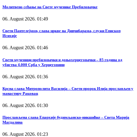
Молитвено сећање на Свете мученике Пребиловачке
06. August 2026. 01:49
Свети Пантелејмон, слава цркве на Дивчибарама, служи Епископ
Исихије
06. August 2026. 01:46
Свети мученици пребиловачки и доњохерцеговачки – 85 година од
убиства 4.000 Срба у Херцеговини
06. August 2026. 01:36
Крсна слава Митрополита Василија – Свети пророк Илија прослављен у
манастиру Раковац
06. August 2026. 01:30
Прослављена слава Епархије будимљанско-никшићке – Света Марија
Магдалина
06. August 2026. 01:23