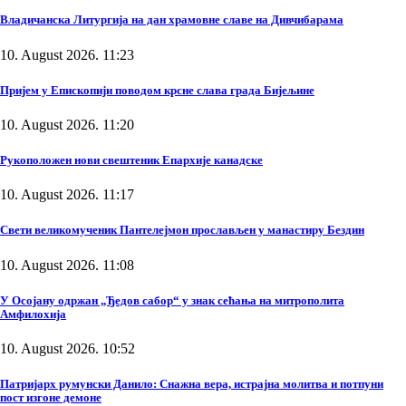
Владичанска Литургија на дан храмовне славе на Дивчибарама
10. August 2026. 11:23
Пријем у Епископији поводом крсне слава града Бијељине
10. August 2026. 11:20
Рукоположен нови свештеник Епархије канадске
10. August 2026. 11:17
Свети великомученик Пантелејмон прослављен у манастиру Бездин
10. August 2026. 11:08
У Осојану одржан „Ђедов сабор“ у знак сећања на митрополита
Амфилохија
10. August 2026. 10:52
Патријарх румунски Данило: Снажна вера, истрајна молитва и потпуни
пост изгоне демоне