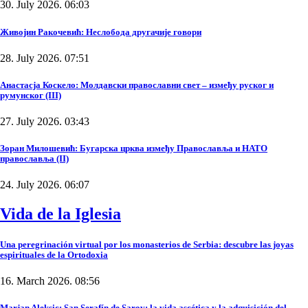
30. July 2026. 06:03
Живојин Ракочевић: Неслобода другачије говори
28. July 2026. 07:51
Анастасја Коскело: Молдавски православни свет – између руског и
румунског (III)
27. July 2026. 03:43
Зоран Милошевић: Бугарска црква између Православља и НАТО
православља (II)
24. July 2026. 06:07
Vida de la Iglesia
Una peregrinación virtual por los monasterios de Serbia: descubre las joyas
espirituales de la Ortodoxia
16. March 2026. 08:56
Marjan Aleksic: San Serafín de Sarov: la vida ascética y la adquisición del