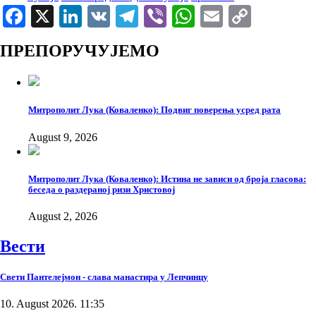
Facebook
X
LinkedIn
VK
Telegram
Viber
WhatsApp
Email
Copy
Link
ПРЕПОРУЧУЈЕМО
Митрополит Лука (Коваленко): Подвиг поверења усред рата
August 9, 2026
Митрополит Лука (Коваленко): Истина не зависи од броја гласова:
беседа о раздераној ризи Христовој
August 2, 2026
Вести
Свети Пантелејмон - слава манастира у Лепчинцу
10. August 2026. 11:35