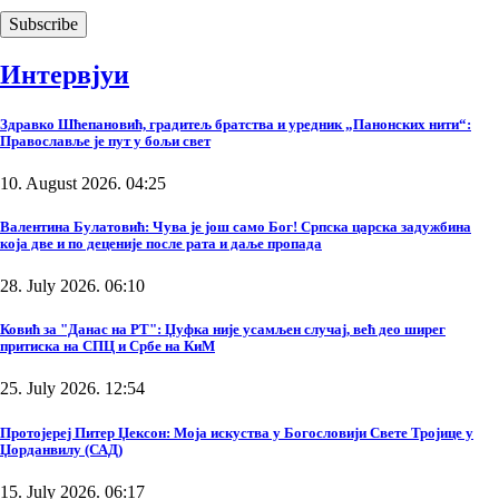
Интервјуи
Здравко Шћепановић, градитељ братства и уредник „Панонских нити“:
Православље је пут у бољи свет
10. August 2026. 04:25
Валентина Булатовић: Чува је још само Бог! Српска царска задужбина
која две и по деценије после рата и даље пропада
28. July 2026. 06:10
Ковић за "Данас на РТ": Џуфка није усамљен случај, већ део ширег
притиска на СПЦ и Србе на КиМ
25. July 2026. 12:54
Протојереј Питер Џексон: Моја искуства у Богословији Свете Тројице у
Џорданвилу (САД)
15. July 2026. 06:17