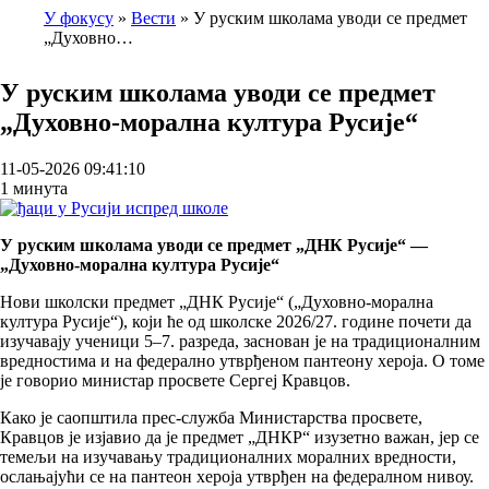
У фокусу
Вести
У руским школама уводи се предмет
„Духовно…
Breadcrumb
У руским школама уводи се предмет
„Духовно-морална култура Русије“
11-05-2026 09:41:10
1 минута
У руским школама уводи се предмет „ДНК Русије“ —
„Духовно-морална култура Русије“
Нови школски предмет „ДНК Русије“ („Духовно-морална
култура Русије“), који ће од школске 2026/27. године почети да
изучавају ученици 5–7. разреда, заснован је на традиционалним
вредностима и на федерално утврђеном пантеону хероја. О томе
је говорио министар просвете Сергеј Кравцов.
Како је саопштила прес-служба Министарства просвете,
Кравцов је изјавио да је предмет „ДНКР“ изузетно важан, јер се
темељи на изучавању традиционалних моралних вредности,
ослањајући се на пантеон хероја утврђен на федералном нивоу.