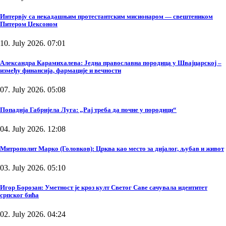
Интервју са некадашњим протестантским мисионаром — свештеником
Питером Џексоном
10. July 2026. 07:01
Александра Карамихалева: Једна православна породица у Швајцарској –
између финансија, фармације и вечности
07. July 2026. 05:08
Попадија Габријела Луга: „Рај треба да почне у породици“
04. July 2026. 12:08
Митрополит Марко (Головков): Црква као место за дијалог, љубав и живот
03. July 2026. 05:10
Игор Борозан: Уметност је кроз култ Светог Саве сачувала идентитет
српског бића
02. July 2026. 04:24