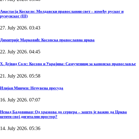
Анастасја Коскело: Молдавски православни свет – између руског и
румунског (III)
27. July 2026. 03:43
Димитрије Марковић: Косовска православна црква
22. July 2026. 04:45
Х. Дејвид Солс: Косово и Украјина: Самученици за канонско православље
21. July 2026. 05:58
Илијан Минчев: Нечувена пресуда
16. July 2026. 07:07
Ненад Бадовинац: Од храмова до сервера – зашто је важно да Црква
штити свој дигитални простор?
14. July 2026. 05:36