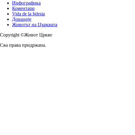
Инфографика
Коментари
Vida de la Iglesia
Донације
Животът на Църквата
Copyright ©Живот Цркве
Сва права придржана.