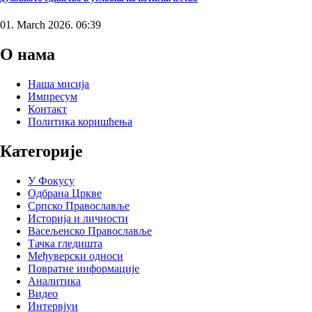
01. March 2026. 06:39
О нама
Наша мисија
Импресум
Контакт
Политика коришћења
Категорије
У Фокусу
Одбрана Цркве
Српско Православље
Историја и личности
Васељенско Православље
Тачка гледишта
Међуверски односи
Повратне информације
Аналитика
Видео
Интервјуи