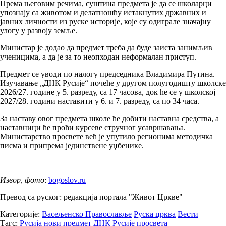
Према његовим речима, суштина предмета је да се школарци
упознају са животом и делатношћу истакнутих државних и
јавних личности из руске историје, које су одиграле значајну
улогу у развоју земље.
Министар је додао да предмет треба да буде заиста занимљив
ученицима, а да је за то неопходан неформалан приступ.
Предмет се уводи по налогу председника Владимира Путина.
Изучавање „ДНК Русије“ почеће у другом полугодишту школске
2026/27. године у 5. разреду, са 17 часова, док ће се у школској
2027/28. години наставити у 6. и 7. разреду, са по 34 часа.
За наставу овог предмета школе ће добити наставна средства, а
наставници ће проћи курсеве стручног усавршавања.
Министарство просвете већ је упутило регионима методичка
писма и припрема јединствене уџбенике.
Извор, фото
:
bogoslov.ru
Превод са руског: редакција портала "Живот Цркве"
Категорије:
Васељенско Православље
Руска црква
Вести
Тагс:
Русија
нови предмет ДНК Русије
просвета