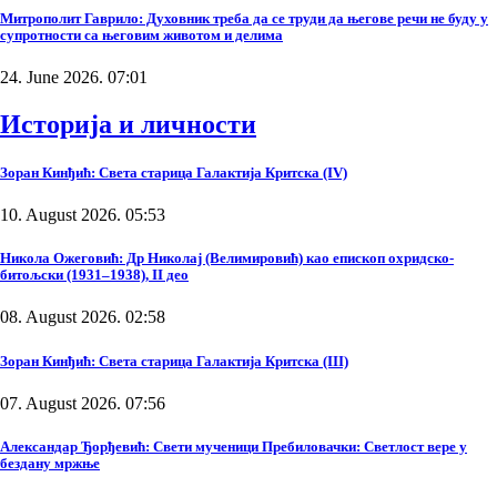
Митрополит Гаврило: Духовник треба да се труди да његове речи не буду у
супротности са његовим животом и делима
24. June 2026. 07:01
Историја и личности
Зоран Кинђић: Света старица Галактија Критска (IV)
10. August 2026. 05:53
Никола Ожеговић: Др Николај (Велимировић) као епископ охридско-
битољски (1931–1938), II део
08. August 2026. 02:58
Зоран Кинђић: Света старица Галактија Критска (III)
07. August 2026. 07:56
Александар Ђорђевић: Свети мученици Пребиловачки: Светлост вере у
бездану мржње