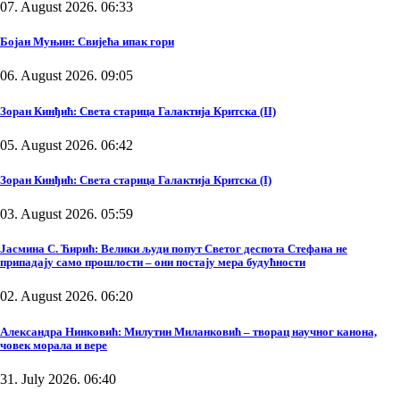
07. August 2026. 06:33
Бојан Муњин: Свијећа ипак гори
06. August 2026. 09:05
Зоран Кинђић: Света старица Галактија Критска (II)
05. August 2026. 06:42
Зоран Кинђић: Света старица Галактија Критска (I)
03. August 2026. 05:59
Јасмина С. Ћирић: Велики људи попут Светог деспота Стефана не
припадају само прошлости – они постају мера будућности
02. August 2026. 06:20
Александра Нинковић: Милутин Миланковић – творац научног канона,
човек морала и вере
31. July 2026. 06:40