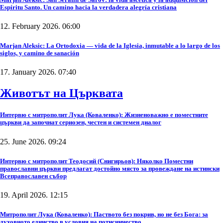
Espíritu Santo. Un camino hacia la verdadera alegría cristiana
12. February 2026. 06:00
Marjan Aleksic: La Ortodoxia — vida de la Iglesia, inmutable a lo largo de los
siglos, y camino de sanación
17. January 2026. 07:40
Животът на Църквата
Интервю с митрополит Лука (Коваленко): Жизненоважно е поместните
църкви да започнат сериозен, честен и системен диалог
25. June 2026. 09:24
Интервю с митрополит Теодосий (Снигирьов): Няколко Поместни
православни църкви предлагат достойно място за провеждане на истински
Всеправославен събор
19. April 2026. 12:15
Митрополит Лука (Коваленко): Паството без покрив, но не без Бога: за
духовното единство в условия на потисничество