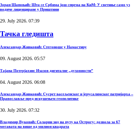
Зоран Шапоњић: Шта се Србима још спрема на КиМ: У светиње само уз
водиче лиценциране у Приштини
29. July 2026. 07:39
Тачка гледишта
Александар Живковић: Стегоноше у Намастиру
09. August 2026. 05:57
Тајана Потерјахин: Изазов дигиталне „духовности”
04. August 2026. 06:08
Александар Живковић: Сусрет васељенског и јерусалимског патријарха –
Православље пред искушењем геополитике
30. July 2026. 07:32
Владимир Вуковић: Соларни зид на путу ка Острогу: дозвола за 67
мегавата на више од милион квадрата