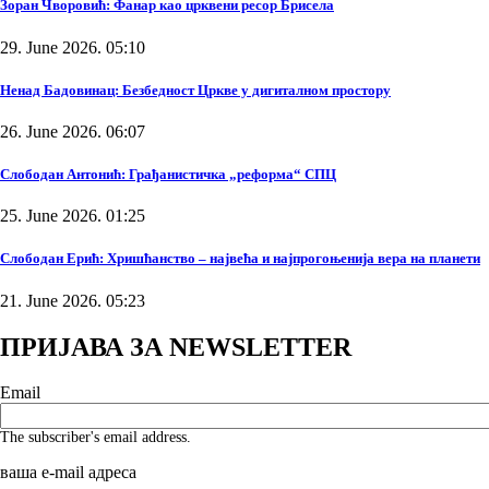
Зоран Чворовић: Фанар као црквени ресор Брисела
29. June 2026. 05:10
Ненад Бадовинац: Безбедност Цркве у дигиталном простору
26. June 2026. 06:07
Слободан Антонић: Грађанистичка „реформа“ СПЦ
25. June 2026. 01:25
Слободан Ерић: Хришћанство – највећа и најпрогоњенија вера на планети
21. June 2026. 05:23
ПРИЈАВА ЗА NEWSLETTER
Email
The subscriber's email address.
ваша е-mail адреса