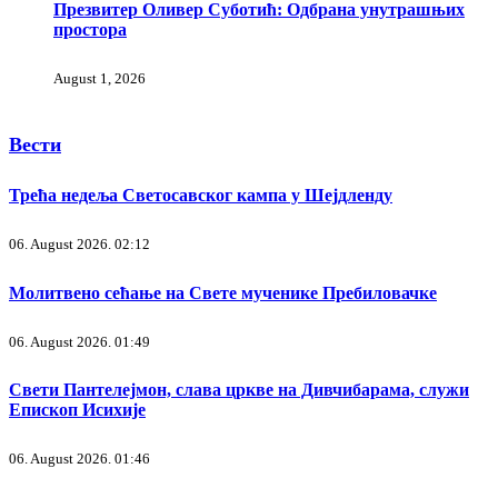
Презвитер Оливер Суботић: Одбрана унутрашњих
простора
August 1, 2026
Вести
Трећа недеља Светосавског кампа у Шејдленду
06. August 2026. 02:12
Молитвено сећање на Свете мученике Пребиловачке
06. August 2026. 01:49
Свети Пантелејмон, слава цркве на Дивчибарама, служи
Епископ Исихије
06. August 2026. 01:46