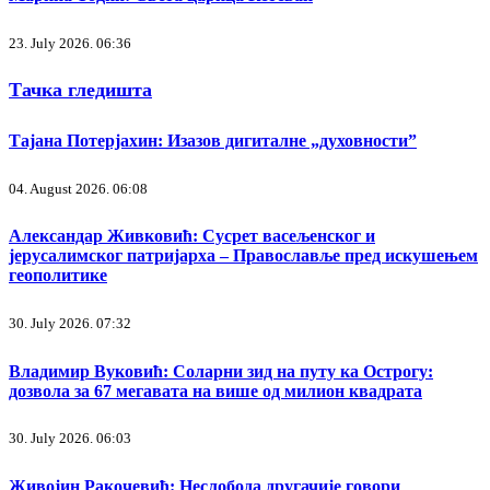
23. July 2026. 06:36
Тачка гледишта
Тајана Потерјахин: Изазов дигиталне „духовности”
04. August 2026. 06:08
Александар Живковић: Сусрет васељенског и
јерусалимског патријарха – Православље пред искушењем
геополитике
30. July 2026. 07:32
Владимир Вуковић: Соларни зид на путу ка Острогу:
дозвола за 67 мегавата на више од милион квадрата
30. July 2026. 06:03
Живојин Ракочевић: Неслобода другачије говори