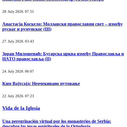
28. July 2026. 07:51
Анастасја Коскело: Молдавски православни свет – између
руског и румунског (III)
27. July 2026. 03:43
Зоран Милошевић: Бугарска црква између Православља и
НАТО православља (II)
24. July 2026. 06:07
Ким Вајтсајд: Неочекивано путовање
22. July 2026. 07:23
Vida de la Iglesia
Una peregrinación virtual por los monasterios de Serbia:
descubre las joyas espirituales de la Ortodoxia