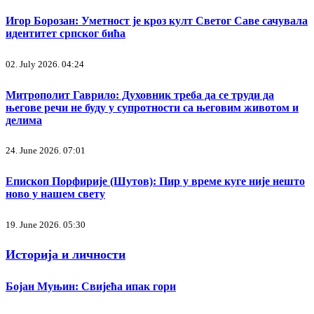
Игор Борозан: Уметност је кроз култ Светог Саве сачувала
идентитет српског бића
02. July 2026. 04:24
Митрополит Гаврило: Духовник треба да се труди да
његове речи не буду у супротности са његовим животом и
делима
24. June 2026. 07:01
Епископ Порфирије (Шутов): Пир у време куге није нешто
ново у нашем свету
19. June 2026. 05:30
Историја и личности
Бојан Муњин: Свијећа ипак гори