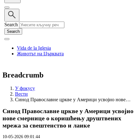
Search
Vida de la Iglesia
Животът на Църквата
Breadcrumb
У фокусу
Вести
Синод Православне цркве у Америци усвојио нове…
Синод Православне цркве у Америци усвојио
нове смернице о коришћењу друштвених
мрежа за свештенство и лаике
10-05-2026 09:01:44