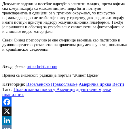
Документ садржи и посебне одредбе о заштити младих, према којима
сва комуникација са малолетницима мора бити потпуно
транспарентна и одвијати се у групном окружењу, уз присуство
најмање две одрасле особе које нису у сродству, док родитељи морају
имати потпун приступ надзору комуникационих платформи. Такође
је приложен и образац за ускраћивање сагласности за фотографисање
и снимање видео-материјала.
Свети Синод препоручио је ове смернице вернима као пастирско и
духовно средство утемељено на црквеном разумевању речи, понашања
и хришћанског сведочења.
Извор, фото
:
orthochristian.com
Превод са енглеског: редакција портала "Живот Цркве"
Категорије:
Васељенско Православље
Америчка црква
Вести
Тагс:
Православна црква у Америци
друштвене мреже
правилник
Facebook
X