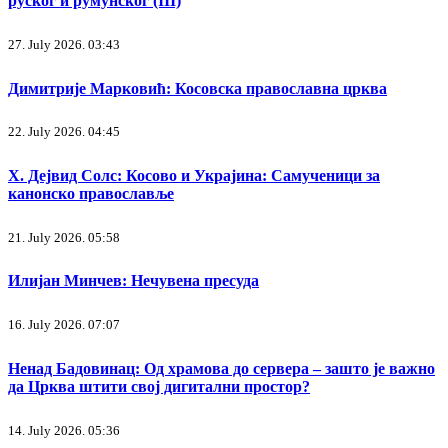
руског и румунског (III)
27. July 2026. 03:43
Димитрије Марковић: Косовска православна црква
22. July 2026. 04:45
Х. Дејвид Солс: Косово и Украјина: Самученици за
канонско православље
21. July 2026. 05:58
Илијан Минчев: Нечувена пресуда
16. July 2026. 07:07
Ненад Бадовинац: Од храмова до сервера – зашто је важно
да Црква штити свој дигитални простор?
14. July 2026. 05:36