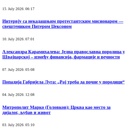
15. July 2026. 06:17
Интервју са некадашњим протестантским мисионаром —
свештеником Питером Џексоном
10. July 2026. 07:01
Александра Карамихалева: Једна православна породица у
Швајцарској – између финансија, фармације и вечности
07. July 2026. 05:08
Попадија Габријела Луга: „Рај треба да почне у породици“
04. July 2026. 12:08
Митрополит Марко (Головков): Црква као место за
дијалог, љубав и живот
03. July 2026. 05:10