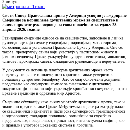
2 минута
Свети Синод Православна црква у Америци усвојио је ажуриране
Смернице за коришћење друштвених мрежа за свештенство и
лаичке црквене руководиоце на свом пролећном заседању 28.
априла 2026. године.
Ревидиране смернице односе се на свештенство, запослене и лаичке
руководиоце који служе у епархијама, парохијама, манастирима,
богословијама и установама Православне Цркве у Америци. Оне се,
такође, препоручују свима који учествују у пастирском животу и
јавном сведочењу Цркве, укључујући супруге свештеника, монаштво,
чланове парохијских савета, омладинске руководиоце и вероучитеље.
У документу се истиче да платформе друштвених мрежа често
подстичу огорчење и поделе, што кориснике може усмерити ка
понашању супротном Јеванђељу. Зато се овај обновљени документ
представља као својеврсни компас за сналажење у дигиталној
комуникацији на начин који укрепљује хришћанско сведочење, штити
црквене заједнице и одражава мир Христов.
Смернице обухватају како личну употребу друштвених мрежа, тако и
званично представљање Цркве. Међу темама које се разматрају налазе
се свештенички идентитет и пастирска одговорност, транспарентност
и одговорност, стандарди понашања, овлашћења за службено
представљање, поверљивост, приватност, интелектуална својина, као
и правилна употреба црквених система и логотипа.