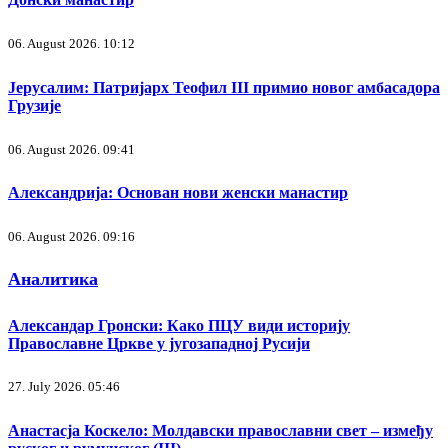
06. August 2026. 10:12
Јерусалим: Патријарх Теофил III примио новог амбасадора
Грузије
06. August 2026. 09:41
Александрија: Основан нови женски манастир
06. August 2026. 09:16
Аналитика
Александар Гронски: Како ПЦУ види историју
Православне Цркве у југозападној Русији
27. July 2026. 05:46
Анастасја Коскело: Молдавски православни свет – између