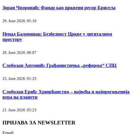
Зоран Чворовић: Фанар као црквени ресор Брисела
29. June 2026. 05:10
Ненад Бадовинац: Безбедност Цркве у дигиталном
простору
26. June 2026. 06:07
Слободан Антонић: Грађанистичка „реформа“ СПЦ
25. June 2026. 01:25
Слободан Ерић: Хришћанство – највећа и најпрогоњенија
вера на планети
21. June 2026. 05:23
ПРИЈАВА ЗА NEWSLETTER
Email