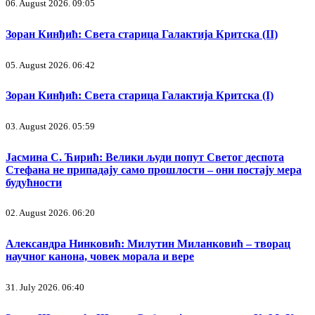
06. August 2026. 09:05
Зоран Кинђић: Света старица Галактија Критска (II)
05. August 2026. 06:42
Зоран Кинђић: Света старица Галактија Критска (I)
03. August 2026. 05:59
Јасмина С. Ћирић: Велики људи попут Светог деспота
Стефана не припадају само прошлости – они постају мера
будућности
02. August 2026. 06:20
Александра Нинковић: Милутин Миланковић – творац
научног канона, човек морала и вере
31. July 2026. 06:40