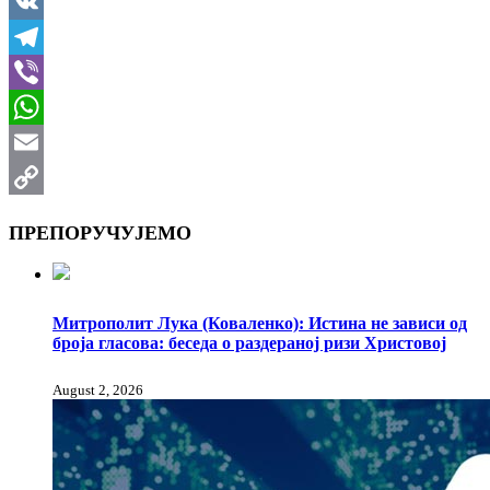
LinkedIn
VK
Telegram
Viber
WhatsApp
Email
Copy
ПРЕПОРУЧУЈЕМО
Link
Митрополит Лука (Коваленко): Истина не зависи од
броја гласова: беседа о раздераној ризи Христовој
August 2, 2026