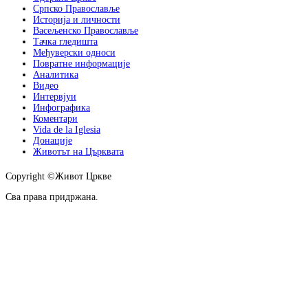
Српско Православље
Историја и личности
Васељенско Православље
Тачка гледишта
Међуверски односи
Повратне информације
Аналитика
Видео
Интервјуи
Инфографика
Коментари
Vida de la Iglesia
Донације
Животът на Църквата
Copyright ©Живот Цркве
Сва права придржана.