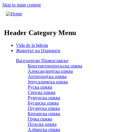
Skip to main content
Header Category Menu
Vida de la Iglesia
Животът на Църквата
Васељенско Православље
Константинопољска црква
Александријска црква
Антиохијска црква
Јерусалимска црква
Руска црква
Српска црква
Румунска црква
Бугарска црква
Грузијска црква
Кипарска црква
Грчка црква
Пољска црква
Албанска црква