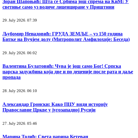
Зоран Шапоњић: Шта се Србима још спрема на КиМ: У
светиње само уз водиче лиценциране у Приштини
29. July 2026. 07:39
Љубомир Ненадовић: ГРУДА ЗЕМЉЕ – уз 150 година
Битке на Вучјем долу (Митрополит Амфилохије: Беседа)
29. July 2026. 06:02
Валентина Булатовић: Чува је још само Бог! Српска
царска задужбина која две и по деценије после рата и даље
пропада
28. July 2026. 06:10
Александар Гронски: Како ПЦУ види историју
Православне Цркве у југозападној Русији
27. July 2026. 05:46
Марина Тодић: Света царица Кетеван