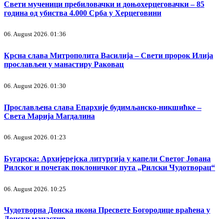
Свети мученици пребиловачки и доњохерцеговачки – 85
година од убиства 4.000 Срба у Херцеговини
06. August 2026. 01:36
Крсна слава Митрополита Василија – Свети пророк Илија
прослављен у манастиру Раковац
06. August 2026. 01:30
Прослављена слава Епархије будимљанско-никшићке –
Света Марија Магдалина
06. August 2026. 01:23
Бугарска: Архијерејска литургија у капели Светог Јована
Рилског и почетак поклоничког пута „Рилски Чудотворац“
06. August 2026. 10:25
Чудотворна Донска икона Пресвете Богородице враћена у
Донски манастир