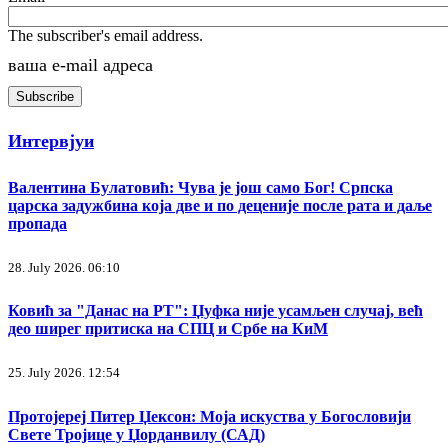
The subscriber's email address.
ваша е-mail адреса
Интервјуи
Валентина Булатовић: Чува је још само Бог! Српска
царска задужбина која две и по деценије после рата и даље
пропада
28. July 2026. 06:10
Ковић за "Данас на РТ": Џуфка није усамљен случај, већ
део ширег притиска на СПЦ и Србе на КиМ
25. July 2026. 12:54
Протојереј Питер Џексон: Моја искуства у Богословији
Свете Тројице у Џорданвилу (САД)