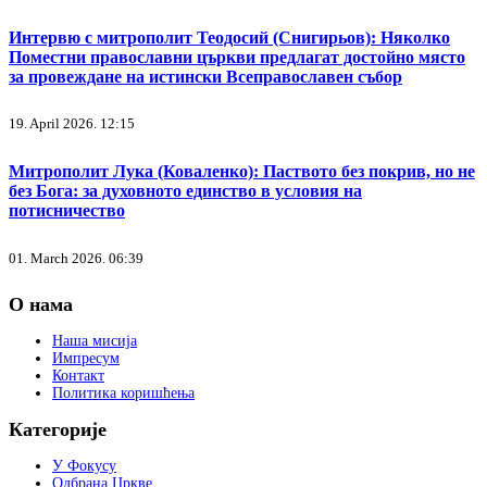
Интервю с митрополит Теодосий (Снигирьов): Няколко
Поместни православни църкви предлагат достойно място
за провеждане на истински Всеправославен събор
19. April 2026. 12:15
Митрополит Лука (Коваленко): Паството без покрив, но не
без Бога: за духовното единство в условия на
потисничество
01. March 2026. 06:39
О нама
Наша мисија
Импресум
Контакт
Политика коришћења
Категорије
У Фокусу
Одбрана Цркве