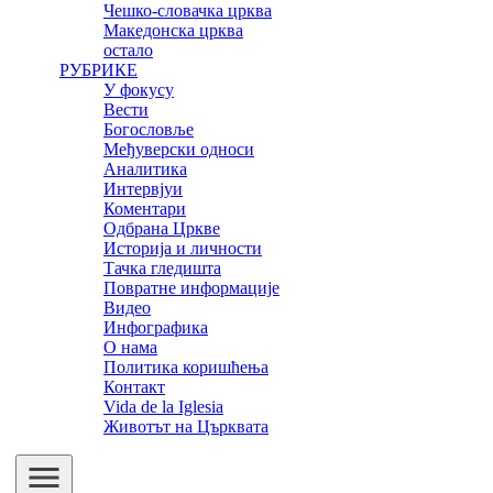
Чешко-словачка црква
Македонска црква
остало
РУБРИКЕ
У фокусу
Вести
Богословље
Међуверски односи
Аналитика
Интервјуи
Коментари
Одбрана Цркве
Историја и личности
Тачка гледишта
Повратне информације
Видео
Инфографика
О нама
Политика коришћења
Контакт
Vida de la Iglesia
Животът на Църквата