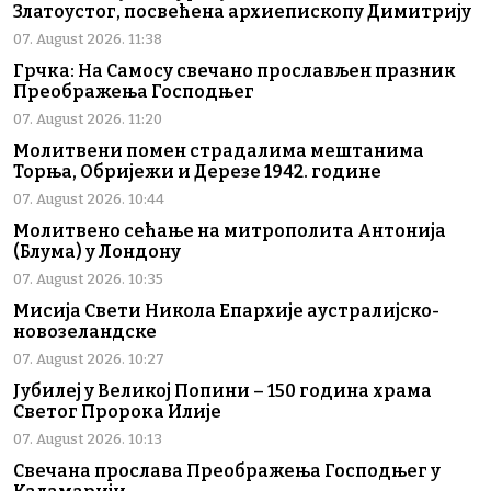
Златоустог, посвећена архиепископу Димитрију
07. August 2026. 11:38
Грчка: На Самосу свечано прослављен празник
Преображења Господњег
07. August 2026. 11:20
Молитвени помен страдалима мештанима
Торња, Обријежи и Дерезе 1942. године
07. August 2026. 10:44
Молитвено сећање на митрополита Антонија
(Блума) у Лондону
07. August 2026. 10:35
Мисија Свети Никола Епархије аустралијско-
новозеландске
07. August 2026. 10:27
Јубилеј у Великој Попини – 150 година храма
Светог Пророка Илије
07. August 2026. 10:13
Свечана прослава Преображења Господњег у