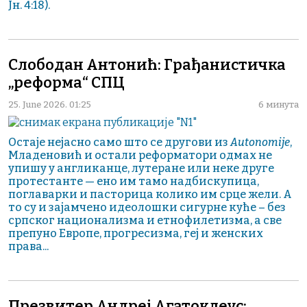
Јн. 4:18).
Слободан Антонић: Грађанистичка
„реформа“ СПЦ
25. June 2026. 01:25
6 минута
Остаје нејасно само што се другови из
Autonomijе
,
Младеновић и остали реформатори одмах не
упишу у англиканце, лутеране или неке друге
протестанте — ено им тамо надбискупица,
поглаварки и пасторица колико им срце жели. А
то су и зајамчено идеолошки сигурне куће – без
српског национализма и етнофилетизма, а све
препуно Европе, прогресизма, геј и женских
права...
Презвитер Андреј Агатоклеус: