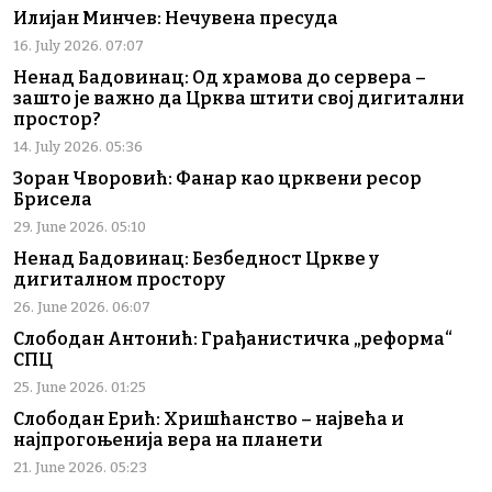
Илијан Минчев: Нечувена пресуда
16. July 2026. 07:07
Ненад Бадовинац: Од храмова до сервера –
зашто је важно да Црква штити свој дигитални
простор?
14. July 2026. 05:36
Зоран Чворовић: Фанар као црквени ресор
Брисела
29. June 2026. 05:10
Ненад Бадовинац: Безбедност Цркве у
дигиталном простору
26. June 2026. 06:07
Слободан Антонић: Грађанистичка „реформа“
СПЦ
25. June 2026. 01:25
Слободан Ерић: Хришћанство – највећа и
најпрогоњенија вера на планети
21. June 2026. 05:23