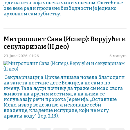
једина веза која човека чини човеком. Оштећење
ове везе ради пролазне безбедности је једнако
духовном самоубиству.
Митрополит Сава (Испер): Верујући и
секуларизам (II део)
23. June 2026. 01:26
6 минута
Секуларизација Цркве лишава човека благодати
да заиста постане дете Божије, а не само по
имену. Тада људи почињу да траже смисао свога
живота на другим местима, а на њима се
испуњавају речи пророка Јеремија: „Оставише
Мене, извор воде живе, а ископаше себи
кладенце, кладенце испуцале, који не могу
држати воду" (Јер. 2,13).
Pagination