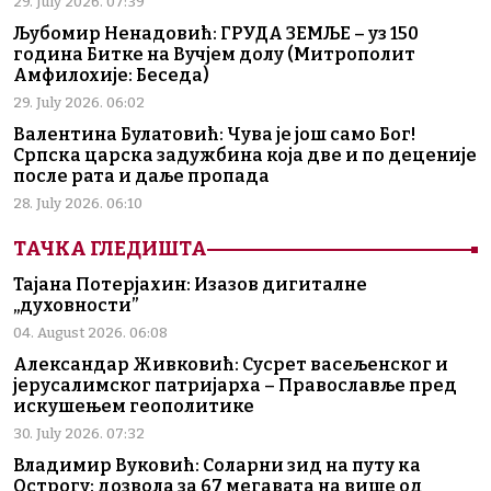
29. July 2026. 07:39
Љубомир Ненадовић: ГРУДА ЗЕМЉЕ – уз 150
година Битке на Вучјем долу (Митрополит
Амфилохије: Беседа)
29. July 2026. 06:02
Валентина Булатовић: Чува је још само Бог!
Српска царска задужбина која две и по деценије
после рата и даље пропада
28. July 2026. 06:10
ТАЧКА ГЛЕДИШТА
Тајана Потерјахин: Изазов дигиталне
„духовности”
04. August 2026. 06:08
Александар Живковић: Сусрет васељенског и
јерусалимског патријарха – Православље пред
искушењем геополитике
30. July 2026. 07:32
Владимир Вуковић: Соларни зид на путу ка
Острогу: дозвола за 67 мегавата на више од