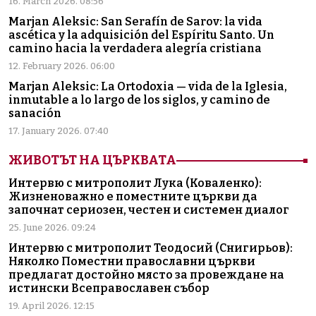
16. March 2026. 08:56
Marjan Aleksic: San Serafín de Sarov: la vida
ascética y la adquisición del Espíritu Santo. Un
camino hacia la verdadera alegría cristiana
12. February 2026. 06:00
Marjan Aleksic: La Ortodoxia — vida de la Iglesia,
inmutable a lo largo de los siglos, y camino de
sanación
17. January 2026. 07:40
ЖИВОТЪТ НА ЦЪРКВАТА
Интервю с митрополит Лука (Коваленко):
Жизненоважно е поместните църкви да
започнат сериозен, честен и системен диалог
25. June 2026. 09:24
Интервю с митрополит Теодосий (Снигирьов):
Няколко Поместни православни църкви
предлагат достойно място за провеждане на
истински Всеправославен събор
19. April 2026. 12:15