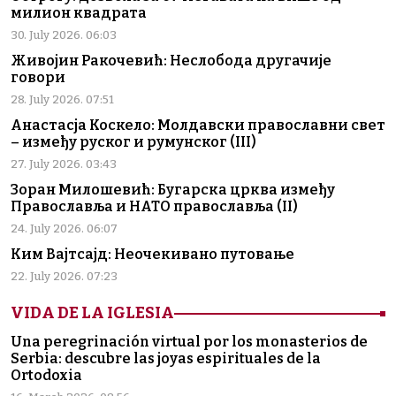
милион квадрата
30. July 2026. 06:03
Живојин Ракочевић: Неслобода другачије
говори
28. July 2026. 07:51
Анастасја Коскело: Молдавски православни свет
– између руског и румунског (III)
27. July 2026. 03:43
Зоран Милошевић: Бугарска црква између
Православља и НАТО православља (II)
24. July 2026. 06:07
Ким Вајтсајд: Неочекивано путовање
22. July 2026. 07:23
VIDA DE LA IGLESIA
Una peregrinación virtual por los monasterios de
Serbia: descubre las joyas espirituales de la
Ortodoxia