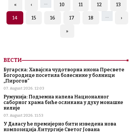
…
First page
Previous page
Page
Page
Page
Page
«
‹
10
11
12
13
…
Page
Page
Page
Page
Page
Next
14
15
16
17
18
›
Last page
»
ВЕСТИ
Бугарска: Хавајска чудотворна икона Пресвете
Богородице посетила болеснике у болници
„Пирогов“
07. August 2026. 12:03
Румунија: Подземна капела Националног
саборног храма биће осликана у духу монашке
келије
07. August 2026. 11:53
У Даласу ће премијерно бити изведена нова
композиција Литургије Светог Јована