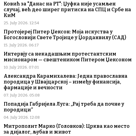
Ковић за "Данас на РТ": Џуфка није усамљен
случај, већ део ширег притиска на СПЦ и Србе на
КиМ
25. July 2026. 12:54
Протојереј Питер Џексон: Моја искуства у
Богословији Свете Тројице у Џорданвилу (САД)
15. July 2026. 06:17
Интервју са некадашњим протестантским
мисионаром — свештеником Питером Џексоном
10. July 2026. 07:01
Александра Карамихалева: Једна православна
породица у Швајцарској – између финансија,
фармације и вечности
07. July 2026. 05:08
Попадија Габријела Луга: „Рај треба да почне у
породици“
04. July 2026. 12:08
Митрополит Марко (Головков): Црква као место
за дијалог, љубав и живот