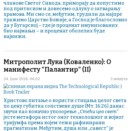
чланове Светог Синода, приморају да попустимо
под притиском и донесемо одлуку о затварању
храмова. Ми смо се, међутим, трудили да најпре
тражимо Царство Божије, а Господ је благословио
да у Бугарској – где је проценат имунизованих
био најмањи – и проценат оболелих буде
најнижи.
Митрополит Лука (Коваленко): О
манифесту "Палантир" (II)
24. June 2026. 06:02
3 минута
Христово питање о користи стицања целог света
по цену губитка сопствене душе (Мт. 16:26) данас
звучи као коначно упозорење.
„Стећи цео свет“
јесте метафора истог оног технолошког и војног
тријумфа према којем тежи рафинирани
прагматизам. Међутим, душа или „савест“ је