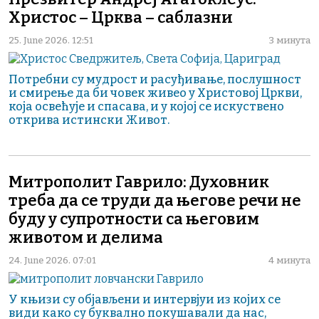
Христос – Црква – саблазни
25. June 2026. 12:51
3 минута
Потребни су мудрост и расуђивање, послушност
и смирење да би човек живео у Христовој Цркви,
која освећује и спасава, и у којој се искуствено
открива истински Живот.
Митрополит Гаврило: Духовник
треба да се труди да његове речи не
буду у супротности са његовим
животом и делима
24. June 2026. 07:01
4 минута
У књизи су објављени и интервјуи из којих се
види како су буквално покушавали да нас,