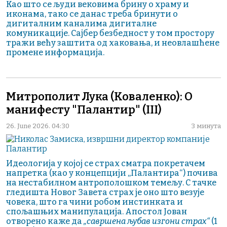
Као што се људи вековима брину о храму и
иконама, тако се данас треба бринути о
дигиталним каналима дигиталне
комуникације. Сајбер безбедност у том простору
тражи већу заштита од хаковања, и неовлашћене
промене информација.
Митрополит Лука (Коваленко): О
манифесту "Палантир" (III)
26. June 2026. 04:30
3 минута
Идеологија у којој се страх сматра покретачем
напретка (као у концепцији „Палантира“) почива
на нестабилном антрополошком темељу. С тачке
гледишта Новог Завета страх је оно што везује
човека, што га чини робом инстинката и
спољашњих манипулација. Апостол Јован
отворено каже да
„савршена љубав изгони страх“
(1