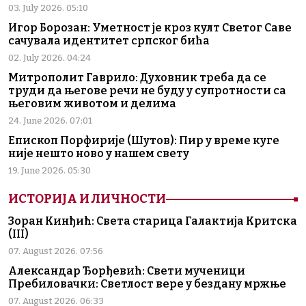
03. July 2026. 05:10
Игор Борозан: Уметност је кроз култ Светог Саве
сачувала идентитет српског бића
02. July 2026. 04:24
Митрополит Гаврило: Духовник треба да се
труди да његове речи не буду у супротности са
његовим животом и делима
24. June 2026. 07:01
Епископ Порфирије (Шутов): Пир у време куге
није нешто ново у нашем свету
19. June 2026. 05:30
ИСТОРИЈА И ЛИЧНОСТИ
Зоран Кинђић: Света старица Галактија Критска
(III)
07. August 2026. 07:56
Александар Ђорђевић: Свети мученици
Пребиловачки: Светлост вере у бездану мржње
07. August 2026. 06:33