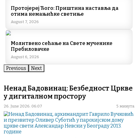
Протојереј Ђого: Приштина наставља да
отима немањићке светиње
August 7, 2026
Молитвено сећање на Свете мученике
Пребиловачке
August 6, 2026
Previous
Next
Ненад Бадовинац: Безбедност Цркве
у дигиталном простору
26. June 2026. 06:07
5 минута