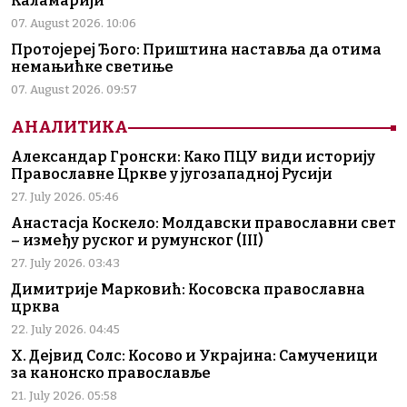
Каламарији
07. August 2026. 10:06
Протојереј Ђого: Приштина наставља да отима
немањићке светиње
07. August 2026. 09:57
АНАЛИТИКА
Александар Гронски: Како ПЦУ види историју
Православне Цркве у југозападној Русији
27. July 2026. 05:46
Анастасја Коскело: Молдавски православни свет
– између руског и румунског (III)
27. July 2026. 03:43
Димитрије Марковић: Косовска православна
црква
22. July 2026. 04:45
Х. Дејвид Солс: Косово и Украјина: Самученици
за канонско православље
21. July 2026. 05:58