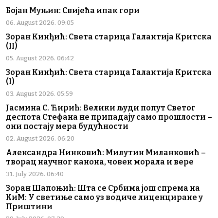
Бојан Муњин: Свијећа ипак гори
06. August 2026. 09:05
Зоран Кинђић: Света старица Галактија Критска
(II)
05. August 2026. 06:42
Зоран Кинђић: Света старица Галактија Критска
(I)
03. August 2026. 05:59
Јасмина С. Ћирић: Велики људи попут Светог
деспота Стефана не припадају само прошлости –
они постају мера будућности
02. August 2026. 06:20
Александра Нинковић: Милутин Миланковић –
творац научног канона, човек морала и вере
31. July 2026. 06:40
Зоран Шапоњић: Шта се Србима још спрема на
КиМ: У светиње само уз водиче лиценциране у
Приштини