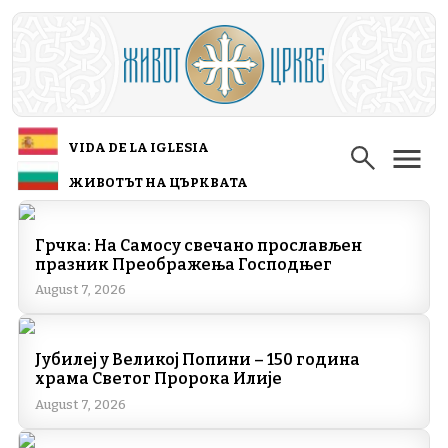
Skip to main content
VIDA DE LA IGLESIA
ЖИВОТЪТ НА ЦЪРКВАТА
Грчка: На Самосу свечано прослављен
празник Преображења Господњег
August 7, 2026
Јубилеј у Великој Попини – 150 година
храма Светог Пророка Илије
August 7, 2026