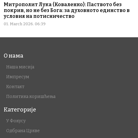
Митрополит Лука (Коваленко): Паството без
покрив, но не без Бога: за духовното единство в
условия на потисничество
01. March 2026. 06:39
О нама
Наша мисија
Импресум
Контакт
Политика коришћења
Категорије
У Фокусу
Одбрана Цркве